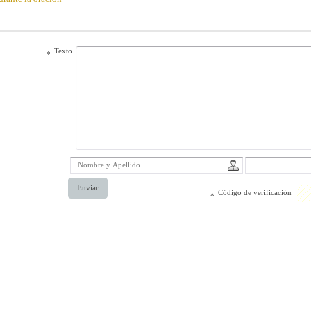
Texto
*
Enviar
Código de verificación
*