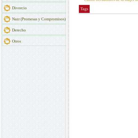
Divorcio
Tags
Nazr (Promesas y Compromisos)
Derecho
Otros