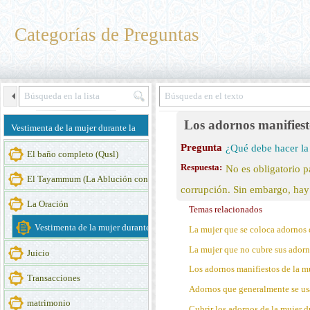
Categorías de Preguntas
Los adornos manifiest
Vestimenta de la mujer durante la
Pregunta
¿Qué debe hacer la 
oración
El baño completo (Qusl)
Respuesta:
No es obligatorio p
El Tayammum (La Ablución con tierra)
corrupción. Sin embargo, hay
La Oración
Temas relacionados
Vestimenta de la mujer durante la oración
La mujer que se coloca adornos 
La mujer que no cubre sus adorn
Juicio
Los adornos manifiestos de la mu
Transacciones
Adornos que generalmente se usan
matrimonio
Cubrir los adornos de la mujer d