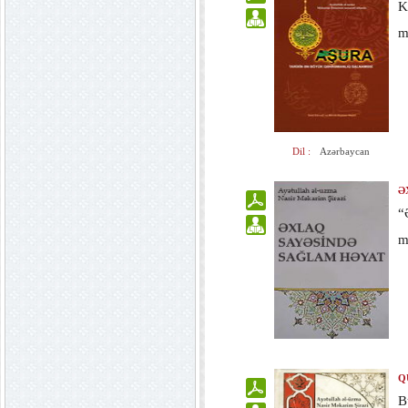
K
m
Dil :
Azərbaycan
Ə
“
m
Q
B