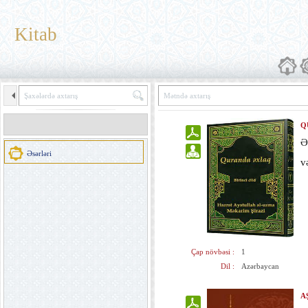
Kitab
Q
Ə
Əsərləri
v
Çap növbəsi :
1
Dil :
Azərbaycan
A