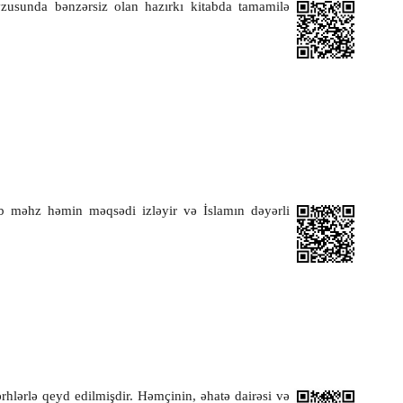
vzusunda bənzərsiz olan hazırkı kitabda tamamilə
ab məhz həmin məqsədi izləyir və İslamın dəyərli
rhlərlə qeyd edilmişdir. Həmçinin, əhatə dairəsi və