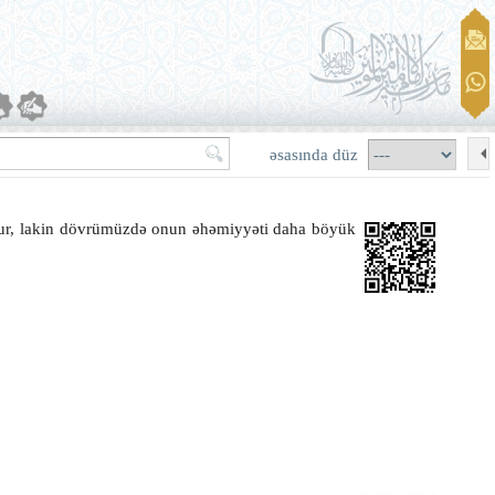
əsasında düz
dur, lakin dövrümüzdə onun əhəmiyyəti daha böyük