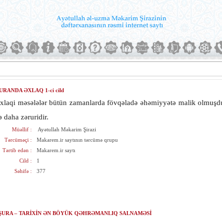
URANDA ƏXLAQ 1-ci cild
xlaqi məsələlər bütün zamanlarda fövqəladə əhəmiyyətə malik olmuş
ə daha zəruridir.
Müəllif :
Ayətullah Məkarim Şirazi
Tərcüməçi :
Makarem.ir saytının tərcümə qrupu
Tərtib edən :
Makarem.ir saytı
Cild :
1
Səhifə :
377
ŞURA – TARİXİN ƏN BÖYÜK QƏHRƏMANLIQ SALNAMƏSİ