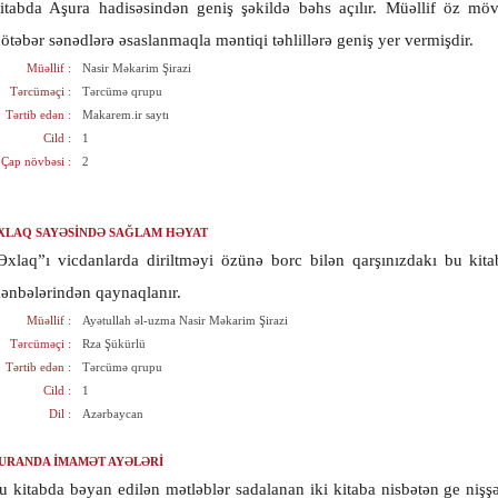
itabda Aşura hadisəsindən geniş şəkildə bəhs açılır. Müəllif öz mö
ötəbər sənədlərə əsaslanmaqla məntiqi təhlillərə geniş yer vermişdir.
Müəllif :
Nasir Məkarim Şirazi
Tərcüməçi :
Tərcümə qrupu
Tərtib edən :
Makarem.ir saytı
Cild :
1
Çap növbəsi :
2
XLAQ SAYƏSİNDƏ SAĞLAM HƏYAT
Əxlaq”ı vicdanlarda diriltməyi özünə borc bilən qarşınızdakı bu kit
ənbələrindən qaynaqlanır.
Müəllif :
Ayətullah əl-uzma Nasir Məkarim Şirazi
Tərcüməçi :
Rza Şükürlü
Tərtib edən :
Tərcümə qrupu
Cild :
1
Dil :
Azərbaycan
URANDA İMAMƏT AYƏLƏRİ
u kitabda bəyan edilən mətləblər sadalanan iki kitaba nisbətən ge nişşə