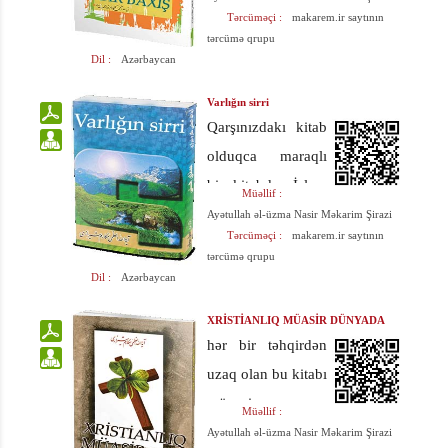
kitab olaraq nəşr
Tərcüməçi :
makarem.ir saytının
ixtiyarında olması
şəkildə təqdim
edilmişdir.
tərcümə qrupu
zəru¬ridir.
edən və həqiqətdə
Dil :
Azərbaycan
Nəzərdə tutulan
İslam əqidəsi və
mövzular bir daha
Varlığın sirri
fiqhi sahələ¬rin-də
gözdən
Qarşınızdakı kitab
yazılmış müxtəlif
keçirildikdən sonra
olduqca maraqlı
kitablardan
yeni başlıqlar və
bir kitabdır. İslam
Müəllif :
çıxarılmış əsas
əlavə mövzular
ideologiyası
Ayətullah əl-üzma Nasir Məkarim Şirazi
nəticələrdir.
Tərcüməçi :
makarem.ir saytının
artırmaqla, altı
xüsusunda
tərcümə qrupu
fəsildə siz hörmətli
Ayətullah Məkarim
Dil :
Azərbaycan
oxuculara təqdim
Şirazinin
XRİSTİANLIQ MÜASİR DÜNYADA
edilir.
yeniyetmə
hər bir təhqirdən
dövründən sonrakı
uzaq olan bu kitabı
təcrübələrini və
müa¬sir
Müəllif :
fikir
xristianlığın həqiqi
Ayətullah əl-üzma Nasir Məkarim Şirazi
trayektoriyasını