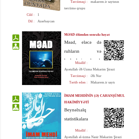
Tərcüməçi :
makarem.ir saytının
simasını
ortaya qoyur.
tərcümə qrupu
tanıtdırmaq
Cild :
1
Kitab ərəb dilinə
Dil :
Azərbaycan
məqsədilə, hər
də tərcümə və nəşr
biri¬ni¬zin
olunmuşdur.
MƏAD ölümdən sonrakı həyat
ixtiyarına qoyur ki,
Məad, eləcə də
hər kəs onların
ruhların və
missiyalarının
bədənlərin hesab
Müəllif :
məqsəd və
məsələsi, həmçinin
Ayətullah Əl-Uzma Məkarim Şirazi
təhlükəsindən
Tərcüməçi :
Əli Nur
ölümdən sonrakı
Tərtib edən :
Makarem.ir saytı
xəbərdar olub,
aləm mövzusunda
onların zahiri
əhəmiyyət
İMAM MEHDİNİN (Ə) CAHANŞÜMUL
insansevərlik
HAKİMİYYƏTİ
dərəcəsini nəzərə
Beynəlxalq
si¬ma¬sına əsla
alaraq, təəssüflər
statistikalara
aldanmasınlar.
olsun ki, çox az
əsasən, yer
Müəllif :
yazılmışdır.
kürəsinin bütün
Ayətullah əl-üzma Nasir Məkarim Şirazi