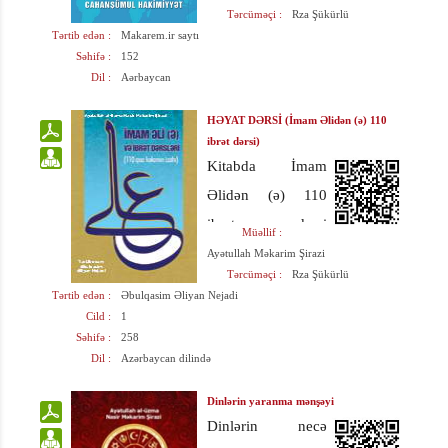
Tərcüməçi :
Rza Şükürlü
abadlıqlarını (bir
Tərtib edən :
Makarem.ir saytı
dəfə yox, yeddi
Səhifə :
152
Dil :
Aərbaycan
dəfə) məhv etmək
üçün yalnız bir
HƏYAT DƏRSİ (İmam Əlidən (ə) 110
neçə dövlətin
ibrət dərsi)
Kitabda İmam
ixtiyarında olan
Əlidən (ə) 110
hazırkıatom
ibrət dərsi
bombaları
Müəllif :
verilmişdir.
kifayətdir.
Ayətullah Məkarim Şirazi
Tərcüməçi :
Rza Şükürlü
Tərtib edən :
Əbulqasim Əliyan Nejadi
Cild :
1
Səhifə :
258
Dil :
Azərbaycan dilində
Dinlərin yaranma mənşəyi
Dinlərin necə