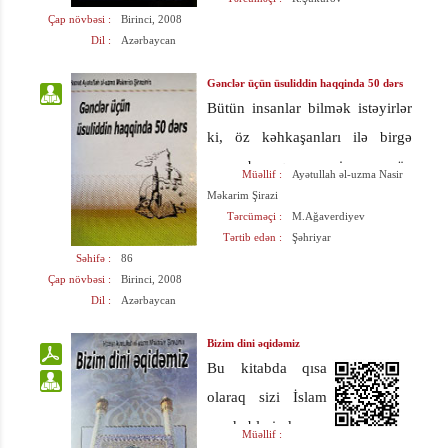
daha sonra məsum imamların
şübhələrə aydınlıq
Çap növbəsi :
Birinci, 2008
mövzularda ifratçı
rəhbərliyi məsələsi araşdırılır.
Dil :
Azərbaycan
gətirilmişdir.
fikirlərinə bu
İmamətin Quran ayələri və
kitabda cavab
Gənclər üçün üsuliddin haqqinda 50 dərs
hədislərlə sübutu kitabın əsas
Bütün insanlar bilmək istəyirlər
almaq
mövzusunu təşkil edir. İmamlara
ki, öz kəhkaşanları ilə birgə
mümkündür.
xas sifətlər, məsumluq və təkvini
ucsuz-bucaqsız asiman, öz
Müəllif :
Ayətullah əl-uzma Nasir
vilayət haqda məlumat almaq
gözəllikləri ilə geniş yer kürəsi,
Məkarim Şirazi
istəyənlər bu kitaba müraciət
Tərcüməçi :
M.Ağaverdiyev
cürbəcür məxluqlar, gözəl
edə bilərlər.
Tərtib edən :
Şəhriyar
quşlar, müxtəlif balıqlar,
Səhifə :
86
Çap növbəsi :
Birinci, 2008
dənizlər, dağlar, güllər, çiçəklər,
Dil :
Azərbaycan
göyə ucalmış müxtəlif ağaclar
və s. özü-özünə yaranmışdır,
Bizim dini əqidəmiz
Bu kitabda qısa
yoxsa bu rəsmlər mahir bir
olaraq sizi İslam
rəssamın əli ilə hazırlanmışdır?
məzhəblərindən
Müəllif :