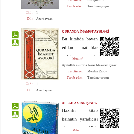
qarşınızdakı bu
Tərtib edən :
Tərcümə qrupu
kitab məhz həmin
Cild :
1
Dil :
Azərbaycan
məqsədi izləyir və
İslamın dəyərli
QURANDA İMAMƏT AYƏLƏRİ
mənbələrindən
Bu kitabda bəyan
qaynaqlanır.
edilən mətləblər
sadalanan iki
Müəllif :
kitaba nisbətən ge
Ayətullah əl-üzma Nasir Məkarim Şirazi
Tərcüməçi :
Mərdan Zalov
nişşərhlərlə qeyd
Tərtib edən :
Tərcümə qrupu
edilmişdir.
Cild :
1
Dil :
Azərbaycan
Həmçinin, əhatə
dairəsi və
ALLAH AXTARIŞINDA
ayələrdən istifadə
Hazırkı kitab
edilən mesajların
kainatın yaradıcısı
əhəmiyyətliliyini
olan Allah
Müəllif :