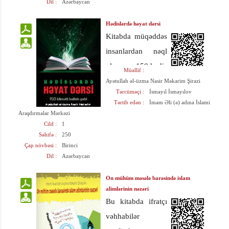
Dil :
Azərbaycan
günlərdir. Bu
bərəkətli ayın
Hədislərdə həyat dərsi
Kitabda müqəddəs
süfrəsinin bəzəyi
insanlardan nəql
mehriban Allahın
olunmuş 150 hədis
nazil etdiyi
Müəllif :
izahla verilmişdir.
“Qurani-
Ayətullah əl-üzma Nasir Məkarim Şirazi
Tərcüməçi :
İsmayıl İsmayılov
Kərim”dir.
Tərtib edən :
İmam Əli (ə) adına İslami
Araşdırmalar Mərkəzi
Cild :
1
Səhifə :
250
Çap növbəsi :
Birinci
Dil :
Azərbaycan
On mühüm məsələ barəsində islam
alimlərinin nəzəri
Bu kitabda ifratçı
vəhhabilər