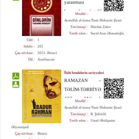
yaranması
haqqında müxtəlif
Müəllif :
nəzəriyyələr var.
Ayətullah əl-üzma Nasir Məkarim Şirazi
Tərcüməçi :
Mərdan Zalov
Bu kitabda
Tərtib edən :
Seyid Azər Əhmədoğlu
mövcud
Cild :
1
Səhifə :
202
fərziyyələrdən
Çap növbəsi :
2013- Birinci
söhbət açılır və
Dil :
Azərbaycan
dinin həqiqi
İlahi bəndələrin səciyyələri
mənşəyi haqqında
RAMAZAN –
izahlar verilir.
TƏLİM-TƏRBİYƏ
AYI Mübarək
Müəllif :
Ramazan ayı
Ayətullah əl-üzma Nasir Məkarim Şirazi
Tərcüməçi :
R. Şükürlü
bəndələrin Allah
Tərtib edən :
Ustad Əbülqasim
dərgahına qonaq
Əliyannijadi
Çap növbəsi :
Birinci
çağırıldığı