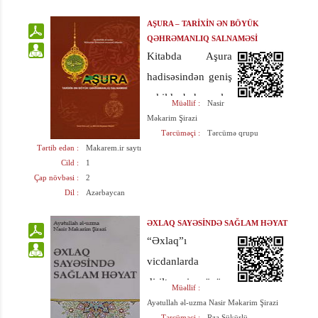
AŞURA – TARİXİN ƏN BÖYÜK
QƏHRƏMANLIQ SALNAMƏSİ
Kitabda Aşura
hadisəsindən geniş
şəkildə bəhs açılır.
Müəllif :
Nasir
Müəllif öz
Məkarim Şirazi
Tərcüməçi :
Tərcümə qrupu
mövzusunda
Tərtib edən :
Makarem.ir saytı
bənzərsiz olan
Cild :
1
Çap növbəsi :
2
hazırkı kitabda
Dil :
Azərbaycan
tamamilə mötəbər
sənədlərə
ƏXLAQ SAYƏSİNDƏ SAĞLAM HƏYAT
“Əxlaq”ı
əsaslanmaqla
vicdanlarda
məntiqi təhlillərə
diriltməyi özünə
geniş yer
Müəllif :
borc bilən
vermişdir.
Ayətullah əl-uzma Nasir Məkarim Şirazi
Tərcüməçi :
Rza Şükürlü