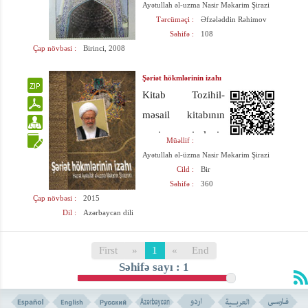
biri olan şiə
Ayətullah əl-uzma Nasir Məkarim Şirazi
Tərcüməçi :
Əfzələddin Rəhimov
məzhəbinin
Səhifə :
108
İslamın əsli və fəri
Çap növbəsi :
Birinci, 2008
məsələlərində
Şəriət hökmlərinin izahı
malik olduğu
Kitab Tozihil-
xüsusiyyətlərlə
məsail kitabının
tanış edəcəyik.
yəni risalənin
Müəllif :
Kitabda bəhslərin
Azərbaycan
Ayətullah əl-üzma Nasir Məkarim Şirazi
aydın və sadə
Cild :
Bir
dilində
şəkildə
Səhifə :
360
tərcüməsidir.
Çap növbəsi :
2015
açıqlanması, yalnız
Dil :
Azərbaycan dili
Kitabda şəriət
elmi hövzə
hökmləri geniş
mühitlərində
First
»
1
«
End
şəkildə izah
yararlı olan
Səhifə sayı : 1
olunur. İslamda
kəlmələrin
təharət, namaz,
işlədilməməsi,