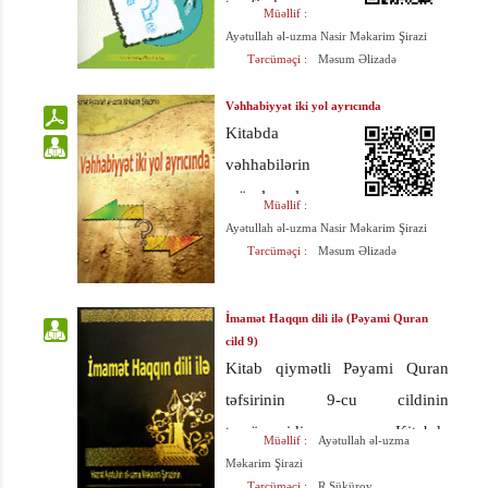
tərəfindən
Müəllif :
İmamiyyə
Ayətullah əl-uzma Nasir Məkarim Şirazi
Tərcüməçi :
Məsum Əlizadə
məzhəbinə vurulan
əsas ittihamlara
Vəhhabiyyət iki yol ayrıcında
sadə formada
Kitabda
cavab verilmişdir.
vəhhabilərin
Kitabda Quranın
müsəlmanlara
Müəllif :
təhrifi, qəbirlərə
qarşı törətdiyi
Ayətullah əl-uzma Nasir Məkarim Şirazi
Tərcüməçi :
Məsum Əlizadə
hörmət, təqiyyə,
kütləvi və amansız
yerə səcdə,
terror aktlarından,
namazları üç
İmamət Haqqın dili ilə (Pəyami Quran
həmçinin
cild 9)
vaxtda qılmaq,
vəhhabizmin
Kitab qiymətli Pəyami Quran
dəstəmazda məsh,
köklərindən bəhs
təfsirinin 9-cu cildinin
və təvəssül
edilir. İbni
tərcüməsidir. Kitabda
Müəllif :
Ayətullah əl-uzma
məsələsi haqda
Teymiyyənin şirk,
bəşəriyyətə rəhbərlik məsələsi,
Məkarim Şirazi
yaranmış
tövhid, şəfaət və s.
Tərcüməçi :
R.Şükürov