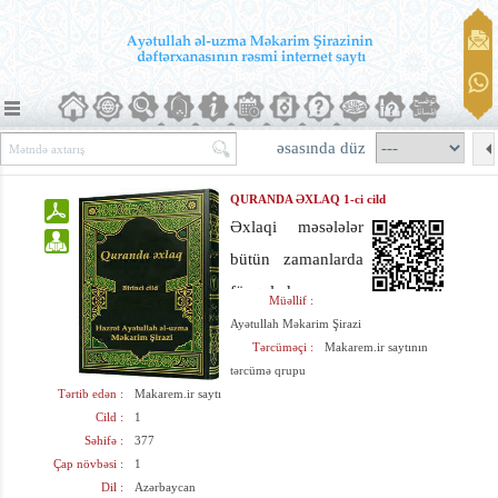
əsasında düz
QURANDA ƏXLAQ 1-ci cild
Əxlaqi məsələlər
bütün zamanlarda
fövqəladə
Müəllif :
əhəmiyyətə malik
Ayətullah Məkarim Şirazi
Tərcüməçi :
Makarem.ir saytının
olmuşdur, lakin
tərcümə qrupu
dövrümüzdə onun
Tərtib edən :
Makarem.ir saytı
Cild :
1
əhəmiyyəti daha
Səhifə :
377
böyük və daha
Çap növbəsi :
1
zəruridir.
Dil :
Azərbaycan