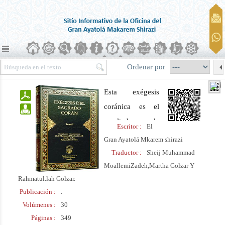
Ordenar por
Esta exégesis
coránica es el
resultado de
Escritor :
El
quince años de
Gran Ayatolá Mkarem shirazi
estudios y
Traductor :
Sheij Muhammad
esfuerzos del
MoallemiZadeh,Martha Golzar Y
Rahmatul.lah Golzar.
Ayatolá
Publicación :
.
Makarem Shirazi
Volúmenes :
30
con la
Páginas :
349
colaboración de