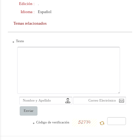
Edición :
.
un grupo de
Idioma :
Español
escritores del
Temas relacionados
Seminario
Islámico de
Texto
*
Qom. Este libro
se ha traducido al
español, Urdú y
el idioma árabe.
Enviar
Código de verificación
*