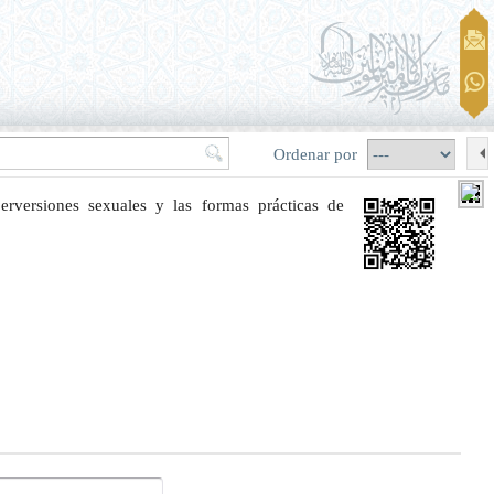
Ordenar por
perversiones sexuales y las formas prácticas de