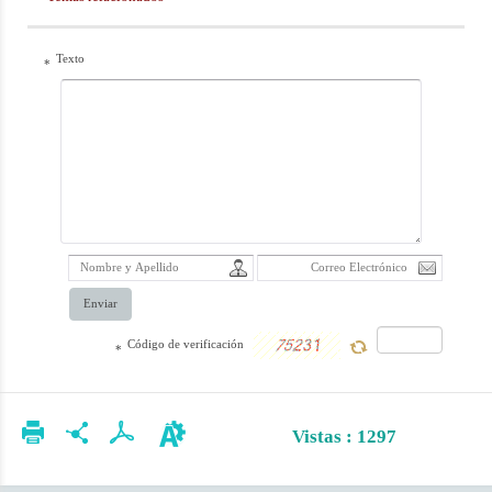
particularidades
del wahabismo
Texto
*
extremista, como
la violencia
extrema, la
ideología
Impuesta, el
fanatismo
excesivo, el
Enviar
desconocimiento
de los valores
Código de verificación
*
culturales, el
dogmatismo, la
Vistas : 1297
oposición contra
cualquier