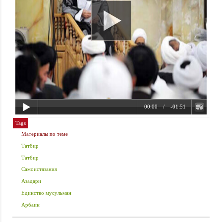
Tags
Материалы по теме
Татбир
Татбир
Самоистязания
Азадари
Единство мусульман
Арбаин