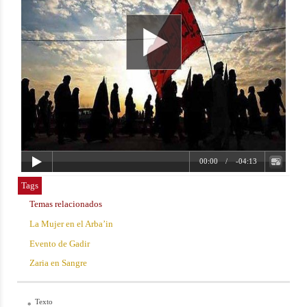
Tags
Temas relacionados
La Mujer en el Arba’in
Evento de Gadir
Zaria en Sangre
Texto
*