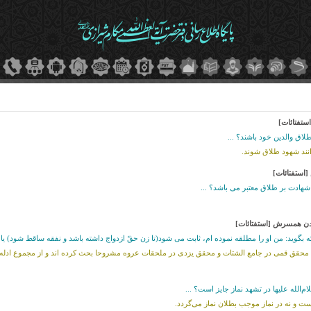
ستفتائات]
لاق والدین خود باشند؟ ...
انند شهود طلاق شوند.
استفتائات]
هادت بر طلاق معتبر مى باشد؟ ...
دن همسرش [استفتائات]
 بگوید: من او را مطلقه نموده ام، ثابت مى شود(تا زن حقّ ازدواج داشته باشد و نفقه ساقط شود) یا این
وم محقق قمى در جامع الشتات و محقق یزدى در ملحقات عروه مشروحا بحث کرده اند و از مجموع ادل
الله علیها در تشهد نماز جایز است؟ ...
است و نه در نماز موجب بطلان نماز می‌گردد.