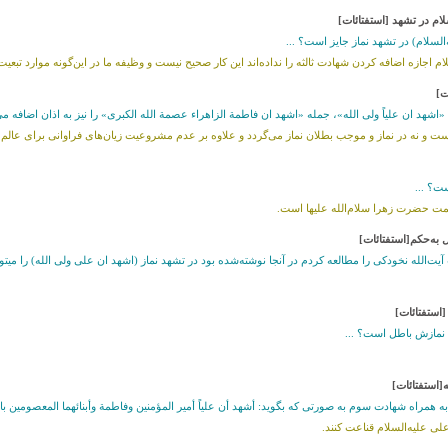
م در تشهد [استفتائات]
‌السلام) در تشهد نماز جایز است؟ ...
ام اجازه اضافه کردن شهادت ثالثه را نداده‌اند این کار صحیح نیست و وظیفه ما در این‌گونه موارد تب
ت]
اشهد ان علیاً ولى الله»، جمله «اشهد ان فاطمة الزاهراء عصمة الله الکبرى» را نیز به اذان اضافه می‌ک
است و نه در نماز و موجب بطلان نماز می‌گردد و علاوه بر عدم مشروعیت زیان‌های فراوانى براى عالم ت
ت؟ ...
ت حضرت زهرا سلام‌الله علیها است.
 به‌حکم[استفتائات]
ت‌الله نخودکی را مطالعه کردم در آنجا نوشته‌شده بود در تشهد نماز (اشهد ان علی ولی الله) را میتو
استفتائات]
د نمازش باطل است؟ ...
[استفتائات]
ه همراه شهادت سوم به صورتی که بگوید: أشهد أن علياً أمير المؤمنين وفاطمة وأبنائهما المعصومين بالح
علی علیه‌السلام قناعت کنند.