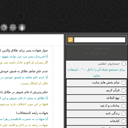
نتیجه جستجو:
<<
>>
جواز شهادت پسر برای طلاق والدین [ا
تعداد یافته ها:
0
آیا فرزندان پسر مرد مى توانند شهود ط
اگر پسران او بالغ و عادل باشند مى تو
جستجوی عطفی
برای جستجو جمله آن را داخل
"
استفاده
>>
<<
عدم علمِ شاهدِ طلاق به فسق خودش [
نمایید
آیا عدم علم شاهد به فسق خودش در ش
تمام بخش های سایت
خالى از اشکال نیست.
قرآن کریم
حکم پذیرش ادعای شوهر در طلاق دا
نهج البلاغه
آیا طلاق به مجرّد ادعاى شوهر و این که
فقها در این مورد اختلاف دارند مرح
مناجات و ادعیه
شهادت رابعه [استفتائات]
زندگی نامه
آیا شهادت به حضرت فاطمه‌ی زهرا سلام‌
کتابخانه
شهادت رابعه نه در اذان و اقامه جایز 