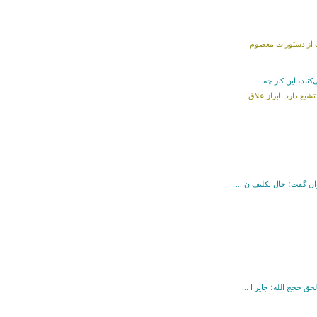
عیت از دستورات معصوم
نند، این کار چه ...
شیع دارد. ابراز علاق
ان‌ گفت؛ حال تکلیف ن ...
ق حجج الله؛ جایز ا ...