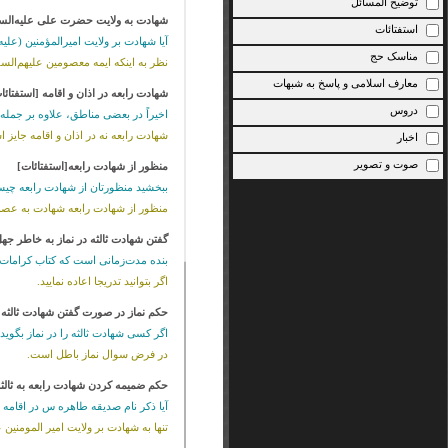
توضیح المسائل
شهادت به ولایت حضرت علی علیه‌السلا
استفتائات
آیا شهادت بر ولایت امیرالمؤمنین (علیه
مناسک حج
نظر به اینکه ایمه معصومین علیهم‌السل
معارف اسلامی و پاسخ به شبهات
شهادت رابعه در اذان و اقامه [استفتائا
دروس
اخیراً در بعضى مناطق، علاوه بر جمله «
شهادت رابعه نه در اذان و اقامه جایز 
اخبار
صوت و تصویر
منظور از شهادت رابعه[استفتائات]
ببخشید منظورتان از شهادت رابعه چیس
منظور از شهادت رابعه شهادت به عصم
گفتن شهادت ثالثه در نماز به خاطر جهل
بنده مدت‌زمانی است که کتاب کرامات آی
اگر بتوانید تدریجا اعاده نمایید.
حکم نماز در صورت گفتن شهادت ثالثه [
اگر کسی شهادت ثالثه را در نماز بگوی
در فرض سوال نماز باطل است.
حکم ضمیمه کردن شهادت رابعه به ثالثه
آیا ذکر نام صدیقه طاهره س در اقامه ب
تنها به شهادت بر ولایت امیر المومنین 