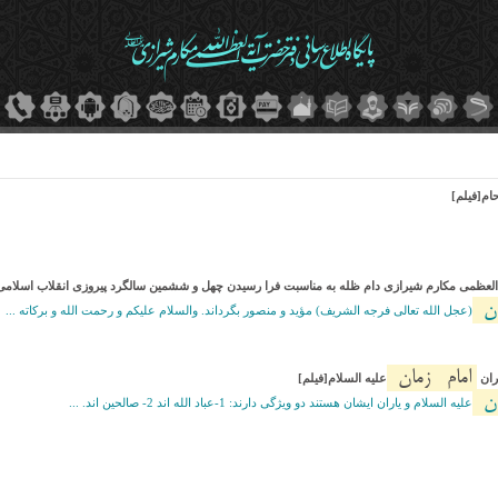
ام[فیلم]
ه العظمی مکارم شیرازی دام ظله به مناسبت فرا رسیدن چهل و ششمین سالگرد پیروزی انقلاب اسلامی
ان
(عجل الله تعالی فرجه الشریف) مؤید و منصور بگرداند. والسلام علیکم و رحمت الله و برکاته ...
امام
زمان
ران
علیه السلام[فیلم]
ان
علیه السلام و یاران ایشان هستند دو ویژگی دارند: 1-عباد الله اند 2- صالحین اند. ...