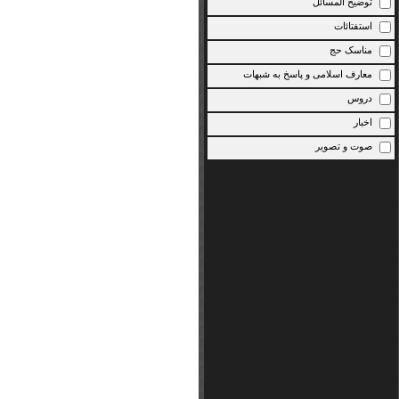
توضیح المسائل
استفتائات
مناسک حج
معارف اسلامی و پاسخ به شبهات
دروس
اخبار
صوت و تصویر