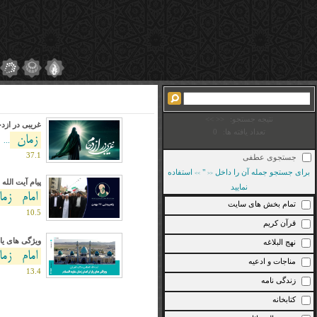
نتیجه جستجو:
<<
>>
غریبی در ازدح
تعداد یافته ها:
0
زمان
...
37.1
جستجوی عطفی
برای جستجو جمله آن را داخل
"
استفاده
>>
<<
پیام آیت الل
نمایید
امام
زم
تمام بخش های سایت
10.5
قرآن کریم
ویژگی های یا
نهج البلاغه
امام
زم
مناجات و ادعیه
13.4
زندگی نامه
کتابخانه