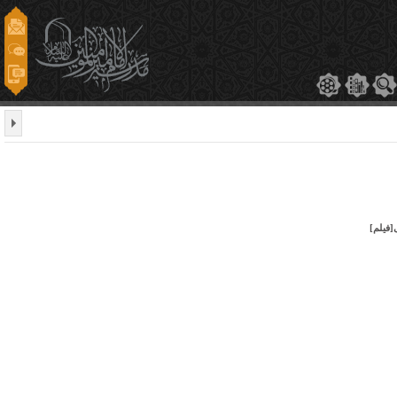
[فیلم]