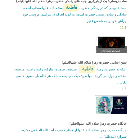
ساده زیستی؛ یک از بارزترین جنبه های زندگی حضرت زهرا سلام الله علیها[فیلم]
فاطمه
مسئلۀ مهمی که در زندگی حضرت
سلام الله علیها متجلی است،
سادگی و ساده زیستی حضرت است، به گونه ای که در مراسم عروسی خود،
پیراهن خود را به شخص فقیر ...
11.1
تبیین اسامی حضرت زهرا سلام الله علیها[فیلم]
فاطمه
اینکه به حضرت، زهرا،
، صدیقه، طاهره، مبارکه، زکیه، راضیه، مرضیه،
محدثه و بتول می گویند، تنها صرف یک نام نیست، بلکه هر کدام بار معنوی خاصی
دارد. ...
11.3
جایگاه حضرت زهرا سلام الله علیها[فیلم]
جایگاه حضرت زهرا سلام الله علیها از منظر حضرت آیت الله العظمی مکارم
شیرازی(مدظله) ...