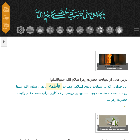
درس هایی از شهادت حضرت زهرا سلام الله علیها[فیلم]
فاطمه
این حوادثی که در شهادت بانوی اسلام، حضرت
زهراء سلام الله علیها
رخ داد، همه حسابشده بود؛ نشانههایی روشن از فداکاری برای حفظ مقام ولایت.
حضرت زهر ...
25