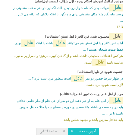
موشن گرافیک آموزش احکام روزه - اوّل شوّال- قسمت اول[فیلم]
عادل
شهادت بدن که ماه شوال رو دیدن. البته اگه این دو نفر صفات متفاوتی از
رویت ماه بگن مثلا مکان متفاوتی برای ماه بگن، یا اینکه دلایلی که ارائه می کنن ...
...
12.3
عادل
محسوب شدن فرد کافر یا اهل تسنن[استفتائات]
عادل
عادل
آیا شخص کافر و یا اهل تسنن هم می‌توانند
باشند یا اینکه
بودن
فقط صفت شیعیان هست؟ ...
هر کس اعتقادات صحیحی داشته باشد و از گناهان کبیره بپرهیزد و اصرار بر صغیره
عادل
نداشته باشد
است.
جنسیت شهود در ظهار[استفتائات]
عادل
در ظهار شرط حضور دو نفر
است منظور مرد است یازن؟ ...
لازم است شهود مرد باشند.
مراد از اهل علم در بحث تعیین اعلم[استفتائات]
عادل
از اهل علم به او خبر دهند این دو نفر از اهل علم از نظر علمی حداقل
باید در چه سطحی باشند مثلا سطح دو حوزه یا سطح سه یا مثلا حداقل مدرس
باشند یا نز ... ...
باید حداقل مدرس باشد و مجتهد شناس باشد.
آخرین صفحه
«
»
صفحه ابتدایی