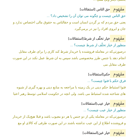
مفهوم
حق الناس [استفتائات]
حق الناس چیست و چگونه می توان آن را تشخیص داد؟ ...
یعنی حق مردم که بر گردن انسان است و حق‎الناس به حقوق مالی اختصاص ندارد و
جان و ابروی افراد را نیز در برمی‌گیرد.
مفهوم
خيار تخلّف از شرط[استفتائات]
منظور از خیار تخلّف از شرط چیست؟ ...
درصورتی‌که در معامله فروشنده یا خریدار شرط کند کارى را براى طرف مقابل
انجام دهد یا جنس طرز مخصوصى باشد سپس به ان شرط عمل نکند در این صورت
طرف مقابل مى
مفهوم
حکم[استفتائات]
فرق حکم با فتوا چیست؟ ...
فتوا استنباط حکم دینی در یک زمینه با مراجعه به منابع دینی و بهره گیری از شیوه
های شناخته شده استنباط می باشد. ولی انچه در حکومت اسلامی توسط رهبر اعتبا
مفهوم
خيار عيب[استفتائات]
منظور از خیار عيب چیست؟ ...
درصورتی‌که در معامله یکى از دو جنس یا هر دو معیوب باشد و قبلا هیچ‌یک از خریدار
و فروشنده اطلاع از این عیب نداشته باشند در این صورت طرفی که کالای او مع
مفهوم
خيار غبن[استفتائات]