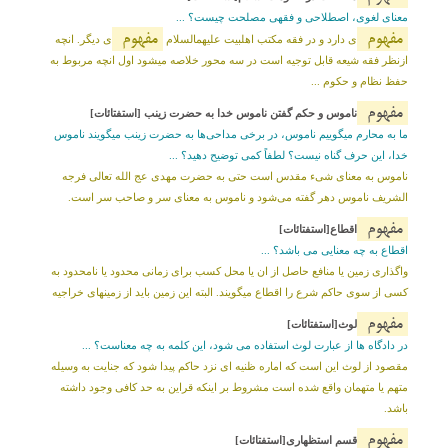
معناى لغوى، اصطلاحى و فقهى مصلحت چیست؟ ...
مفهوم
مفهوم
ى دارد و در فقه مکتب اهلبیت علیهمالسلام
ى دیگر. انچه
ازنظر فقه شیعه قابل توجیه است در سه محور خلاصه میشود اول انچه مربوط به
حفظ نظام و حکوم ...
مفهوم
ناموس و حکم گفتن ناموس خدا به حضرت زینب [استفتائات]
ما به محارم میگوییم ناموس، در برخی مداحی‌ها به حضرت زینب میگویند ناموس
خدا، این حرف گناه نیست؟ لطفاً کمی توضیح دهید؟ ...
ناموس به معنای شیء مقدس است حتی به حضرت مهدی عج الله تعالی فرجه
الشریف ناموس دهر گفته می‌شود و ناموس به معنای سر و صاحب سر است.
مفهوم
اقطاع[استفتائات]
اقطاع به چه معنایی می باشد؟ ...
واگذاری زمین یا منافع حاصل از ان یا محل کسب برای زمانی محدود یا نامحدود به
کسی از سوی حاکم شرع را اقطاع میگویند. البته این زمین باید از زمینهای خراجیه
مفهوم
لوث[استفتائات]
در دادگاه ها از عبارت لوث استفاده می شود، این کلمه به چه معناست؟ ...
مقصود از لوث این است که اماره ظنیه ای نزد حاکم پیدا شود که جنایت به وسیله
متهم یا متهمان واقع شده است مشروط بر اینکه قراین به حد کافی وجود داشته
باشد.
مفهوم
قسم استظهاری[استفتائات]