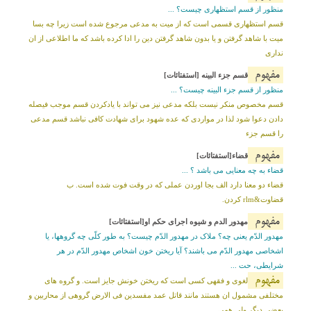
منظور از قسم استظهاری چیست؟ ...
قسم استظهاری قسمی است که از میت به مدعی مرجوع شده است زیرا چه بسا
میت با شاهد گرفتن و یا بدون شاهد گرفتن دین را ادا کرده باشد که ما اطلاعی از ان
نداری
مفهوم
قسم جزء البینه [استفتائات]
منظور از قسم جزء البینه چیست؟ ...
قسم مخصوص منکر نیست بلکه مدعی نیز می تواند با یادکردن قسم موجب فیصله
دادن دعوا شود لذا در مواردی که عده شهود برای شهادت کافی نباشد قسم مدعی
را قسم جزء
مفهوم
قضاء[استفتائات]
قضاء به چه معنایی می باشد ؟ ...
قضاء دو معنا دارد الف بجا اوردن عملى که در وقت فوت شده است. ب
قضاوت&rlm کردن.
مفهوم
مهدور الدم و شیوه اجرای حکم او[استفتائات]
مهدور الدّم یعنى چه؟ ملاک در مهدور الدّم چیست؟ به طور کلّى چه گروهها، یا
اشخاصى مهدور الدّم مى باشند؟ آیا ریختن خون اشخاص مهدور الدّم در هر
شرایطى، حت ...
مفهوم
لغوى و فقهى کسى است که ریختن خونش جایز است. و گروه هاى
مختلفى مشمول ان هستند مانند قاتل عمد مفسدین فى الارض گروهى از محاربین و
بعضى دیگر ولى همی ...