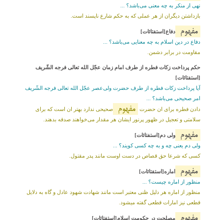
نهی از منکر به چه معنی می‌باشد؟ ...
بازداشتن دیگران از هر عملى که به حکم شارع ناپسند است.
مفهوم
دفاع[استفتائات]
دفاع در دین اسلام به چه معنایی می‌باشد؟ ...
مقاومت در برابر دشمن.
حکم پرداخت زکات فطره از طرف امام زمان عجّل الله تعالى فرجه الشّریف
[استفتائات]
آیا پرداخت زکات فطره از طرف حضرت ولی‌عصر عجّل الله تعالى فرجه الشّریف
امر صحیحی می‌باشد؟ ...
مفهوم
دادن فطره براى ان حضرت
صحیحى ندارد بهتر ان است که براى
سلامتى و تعجیل در ظهور پرنور ایشان هر مقدار می‌خواهند صدقه بدهند.
مفهوم
ولى دم[استفتائات]
ولی دم یعنی چه و به چه کسی کویند؟ ...
کسى که شرعا حق قصاص در دست اوست مانند پدر مقتول.
مفهوم
اماره[استفتائات]
منظور از اماره چیست؟ ...
منظور از اماره هر دلیل ظنی معتبر است مانند شهادت شهود عادل و گاه به دلایل
قطعى نیز امارات قطعى گفته میشود.
مفهوم
مصلحت در حکومت اسلام[استفتائات]