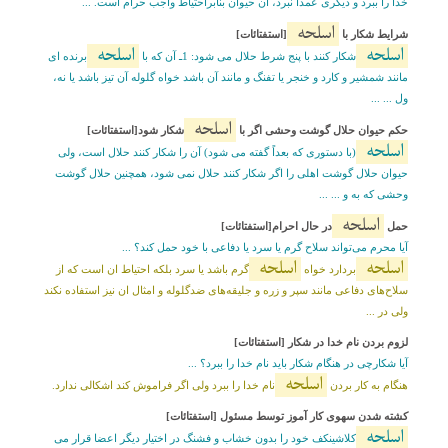
خدا را ببرد و ديگرى عمداً نبرد، آن حيوان بنابراحتياط واجب حرام است. ...
اسلحه
شرايط شکار با
[استفتائات]
اسلحه
اسلحه
شکار کنند با پنج شرط حلال مى شود: 1ـ آن که با
برنده اى
مانند شمشير و کارد و خنجر يا تفنگ و مانند آن باشد خواه گلوله آن تيز باشد يا نه،
ول ... ...
اسلحه
حکم حيوان حلال گوشت وحشى اگر با
شکار شود[استفتائات]
اسلحه
(با دستورى که بعداً گفته مى شود) آن را شکار کنند حلال است، ولى
حيوان حلال گوشت اهلى را اگر شکار کنند حلال نمى شود، همچنين حلال گوشت
وحشى که به و ... ...
اسلحه
حمل
در حال احرام[استفتائات]
آیا محرم می‌تواند سلاح گرم یا سرد یا دفاعی با خود حمل کند؟ ...
اسلحه
اسلحه
بردارد خواه
گرم باشد یا سرد بلکه احتیاط ان است که از
سلاح‌های دفاعى مانند سپر و زره و جلیقه‌هاى ضدگلوله و امثال ان نیز استفاده نکند
ولى در ...
لزوم بردن نام خدا در شکار [استفتائات]
آیا شکارچی در هنگام شکار باید نام خدا را ببرد؟ ...
اسلحه
هنگام به کار بردن
نام خدا را ببرد ولى اگر فراموش کند اشکالى ندارد.
کشته شدن سهوی کار آموز توسط مسئول [استفتائات]
اسلحه
کلاشینکف خود را بدون خشاب و فشنگ در اختیار دیگر اعضا قرار مى