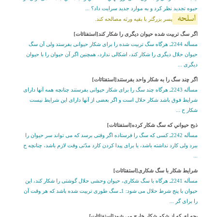
حبوه تجدید نظر کرد و به موارد جدید سرایت داد؟ ...
اسلحه
پسر بزرگتر با بقیه ورثه مصالحه کند.
اگر سگ تربيت شده حيوان ديگرى را شکار کند[استفتائات]
مسأله 2244ـ هرگاه سگ تربيت شده را براى شکار حيوانى بفرستد ولى آن سگ
حيوان حلال ديگرى را شکار کند، اشکالى ندارد، همچنين اگر آن حيوان را با حيوان
ديگرى ...
اگر چند سگ را به شکار واحد بفرستند[استفتائات]
مسأله 2243ـ هرگاه چند سگ را براى شکار حيوانى بفرستند چنانچه همه آنها داراى
شرايط فوق باشد شکار حلال است و اگر بعضى از آنها داراى اين شرايط نيست
شکار ح ...
ذبح حيواني که سگ شکار کرده[استفتائات]
مسأله 2242ـ کسى که سگ را فرستاده اگر وقتى برسد که مى تواند سر حيوان را
ببرد ولى کارد نداشته باشد، يا براى پيدا کردن کارد مدّتى وقت لازم باشد، چنانچه ح
...
شرايط شکار با سگ شکارى[استفتائات]
مسأله 2241ـ هرگاه با سگ شکارى، حيوان وحشى حلال گوشتى را شکار کند، اين
حيوان با پنج شرط حلال مى شود: 1ـ سگ طورى تربيت شده باشد که هر وقت آن
را براى گر ...
بچه اى که از شکم شکار خارج مى شود[استفتائات]