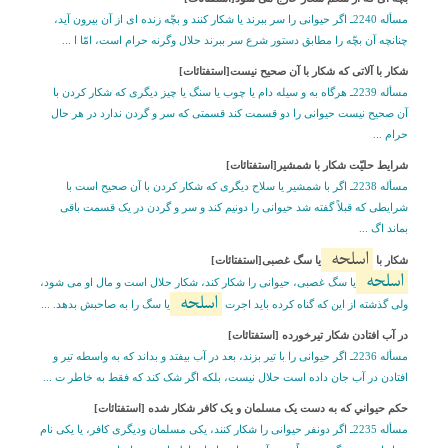
مسأله 2240ـ اگر حيوانى را سر ببرند يا شکار کنند و بچّه زنده اى از آن بيرون آيد،
چنانچه آن بچّه را مطابق دستور شرع سر ببرند حلال وگرنه حرام است، امّا ا ...
شکار با آلاتى که شکار با آن صحيح نيست[استفتائات]
مسأله 2239ـ هرگاه به و سيله دام يا چوب يا سنگ يا چيز ديگرى که شکار کردن با
آن صحيح نيست حيوانى را دو قسمت کند قسمتى که سر و گردن ندارد در هر حال
حرام ...
شرايط حليّت شکار با شمشير[استفتائات]
مسأله 2238ـ اگر با شمشير يا سلاح ديگرى که شکار کردن با آن صحيح است با
شرايطى که قبلاً گفته شد حيوانى را دونيم کند و سر و گردن در يک قسمت باقى
بماند اگ ...
اسلحه
شکار با
يا سگ غصبى[استفتائات]
اسلحه
يا سگ غصبى، حيوانى را شکار کند، شکار حلال است و مال او مى شود،
اسلحه
ولى گذشته از اين که گناه کرده بايد اجرت
يا سگ را به صاحبش بدهد. ...
در آب افتادن شکار تيرخورده [استفتائات]
مسأله 2236ـ اگر حيوانى را با تير بزند، بعد در آب بيفتد و بداند که به واسطه تير و
افتادن در آب جان داده است حلال نيست، بلکه اگر شک کند که فقط به خاطر ت ...
حکم حيواني که به دست يک مسلمان و يک کافر شکار شده [استفتائات]
مسأله 2235ـ اگر دونفر حيوانى را شکار کنند، يکى مسلمان وديگرى کافر، يا يکى نام