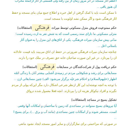
اعظم آثار مسجد در اثر مرور زمان از بین رفته ولى قسمتى از آثار ازجمله محراب
آن هنوز باقى ...
تا ممکن است باید با کمک گرفتن از اهل خبره و اطلاع جمع میان بناى مسجد و حفظ
اثار فرهنگى شود و اگر ممکن نشد اولویت با مسجد است.
فرهنگی
حکم ممنوعیت فروش منزل مسکونی توسط میراث
[استفتائات]
منزلى مسکونی ما داراى سند رسمى است که به شش نفر به ارث رسیده است؛
مدّتى پیش سازمان میراث فرهنگى، یکى از اتاق‌های این منزل را به‌عنوان آثار
باستانى اعل ...
چنانچه سازمان میراث فرهنگى ضرورتى در حفظ ان اتاق می‌بیند باید قیمت عادلانه
ان را بپردازد. در غیر این صورت صاحبان خانه حق تصرف در ملک خود را دارند.
فرهنگی
حکم دریافت پول از شرکت‌کنندگان در مسابقات
[استفتائات]
مسابقاتى براى رشد و شکوفایى مردم در زمینه‌ی آشنایى بیشتر آنان با زندگى ائمّه
اطهار (علیهم‌السلام) و احکام شرعیّه برگزار می‌شود: الف) چنین مسابقاتى ازن ...
با توجه به انچه نوشته‌اید این کار ازنظر شرعی اشکال دارد مگر این‌که پولی از مردم
نگیرند و افراد نیکوکار هزینه ان را بپردازند. انچه فعلا معمول شده درواق
تشکیل بسیج در مساجد [استفتائات]
آيا نيروهاى بسيج مى‏توانند در مساجدى كه زمين يا ساختمان و امكانات آنها وقفى
است، مستقر شوند و از امكانات چنين مساجدى (مانند آب و برق ...)، براى بسيج ا
...
در صورتى که مزاحمتى براى نمازگزاران و سایر امور مسجد ایجاد نشود مانعى