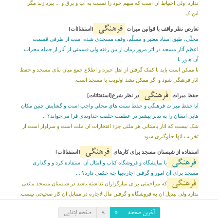
ندارد. ولی احتیاط ان است که سهم خود را نسبت به اب و برق و ... بپردازند مگر
این ک
فرهنگی
تعارض نظر واقف با قوانین میراث
[استفتائات]
محلّى، طبق اسناد معتبر و مسلّم، وقف‏ مسجدى شده است از طرفى قسمت
اعظم آثار مسجد در اثر مرور زمان از بين رفته ولى قسمتى از آثار از جمله محراب
آن هنوز با ...
تا ممکن است باید با کمک گرفتن از اهل خبره و اطلاع جمع میان بناى مسجد و حفظ
اثار فرهنگى شود و اگر ممکن نشد اولویت با مسجد است.
فرهنگی
حفظ میراث
در نظر شرع[استفتائات]
آیا حفظ ميراث فرهنگي و حفظ سنت هاي محلي واجب است و گشايش چنين مکان
هايي انسان را به تدبر بيشتر در عظمت خلقت خداوندي فرا مي‌خواند؟ ...
شک نیست که اثار باستانی هر ملتی جزء افتخارات ان ملت است و سزاوار است از
تخریب انها جلوگیری شود .
فرهنگی
استفاده از شبستان مسجد برای کارهای
[استفتائات]
فرهنگی
یا نمایشگاه و فروشگاه کتاب و امثال آن استفاده کرد و واگذاری
مسجد برای آن امور و گرفتن اجاره‌بها چه حکمی دارد؟ ...
فرهنگی
که مزاحمتی برای نمازگزاران نداشته باشد در شبستان مسجد مانعی
ندارد ولی تبدیل ان به فروشگاه و گرفتن مال‌الاجاره در مقابل ان کار صحیحی نیست.
آخرین صفحه
«
»
صفحه ابتدایی