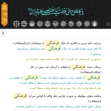
فرهنگی
سرایت حکم حربی به کافری که جنگ
با مسلمانان دارد[استفتائات]
فرهنگی
آیا کافر حربی شامل کافری که جنگ
علیه مسلمانان می‌کند هم
می‌شود؟ ...
درصورتی که صدمات ان کمتر از جنگ نظامی نباشد همان حکم را دارد.
فرهنگی
دریافت بسته
یا تبلیغاتی با ارسال عدد معین در حال
اعتکاف[استفتائات]
فرهنگی
فرهنگی
یا تبلیغاتی مبنی بر قبول ارسال یک بسته (
یا تبلیغاتی و
مانند آن) و کسر هزینه آن، حکم خرید و فروش دارد و مبطل اعتکاف است؟ ...
بنابر احتیاط واجب باید ترک شود و بنابر احتیاط واجب مبطل است.
فرهنگی
وظیفه متولی موقوفه در صورت تعارض نظر واقف با قوانین میراث
[استفتائات]
محلی، طبق اسناد معتبر و مسلّم، وقف مسجدى شده است. از طرفى قسمت