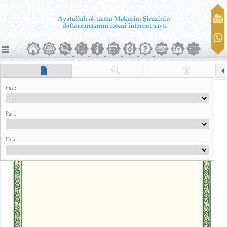
Axtar
Mündəricat
Quraşdırma
Fasl:
Part:
Doa: