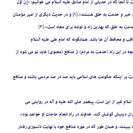
جا که در حدیثى از امام صادق علیه السلام مى خوانیم: «إِنَّ أَوَّلَ
أَهْلِ اَلْجَنَّةِ دُخُولاً إِلَى اَلْجَنَّةِ أَهْلُ اَلْمَعْرُوفِ؛ نخستین کسانى که وارد بهشت مى شوند کسانى هستند که اهل کارهاى خیر و خدمت به خلق هستند».[١] و در حدیث دیگرى از امیر مؤمنان
ارهاى نیک و خدمت به خلق که بهترین زاد و توشه براى معاد است».[٢]
به یکی از کارگزارانش می نویسد: « فَإِنَّ الَّذِی یَصِلُ إِلَیْکَ مِنْ ذَلِکَ أَفْضَلُ مِنَ الَّذِی یَصِلُ بِکَ، وَالسَّلَامُ؛[٤] آنچه در این راه (خدمت به مردم) از منافع (معنوى) عاید تو مى شود از
ى است بر اینکه حکومت هاى اسلامى باید صد در صد مردمى باشند و منافع
لام غیر از این است، پیغمبر صلى الله علیه و آله در روایتی مى
ببینند، و همان طور که در مورد منافع خود با نهایت دلسوزى رفتار