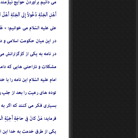
مى دانیم برآوردن حوایج نیازمندا
على علیه السّلام مى خوانیم: « عَلَیْکُ
در این میان حکومت اسلامى و دولت از باب «کلکمْ راعٍ وَ کلکمْ مَسْؤُ
مشکلات و ناراحتى هایى که دامنگ
امام علیه السّلام این نامه را 
توده هاى رعیت را بعد از جلب ر
بسیاری فکر مى کنند که اگر به ح
فرماید: مَنْ کانَ فِى حاجَةِ أَخِیْةِ الْمُسْلِم کَانَ اللَّهُ فِى حَاجَتِهِ؛ [٥] کسى که در راه انجام حا
یکى از طرق خدمت به خدا این اس