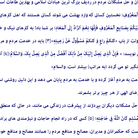
ن و حل مشکلات مردم در ردیف بزرگ ترین عبادات اسلامى و بهترین طاعات است تا آن
مْ بِصَنَایِعِ اَلْمَعْرُوفِ فَإِنَّهَا نِعْمَ اَلزَّادُ إِلَى اَلْمَعَادِ؛ بر شما باد! به ک
ولٌ عَنْ رَعِیتِهِ»[٣] باید در خدمت مردم و مراقب و محافظ آن ها باشد. همانگونه که امام علی علیه السّلام
در نامه 
یر تو مى گردد (به مراتب) بیشتر است. والسلام»
با خدمت به مردم آغاز کرده و با خدمت به مردم پایان مى دهد و این دلیل روشن
ضاى الهى از هر چیز برتر بشمرند.
لّ مشکلات دیگران بپردازند از پیشرفت در زندگى مى مانند، در حالى که منطق اس
جات و نیازمندى هاى برادران دینیش کوشش کند، خداوند در راه انجام حاجات او خواهد بود».
ت که حکمرانان و مدیران، مصالح و منافع مردم را همانند مصالح و منافع خود 