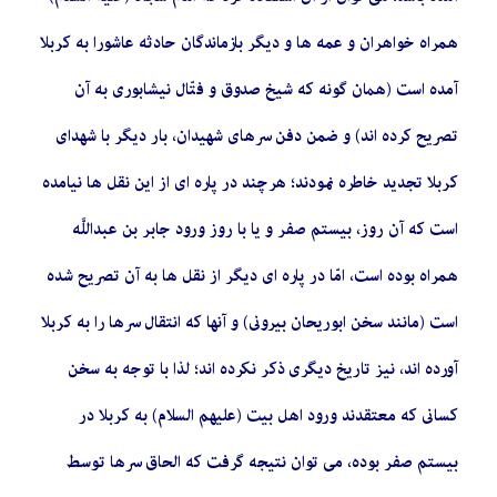
همراه خواهران و عمه ‏ها و دیگر بازماندگان حادثه عاشورا به کربلا
آمده است (همان گونه که شیخ صدوق و فتّال نیشابورى به آن
تصریح کرده‏ اند) و ضمن دفن سرهاى شهیدان، بار دیگر با شهداى
کربلا تجدید خاطره نمودند؛ هرچند در پاره ‏اى از این نقل‏ ها نیامده
است که آن روز، بیستم صفر و یا با روز ورود جابر بن عبداللَّه
همراه بوده است، امّا در پاره‏ اى دیگر از نقل ‏ها به آن تصریح شده
است (مانند سخن ابوریحان بیرونى) و آنها که انتقال سرها را به کربلا
آورده ‏اند، نیز تاریخ دیگرى ذکر نکرده ‏اند؛ لذا با توجه به سخن
کسانى که معتقدند ورود اهل بیت (علیهم السلام) به کربلا در
بیستم صفر بوده، مى‏ توان نتیجه گرفت که الحاق سرها توسط