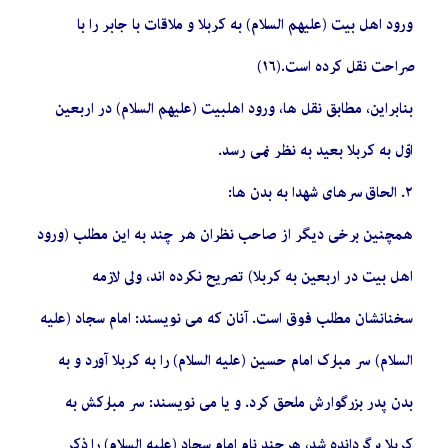
ورود اهل بیت (علیهم السلام) به کربلا و ملاقات با جابر را با
صراحت نقل کرده است.(١٦)
بنابراین، مطابق نقل‏ ها، ورود اهل‏بیت (علیهم السلام) در اربعین
اوّل به کربلا بعید به نظر نمى‏ رسد.
٢. الحاق سرهاى شهدا به بدن ‏ها:
همچنین برخى دیگر از صاحب نظران هر چند به این مطلب (ورود
اهل بیت در اربعین به کربلا) تصریح نکرده ‏اند، ولى لازمه
سخنانشان مطلب فوق است. آنان که مى‏ نویسند: امام سجاد (علیه
السلام) سر مبارک امام حسین (علیه السلام) را به کربلا آورد و به
بدن پدر بزرگوارش ملحق کرد. و یا مى‏ نویسند: سر مبارکش به
کربلا برگردانده شد، هرچند نام امام سجاد (علیه السلام) را ذکر