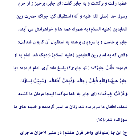
عطیه رفت و برگشت و به جابر گفت: اى جابر، برخیز و از حرم
رسول خدا (صلى الله علیه و آله) استقبال کن؛ چراکه حضرت زین
العابدین (علیه السلام) به همراه عمه ‏ها و خواهرانش مى‏ آیند.
جابر برخاست و با سروپاى برهنه به استقبال آن کاروان شتافت؛
وقتى که به امام زین ‏العابدین (علیه السلام) نزدیک شد، امام به او
فرمود: «أَنَتَ جابرٌ؟»؛ ( تو جابرى؟) پاسخ داد: آرى، امام فرمود: «یا
جابِرُ هیهُنا وَاللَّهِ قُتِلَتْ رِجالُنا، وَذُبِحَتْ أَطْفالُنا، وَسُبِیَتْ نِساؤُنا،
وَحُرِّقَتْ خِیامُنا»؛ (اى جابر به خدا سوگند! اینجا مردان ما کشته
شدند، اطفال ما سربریده شد، زنان ما اسیر گردیده و خیمه‏ هاى ما
سوزانده شد).(١٥)
ج) ابن نما (متوفاى اواخر قرن هفتم) در مثیر الاحزان ماجراى