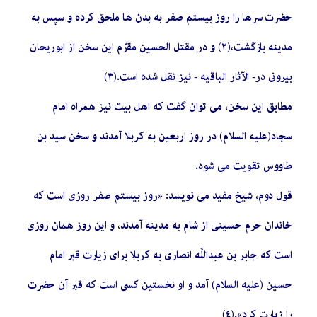
حضرت سرها را روز بیستم صفر به بدن ‏ها ملحق کرده و سپس به
مدینه بازگشت،(٢) و در مقتل الحسین مقرّم این سخن از ابوریحان
بیرونى در- الآثار الباقیه - نیز نقل شده است.(٣)
مطابق این سخن، مى‏ توان گفت که اهل بیت نیز همراه امام
سجاد(علیه السلام) در روز اربعین به کربلا آمدند و سخن سید بن
طاووس تقویت مى‏ شود.
قول دوم، شیخ مفید مى‏ نویسد: «روز بیستم صفر روزى است که
خاندان حرم حسینى از شام به مدینه آمدند، و این روز همان روزى
است که جابر بن عبداللَّه انصارى به کربلا براى زیارت قبر امام
حسین (علیه السلام) آمد و او نخستین کسى است که قبر آن حضرت
را زیارت کرد».(٤)