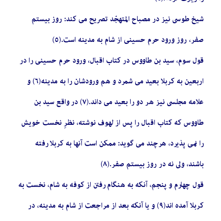
شیخ طوسى نیز در مصباح المتهجّد تصریح مى‏ کند: روز بیستم
صفر، روز ورود حرم حسینى از شام به مدینه است.(٥)
قول سوم، سید بن طاووس در کتاب اقبال، ورود حرم حسینى را در
اربعین به کربلا بعید مى‏ شمرد و هم ورودشان را به مدینه(٦) و
علامه‏ مجلسى نیز هر دو را بعید مى‏ داند.(٧) در واقع سید بن
طاووس که کتاب اقبال را پس از لهوف نوشته، نظرِ نخست خویش
را نمى‏ پذیرد، هرچند مى‏ گوید: ممکن است آنها به کربلا رفته
باشند، ولى نه در روز بیستم صفر.(٨)
قول چهارم و پنجم، آنکه به هنگام رفتن از کوفه به شام، نخست به
کربلا آمده‏ اند(٩) و یا آنکه بعد از مراجعت از شام به مدینه، در