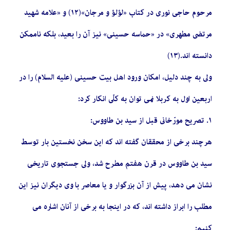
مرحوم حاجى نورى در کتاب «لؤلؤ و مرجان»(١٢) و «علامه شهید
مرتضى مطهرى» در «حماسه حسینى» نیز آن را بعید، بلکه ناممکن
دانسته ‏اند.(١٣)
ولى به چند دلیل، امکان ورود اهل ‏بیت حسینى (علیه السلام) را در
اربعین اول به کربلا نمى‏ توان به کلّى انکار کرد:
١. تصریح مورّخانى قبل از سید بن طاووس‏:
هرچند برخى از محققان گفته ‏اند که این سخن نخستین بار توسط
سید بن طاووس در قرن هفتم مطرح شد، ولى جستجوى تاریخى
نشان مى‏ دهد، پیش از آن بزرگوار و یا معاصر با وى دیگران نیز این
مطلب را ابراز داشته ‏اند، که در اینجا به برخى از آنان اشاره مى‏
کنیم: