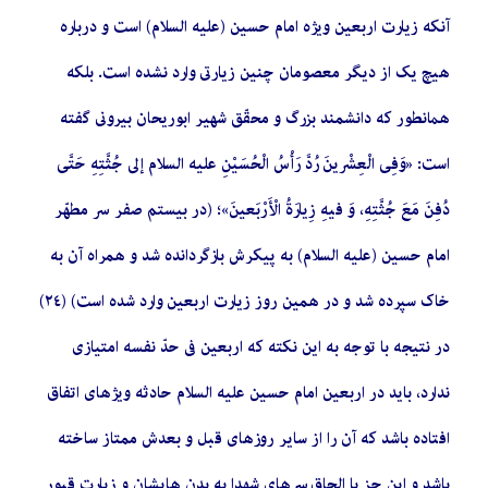
آنکه زیارت اربعین ویژه امام حسین (علیه السلام) است و درباره
هیچ یک از دیگر معصومان چنین زیارتى وارد نشده است. بلکه
همانطور که دانشمند بزرگ و محقّق شهیر ابوریحان بیرونى گفته
است: «وَفِی الْعِشْرینَ رُدَّ رَأْسُ الْحُسَیْنِ علیه السلام إلى جُثَّتِهِ حَتَّى
دُفِنَ مَعَ جُثَّتِهِ، وَ فیهِ زِیارَةُ الْأَرْبَعینَ»؛ (در بیستم صفر سر مطهّر
امام حسین (علیه السلام) به پیکرش بازگردانده شد و همراه آن به
خاک سپرده شد و در همین روز زیارت اربعین وارد شده است) (٢٤)
در نتیجه با توجه به این نکته که اربعین فى حدّ نفسه امتیازى
ندارد، باید در اربعین امام حسین علیه السلام حادثه ویژه‏اى اتفاق
افتاده باشد که آن را از سایر روزهاى قبل و بعدش ممتاز ساخته
باشد و این جز با الحاق سرهاى شهدا به بدن‏ هایشان و زیارت قبور