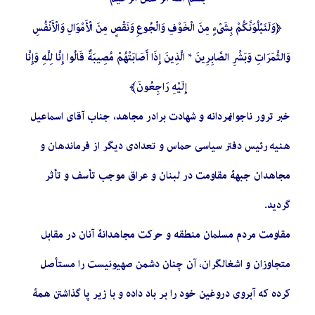
﴿
وَلَنَبْلُوَنَّكُمْ بِشَيْءٍ مِنَ الْخَوْفِ وَالْجُوعِ وَنَقْصٍ مِنَ الْأَمْوَالِ وَالْأَنْفُسِ
وَالثَّمَرَاتِ وَبَشِّرِ الصَّابِرِينَ * الَّذِينَ إِذَا أَصَابَتْهُمْ مُصِيبَةٌ قَالُوا إِنَّا لِلَّهِ وَإِنَّا
إِلَيْهِ رَاجِعُونَ
﴾
خبر ترور ناجوانمردانه و شهادت برادر مجاهد، جناب آقای اسماعیل
هنیه رئیس دفتر سیاسی حماس و تعدادی دیگر از فرماندهان و
مجاهدان جبهۀ مقاومت در لبنان و عراق موجب تأسف و تأثر
گردید.
مقاومت مردم مسلمان منطقه و حرکت مجاهدانۀ آنان در مقابل
متجاوزان و اشغالگران، آن چنان دشمن صهیونیست را مستأصل
کرده که آبروی دروغین خود را بر باد داده و با زیر پا گذاشتن همۀ