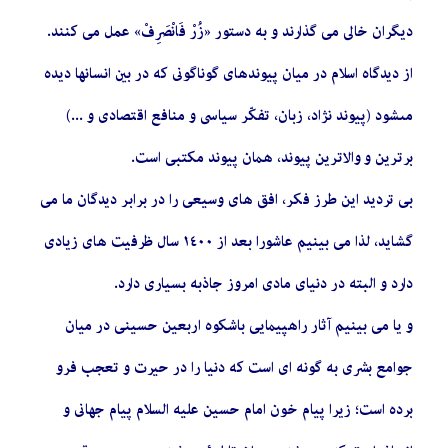
دیگران خالى می گذارند و به دستور «زُرْ فَانْصَرِفْ» عمل می کنند.
از ديدگاه اسلام در ميان پيوندهاى گوناگونى كه در بين انسانها ديده
مى‏شود (پيوند نژاد، زبان، تفكّر سياسى و منافع اقتصادى و ...)
برترين و والاترين پيوند، همان پيوند مكتبى است‏.
بی تردید اين طرز فكر، افق هاى وسيعى را در برابر ديدگان ما مى‏
گشايد، لذا می بینیم عاشورا بعد از ١٤٠٠ سال ظرفیت های زیادی
دارد و البته در دنیای مادی امروز جاذبه بسیاری دارد.
و یا می بینیم آثار راهپیمایی باشکوه اربعین حسینی در میان
جوامع بشری به گونه ای است که دنیا را در حیرت و تعجب فرو
برده است؛ زیرا پیام خون امام حسین علیه السلام پيام جهانى و