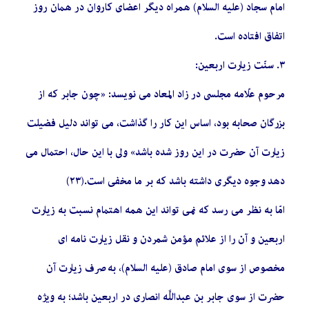
امام سجاد (علیه السلام) همراه دیگر اعضاى کاروان در همان روز
اتفاق افتاده است.
٣. سنّت زیارت اربعین‏:
مرحوم علّامه مجلسى در زاد المعاد مى‏ نویسد: «چون جابر که از
بزرگان صحابه بود، اساس این کار را گذاشت، مى‏ تواند دلیل فضیلت
زیارت آن حضرت در این روز شده باشد» ولى با این حال، احتمال مى‏
دهد وجوه دیگرى داشته باشد که بر ما مخفى است.(٢٣)
امّا به نظر مى‏ رسد که نمى‏ تواند این همه اهتمام نسبت به زیارت
اربعین و آن را از علائم مؤمن شمردن و نقل زیارت نامه‏ اى
مخصوص از سوى امام صادق (علیه السلام)، به صرف زیارت آن
حضرت از سوى جابر بن عبداللَّه انصارى در اربعین باشد؛ به ویژه