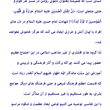
انسانى است که هميشه بعنوان تابلوئى روشن در مسير هر قوم و
ملتى متجلى است: «اِنَّ لِقَتْلِ الْحُسَیْنِ علیه السّلام حَرارَةً فى قُلُوبِ
الْمُؤمنینَ لا تَبْرُدُ اَبَداً؛[١] شهادت امام حسين عليه السلام در دل‏ هاى
افراد با ايمان آتش و حرارتى ايجاد مى‏ كند كه هرگز خاموش نخواهد
شد».
لذا گروه ها و اقشاری از غیر مذاهب اسلامی در این اجتماع عظیم
حضور پیدا می کنند چراکه برکات و آثار فرهنگى و تربیتى و
آموزشى این سنّت ماندگارِ ائمّه اطهار علیهم السلام آنقدر زیاد است
که قسمت اعظم فرهنگ‏ شیعى و حتی فرهنگ های دیگر جوامع
بشری، به طور مستقیم یا غیر مستقیم از آن متأثّر است.
با این تفاسیر توصیه می کنیم تمامی ابعاد عظمت و شکوه مراسم