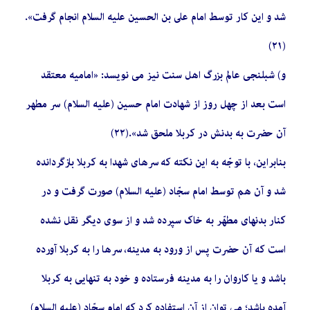
شد و این کار توسط امام على‏ بن‏ الحسین علیه السلام انجام گرفت».
(٢١)
و) شبلنجى عالم بزرگ اهل سنت نیز مى‏ نویسد: «امامیه معتقد
است بعد از چهل روز از شهادت امام حسین (علیه السلام) سر مطهر
آن حضرت به بدنش در کربلا ملحق شد».(٢٢)
بنابراین، با توجّه به این نکته که سرهاى شهدا به کربلا بازگردانده
شد و آن هم توسط امام سجّاد (علیه السلام) صورت گرفت و در
کنار بدن‏هاى مطهّر به خاک سپرده شد و از سوى دیگر نقل نشده
است که آن حضرت پس از ورود به مدینه، سرها را به کربلا آورده
باشد و یا کاروان را به مدینه فرستاده و خود به تنهایى به کربلا
آمده باشد؛ مى‏ توان از آن استفاده کرد که امام سجّاد (علیه السلام)