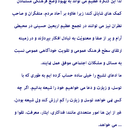
لذا این کنگره عظیم مى‏ تواند به بهبود وضع فرهنگى مسلمانان
کمک‏ هاى شایانى کند؛ زیرا علاوه بر آحاد مردم، متفکّران و صاحب‏
نظران نیز می توانند در تجمع عظیم اربعین حسینی در محیطى
آرام و پر از صفا و معنویّت‏ به تبادل افکار بپردازند و در زمینه
ارتقای سطح فرهنگ‏ عمومى‏ و تقویت خودآگاهی عمومی نسبت
به مسائل و مشکلات اجتماعی موفق عمل نمایند.
ما ادعاى تشيع را خيلى ساده حساب كرده ‏ايم به طورى كه با
توسل، و زيارت‏ و دعا مى‏ خواهيم خود را شيعه بدانيم. اگر چه
كسى نمى‏ خواهد توسل و زيارت را كم‏ ارزش كند ولى شيعه بودن،
غير از اين ها امور متعددى مانند: فداكارى، ايثار، معرفت، تقوا و
... مى ‏خواهد.