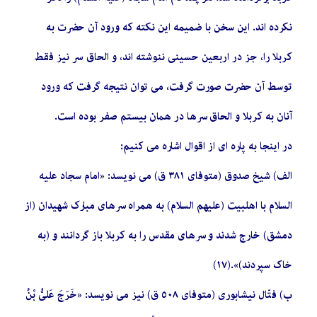
نکرده ‏اند. این سخن با ضمیمه این نکته که ورود آن حضرت به
کربلا را، جز در اربعین حسینى ننوشته ‏اند، و الحاق سر نیز فقط
توسط آن حضرت صورت گرفت، مى‏ توان نتیجه گرفت که ورود
آنان به کربلا و الحاق سرها در همان بیستم صفر بوده است.
در اینجا به پاره‏ اى از اقوال اشاره مى‏ کنیم:
الف) شیخ صدوق (متوفاى ٣٨١ ق) مى‏ نویسد: «امام سجاد علیه
السلام با اهل‏بیت (علیهم السلام) به همراه سرهاى مبارک شهیدان (از
دمشق) خارج شدند و سرهاى مقدس را به کربلا باز گردانند و (به
خاک سپردند)».(١٧)
ب) فتّال نیشابورى (متوفاى ٥٠٨ ق) نیز مى‏ نویسد: «خَرَجَ عَلیُّ بْنُ