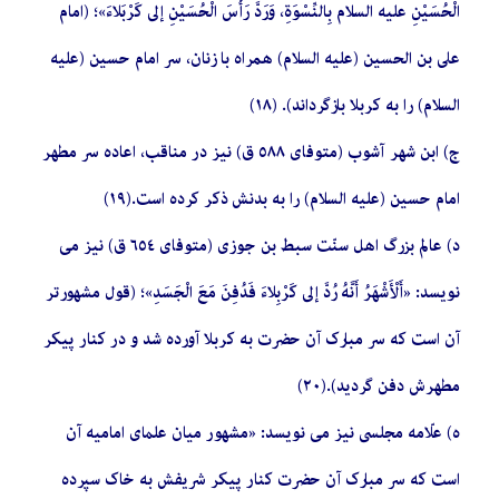
الْحُسَیْنِ علیه السلام بِالنِّسْوَةِ، وَرَدَّ رَأْسَ الْحُسَیْنِ إلى‏ کَرْبَلاءَ»؛ (امام
على بن الحسین (علیه السلام) همراه با زنان، سر امام حسین (علیه
السلام) را به کربلا بازگرداند). (١٨)
ج) ابن شهر آشوب (متوفاى ٥٨٨ ق) نیز در مناقب، اعاده سر مطهر
امام حسین (علیه السلام) را به بدنش ذکر کرده است.(١٩)
د) عالم بزرگ اهل سنّت سبط بن جوزى (متوفاى ٦٥٤ ق) نیز مى‏
نویسد: «أَلْأَشْهَرُ أَنَّهُ رُدَّ إلى‏ کَرْبِلاءَ فَدُفِنَ مَعَ الْجَسَدِ»؛ (قول مشهورتر
آن است که سر مبارک آن حضرت به کربلا آورده شد و در کنار پیکر
مطهرش دفن گردید).(٢٠)
ه) علّامه مجلسى نیز مى‏ نویسد: «مشهور میان علماى امامیه آن
است که سر مبارک آن حضرت کنار پیکر شریفش به خاک سپرده