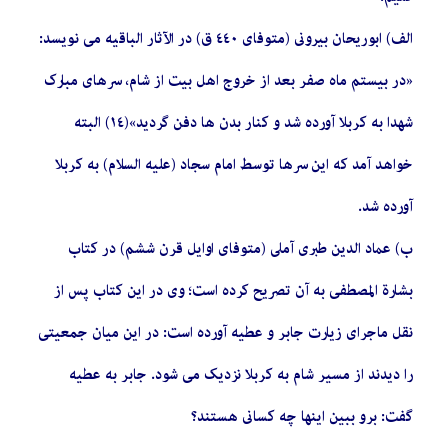
الف) ابوریحان بیرونى (متوفاى ٤٤٠ ق) در الآثار الباقیه مى‏ نویسد:
«در بیستم ماه صفر بعد از خروج اهل بیت از شام، سرهاى مبارک
شهدا به کربلا آورده شد و کنار بدن‏ ها دفن گردید»(١٤) البته
خواهد آمد که این سرها توسط امام سجاد (علیه السلام) به کربلا
آورده شد.
ب) عماد الدین طبرى آملى (متوفاى اوایل قرن ششم) در کتاب
بشارة المصطفى به آن تصریح کرده است؛ وى در این کتاب پس از
نقل ماجراى زیارت جابر و عطیه آورده است: در این میان جمعیتى
را دیدند از مسیر شام به کربلا نزدیک مى‏ شود. جابر به عطیه
گفت: برو ببین اینها چه کسانى هستند؟