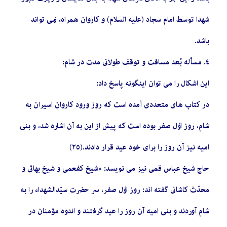
شهدا توسط امام سجاد (علیه السلام) و کاروان همراه، نمى‏ تواند
باشد.
٤. مسأله بُعد مسافت و توقف طولانى مدت در شام:
این اشکال را مى‏ توان این‏گونه پاسخ داد:
در کتاب‏ هاى متعددى آمده است که روز ورود کاروان اسیران به
شام، روز اوّل صفر بوده است که پیش از این به آن اشاره شد، و بنى
امیه نیز آن روز را براى خود عید قرار دادند.(٢٥)
حاج شیخ عباس قمى نیز مى‏ نویسد: «شیخ کفعمى و شیخ بهائى و
محدّث کاشانى گفته‏ اند: روز اوّل صفر، سر حضرت سیّدالشهداء را به
شام آوردند و بنى‏ امیه آن روز را عید گرفتند و اندوه مؤمنان در