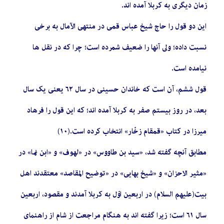
زمان دیگرى به کربلا آمده‏ اند.
این دو قول را حاج شیخ عباس قمى در منتهى الآمال به برخى
نسبت داده؛ ولى آنها را ضعیف شمرده است؛ چرا که در نقل‏ ها
نیامده است.
قول ششم، آن است که خاندان حسینى در سال ٦٢ یعنى یک سال
بعد، در روز بیستم صفر به کربلا آمده ‏اند؛ که این قول را فرهاد
میرزا در کتاب «قمقام زخّار» انتخاب کرده است.(١٠)
مطابق آنچه گفته شد، «سید بن طاووس» در «لهوف» و «ابن نما» در
«مثیر الاحزان» و «شیخ بهایى» در «توضیح المقاصد» معتقدند اهل‏
بیت(علیهم السلام) در اربعین اوّل به کربلا آمدند و مقصود، اربعین
سال ٦١ است؛ زیرا گفته ‏اند به هنگام مراجعت از شام از راهنماى