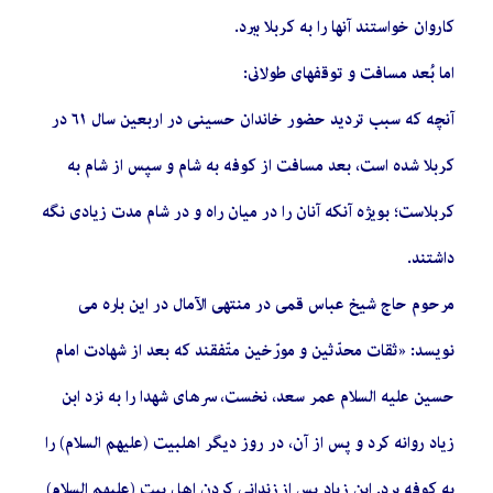
کاروان خواستند آنها را به کربلا ببرد.
اما بُعد مسافت و توقف‏هاى طولانى‏:
آنچه که سبب تردید حضور خاندان حسینى در اربعین سال ٦١ در
کربلا شده‏ است، بعد مسافت از کوفه به شام و سپس از شام به
کربلاست؛ بویژه آنکه آنان را در میان راه و در شام مدت زیادى نگه
داشتند.
مرحوم حاج شیخ عباس قمى در منتهى الآمال در این باره مى‏
نویسد: «ثقات محدّثین و مورّخین متّفقند که بعد از شهادت امام
حسین علیه السلام عمر سعد، نخست، سرهاى شهدا را به نزد ابن
زیاد روانه کرد و پس از آن، در روز دیگر اهل‏بیت (علیهم السلام) را
به کوفه برد. ابن زیاد پس از زندانی کردن اهل بیت (علیهم السلام)