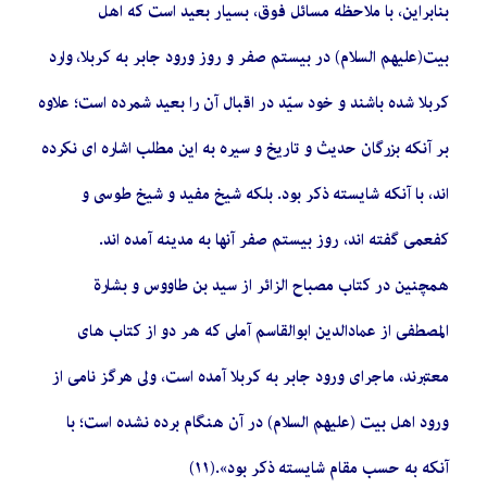
بنابراین، با ملاحظه مسائل فوق، بسیار بعید است که اهل
بیت(علیهم السلام) در بیستم صفر و روز ورود جابر به کربلا، وارد
کربلا شده باشند و خود سیّد در اقبال آن را بعید شمرده است؛ علاوه
بر آنکه بزرگان حدیث و تاریخ و سیره به این مطلب اشاره ‏اى نکرده
‏اند، با آنکه شایسته ذکر بود. بلکه شیخ مفید و شیخ طوسى و
کفعمى گفته ‏اند، روز بیستم صفر آنها به مدینه آمده ‏اند.
همچنین در کتاب مصباح الزائر از سید بن طاووس و بشارة
المصطفى از عمادالدین ابوالقاسم آملى که هر دو از کتاب‏ هاى
معتبرند، ماجراى ورود جابر به کربلا آمده است، ولى هرگز نامى از
ورود اهل بیت (علیهم السلام) در آن هنگام برده نشده است؛ با
آنکه به حسب مقام شایسته ذکر بود».(١١)