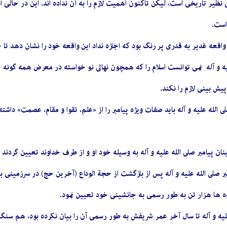
ظیر تاریخی است، لیکن تاکنون اهمیت لازم را به آن نداده اند. این در حالی اس
است.
واقعه غدیر به قدری پر رنگ بود که اجازه نداد این واقعه خود را نشان دهد تا
یه و آله نمى ‏توانست اسلام را که همچون نهالى نو خواسته در معرض همه گونه 
پیش بینى لازم را نکند.
ى الله علیه و آله باید صفات ویژه پیامبر را از «علم، تقوا و مقام، عصمت» دا
ن پیامبر صلى الله علیه و آله به وسیله خود او و از طرف خداوند تعیین گردند 
ر صلى الله علیه و آله پس از بازگشت از حجة الوداع (آخرین حج) در سرزمینى به 
 ده ‏ها هزار تن به طور رسمى به جانشینى خود تعیین نمود.
لیه و آله تا سال آخر عمر شریفش به طور رسمى آن را بیان نکرده بود، هم سنگ و