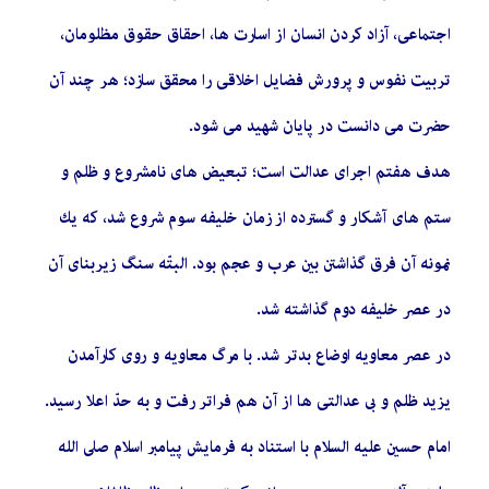
اجتماعى، آزاد كردن انسان از اسارت ها، احقاق حقوق مظلومان،
تربيت نفوس و پرورش فضايل اخلاقى را محقق سازد؛ هر چند آن
حضرت مى ‏دانست در پايان شهيد مى ‏شود.
هدف هفتم اجرای عدالت است؛ تبعيض ‏هاى نامشروع و ظلم و
ستم ‏هاى آشكار و گسترده از زمان خليفه سوم شروع شد، كه يك
نمونه آن فرق گذاشتن بين عرب و عجم بود. البتّه سنگ زيربناى آن
در عصر خليفه دوم گذاشته شد.
در عصر معاويه اوضاع بدتر شد. با مرگ معاويه و روى كارآمدن
يزيد ظلم و بى ‏عدالتى ‏ها از آن هم فراتر رفت و به حدّ اعلا رسيد.
امام حسين عليه السلام با استناد به فرمايش پيامبر اسلام صلى الله