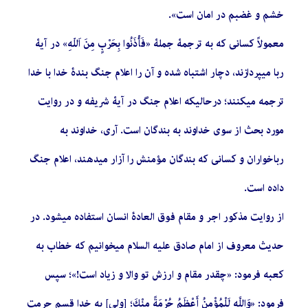
خشم و غضبم در امان است».
معمولاً كسانی كه به ترجمۀ جملۀ «فَأْذَنُوا بِحَرْبٍ مِنَ اَللّهِ» در آیۀ
ربا میپردازند، دچار اشتباه شده و آن را اعلام جنگ بندۀ خدا با خدا
ترجمه میكنند؛ درحالیكه اعلام جنگ در آیۀ شریفه و در روایت
مورد بحث از سوی خداوند به بندگان است. آری، خداوند به
رباخواران و كسانی كه بندگان مؤمنش را آزار میدهند، اعلام جنگ
داده است.
از روایت مذكور اجر و مقام فوق العادۀ انسان استفاده میشود. در
حدیث معروف از امام صادق علیه السلام میخوانیم كه خطاب به
كعبه فرمود: «چقدر مقام و ارزش تو والا و زیاد است!»؛ سپس
فرمود: «وَاللَّهِ لَلْمُؤْمِنُ أَعْظَمُ حُرْمَةً مِنْكَ؛ [ولی] به خدا قسم حرمت