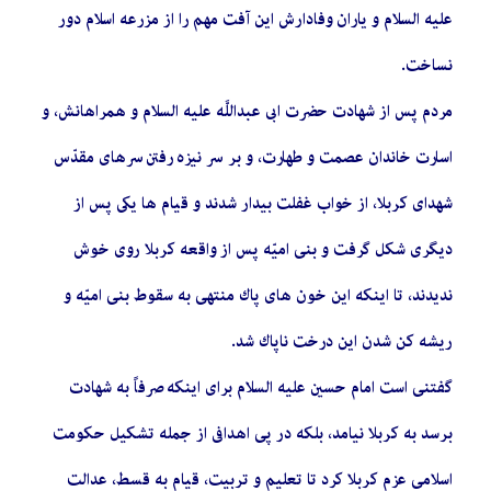
عليه السلام و ياران وفادارش اين آفت مهم را از مزرعه اسلام دور
نساخت.
مردم پس از شهادت حضرت ابى‏ عبداللَّه عليه السلام و همراهانش، و
اسارت خاندان عصمت و طهارت، و بر سر نيزه رفتن سرهاى مقدّس
شهداى كربلا، از خواب غفلت بيدار شدند و قيام‏ ها يكى پس از
ديگرى شكل گرفت و بنى‏ اميّه پس از واقعه كربلا روى خوش
نديدند، تا اينكه اين خون‏ هاى پاك منتهى به سقوط بنى‏ اميّه و
ريشه‏ كن شدن اين درخت ناپاك شد.
گفتنی است امام حسين عليه السلام براى اينكه صرفاً به شهادت
برسد به كربلا نيامد، بلكه در پى اهدافى از جمله تشكيل حكومت
اسلامى عزم كربلا كرد تا تعليم و تربيت، قيام به قسط، عدالت