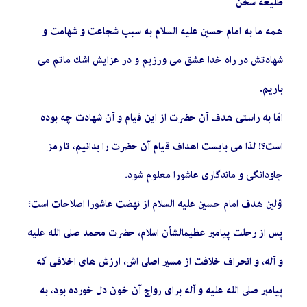
طلیعه سخن
همه ما به امام حسين عليه السلام به سبب شجاعت و شهامت و
شهادتش در راه خدا عشق مى ‏ورزيم و در عزايش اشك ماتم مى
‏باريم.
امّا به راستی هدف آن حضرت از اين قيام و آن شهادت چه بوده
است؟! لذا مى ‏بايست اهداف قيام آن حضرت را بدانيم، تا رمز
جاودانگى و ماندگارى عاشورا معلوم شود.
اوّلين هدف امام حسين عليه السلام از نهضت عاشورا اصلاحات است؛
پس از رحلت پيامبر عظيم‏الشأن اسلام، حضرت محمد صلى الله عليه
و آله، و انحراف خلافت از مسير اصلى اش، ارزش ‏هاى اخلاقى كه
پيامبر صلى الله عليه و آله براى رواج آن خون دل خورده بود، به