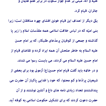
عليه و آله، مبنى بر عدم جواز سكوت در برابر ظلم ظالمان و
جائران، قيام کرد.
يكى ديگر از اهداف اين قيام خونين افشاى چهره منافقان‏ است؛ زیرا
بنى‏ اميّه که در لباس خلافت اسلامى همه مقدّسات اسلام را زير پا
گذاشته و جمعى از كوفيان پرمدّعاى طلبكار، كه بر امام حسن
عليه السلام به خاطر صلحش آن همه ايراد كرده و تقاضاى قيام از
امام حسين عليه السلام مى ‏كردند، مى ‏بايست رسوا مى ‏شدند.
و در خاتمه باید گفت قيام امام حسين(ع) آزمونى بود برای بعضى از
شيعيان پرادّعا و كم ‏محتوا، كه خود را فدايى پاکباز آن حضرت مى
‏پنداشتندو تعداد زيادى نامه‏ هاى داغ و آتشين نوشتند و از آن
حضرت دعوت كردند كه براى تشكيل حكومت اسلامى به كوفه آيد.