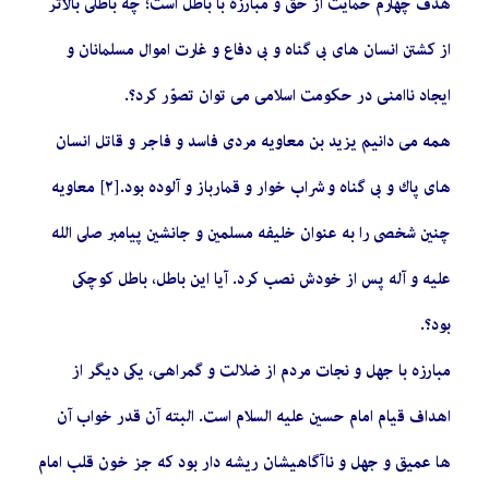
هدف چهارم حمايت از حق و مبارزه با باطل‏ است؛ چه باطلى بالاتر
از كشتن انسان‏ هاى بى گناه و بى ‏دفاع و غارت اموال مسلمانان و
ايجاد ناامنى در حكومت اسلامى مى ‏توان تصوّر كرد؟.
همه مى ‏دانيم يزيد بن معاويه مردى فاسد و فاجر و قاتل انسان
‏هاى پاك و بى ‏گناه و شراب خوار و قمارباز و آلوده بود.[٢] معاويه
چنين شخصى را به عنوان خليفه مسلمين و جانشين پيامبر صلى الله
عليه و آله پس از خودش نصب كرد. آيا اين باطل، باطل كوچكى
بود؟.
مبارزه با جهل و نجات مردم از ضلالت و گمراهى، يكى ديگر از
اهداف قيام امام حسين عليه السلام است. البته آن قدر خواب آن
ها عميق و جهل و ناآگاهيشان ريشه‏ دار بود كه جز خون قلب امام