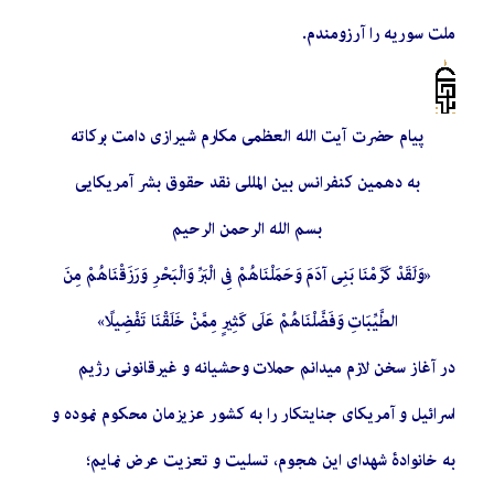
ملت سوریه را آرزومندم.
پیام حضرت آیت الله العظمی مکارم شیرازی دامت برکاته
به دهمین کنفرانس بین المللی نقد حقوق بشر آمریکایی
بسم الله الرحمن الرحيم
«وَلَقَدْ كَرَّمْنَا بَنِي آدَمَ وَحَمَلْنَاهُمْ فِي الْبَرِّ وَالْبَحْرِ وَرَزَقْنَاهُمْ مِنَ
الطَّيِّبَاتِ وَفَضَّلْنَاهُمْ عَلَى كَثِيرٍ مِمَّنْ خَلَقْنَا تَفْضِيلًا»
در آغاز سخن لازم میدانم حملات وحشیانه و غیرقانونی رژیم
اسرائیل و آمریکای جنایتکار را به کشور عزیزمان محکوم نموده و
به خانوادۀ شهدای این هجوم، تسلیت و تعزیت عرض نمایم؛