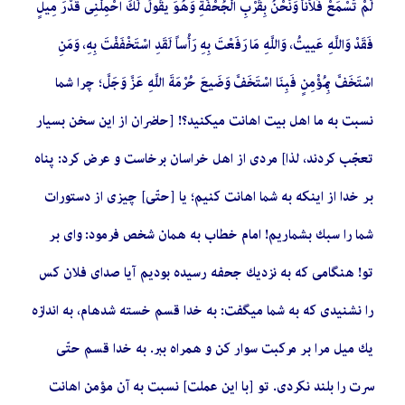
لَمْ تَسْمَعْ فُلاَناً وَنَحْنُ بِقُرْبِ الْجُحْفَةِ وَهُوَ یقُولُ لَكَ احْمِلْنِی قَدْرَ مِیلٍ
فَقَدْ وَاللَّهِ عَییتُ، وَاللَّهِ مَا رَفَعْتَ بِهِ رَأْساً لَقَدِ اسْتَخْفَفْتَ بِهِ، وَمَنِ
اسْتَخَفَّ بِمُؤْمِنٍ فَبِنَا اسْتَخَفَّ وَضَیعَ حُرْمَةَ اللَّهِ عَزَّ وَجَلَّ؛ چرا شما
نسبت به ما اهل بیت اهانت میكنید؟! [حاضران از این سخن بسیار
تعجّب كردند، لذا] مردی از اهل خراسان برخاست و عرض كرد: پناه
بر خدا از اینكه به شما اهانت كنیم؛ یا [حتّی] چیزی از دستورات
شما را سبك بشماریم! امام خطاب به همان شخص فرمود: وای بر
تو! هنگامی كه به نزدیك جحفه رسیده بودیم آیا صدای فلان كس
را نشنیدی كه به شما میگفت: به خدا قسم خسته شدهام، به اندازه
یك میل مرا بر مركبت سوار كن و همراه ببر. به خدا قسم حتّی
سرت را بلند نكردی. تو [با این عملت] نسبت به آن مؤمن اهانت