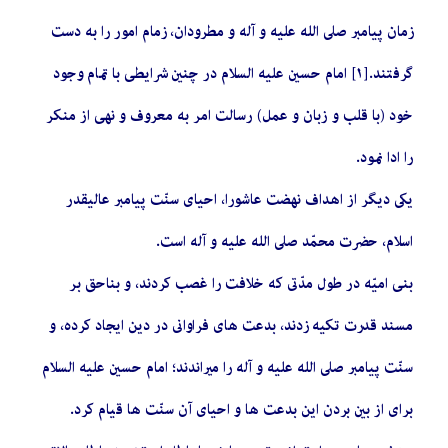
زمان پيامبر صلى الله عليه و آله و مطرودان، زمام امور را به دست
گرفتند.[١] امام حسين عليه السلام در چنين شرايطى با تمام وجود
خود (با قلب و زبان و عمل) رسالت امر به معروف و نهى از منكر
را ادا نمود.
يكى ديگر از اهداف نهضت عاشورا، احياى سنّت پيامبر عاليقدر
اسلام، حضرت محمّد صلى الله عليه و آله است.
بنى‏ اميّه در طول مدّتى كه خلافت را غصب كردند، و بناحق بر
مسند قدرت تكيه زدند، بدعت ‏هاى فراوانى در دين ايجاد كرده، و
سنّت پيامبر صلى الله عليه و آله را ميراندند؛ امام حسين عليه السلام
براى از بين بردن اين بدعت ها و احياى آن سنّت ‏ها قيام كرد.