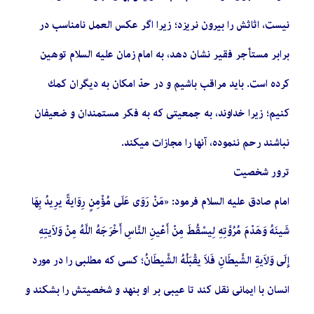
نیست، اثاثش را بیرون نریزد؛ زیرا اگر عكس العمل نامناسب در
برابر مستأجر فقیر نشان دهد، به امام زمان علیه السلام توهین
كرده است. باید مراقب باشیم و در حدّ امكان به دیگران كمك
كنیم؛ زیرا خداوند، به جمعیتی كه به فكر مستمندان و ضعیفان
نباشند رحم ننموده، آنها را مجازات میكند.
ترور شخصیت
امام صادق علیه السلام فرمود: «مَنْ رَوَی عَلَی مُؤْمِنٍ رِوَایةً یرِیدُ بِهَا
شَینَهُ وَهَدْمَ مُرُوَّتِهِ لِیسْقُطَ مِنْ أَعْینِ النَّاسِ أَخْرَجَهُ اللَّهُ مِنْ وَلاَیتِهِ
إِلَی وَلاَیةِ الشَّیطَانِ فَلاَ یقْبَلُهُ الشَّیطَانُ؛ كسی كه مطلبی را در مورد
انسان با ایمانی نقل كند تا عیبی بر او بنهد و شخصیتش را بشكند و