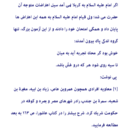
اگر امام عليه السلام به كربلا نمى ‏آمد سيل اعتراضات متوجه آن
حضرت‏ مى ‏شد؛ ولى قيام امام عليه السلام به همه اين اعتراض ها
پايان داد و همگى امتحان خود را دادند و از اين آزمون بزرگ، تنها
گروه اندكى پاك بيرون آمدند:
خوش بود گر محك تجربه آيد به ميان‏
تا سيه روى شود هر كه درو غشّ باشد.
پی نوشت:
[١] معاويه افرادى همچون عمروبن عاص، زياد بن ابيه، مغيرة بن
شعبه، سمرة بن جندب رادر شهرهاى مصر و بصره و كوفه در
حكومت شريك كرد. شرح بيشتر را در كتاب عاشورا، ص ١٦٣ به بعد
مطالعه فرماييد.