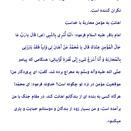
نگران كننده است.
اهانت به مؤمن محاربۀ با خداست
امام باقر علیه السلام فرمود: «لَمَّا أُسْرِی بِالنَّبِی (ص) قَالَ یا رَبِّ مَا
حَالُ الْمُؤْمِنِ عِنْدَكَ قَالَ یا مُحَمَّدُ مَنْ أَهَانَ لِی وَلِیاً فَقَدْ بَارَزَنِی
بِالْمُحَارَبَةِ وَ أَنَا أَسْرَعُ شَیءٍ إِلَی نُصْرَةِ أَوْلِیائِی؛ هنگامی كه پیامبر
صلّی الله علیه وآله وسلّم به معراج برده شد، گفت: ای پروردگار من!
موقعیت مؤمن در نزد تو چگونه است؟ خداوند فرمود: ای محمّد!
هرگاه كسی به بنده ای از بندگانم اهانت كند، در مقام جنگ با من
برآمده است، و من بسیار زود از بندگان و دوستانم حمایت و یاری
میكنم».