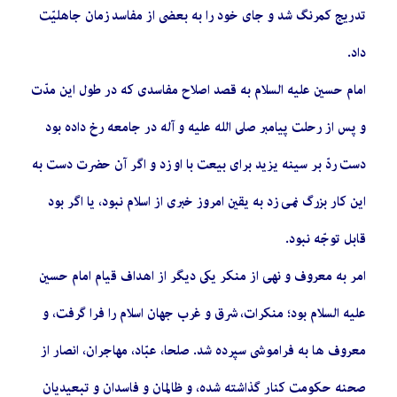
تدريج كمرنگ شد و جاى خود را به بعضى از مفاسد زمان جاهليّت
داد.
امام حسين عليه السلام به قصد اصلاح مفاسدى كه در طول اين مدّت
و پس از رحلت پيامبر صلى الله عليه و آله در جامعه رخ داده بود
دست ردّ بر سينه يزيد براى بيعت با او زد و اگر آن حضرت دست به
اين كار بزرگ نمى ‏زد به يقين امروز خبرى از اسلام نبود، يا اگر بود
قابل توجّه نبود.
امر به معروف و نهى از منكر يكى ديگر از اهداف قيام امام حسين
عليه السلام بود؛ منكرات، شرق و غرب جهان اسلام را فرا گرفت، و
معروف ‏ها به فراموشى سپرده شد. صلحا، عبّاد، مهاجران، انصار از
صحنه حكومت كنار گذاشته شده، و ظالمان و فاسدان و تبعيديان