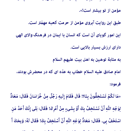
مؤمن از تو بیشتر است!».
طبق این روایت آبروی مؤمن از حرمت كعبه مهمّتر است.
این امور گویای آن است كه انسان با ایمان در فرهنگ والای الهی
دارای ارزش بسیار بالایی است.
به مثابۀ توهین به اهل بیت علیهم السلام
امام صادق علیه السلام خطاب به عدّه ای كه در محضرش بودند،
فرمود:
«مَا لَكُمْ تَسْتَخِفُّونَ بِنَا؟! قَالَ فَقَامَ إِلَیهِ رَجُلٌ مِنْ خُرَاسَانَ فَقَالَ: مَعَاذٌ
لِوَجْهِ اللَّهِ أَنْ نَسْتَخِفَّ بِكَ أَوْ بِشَیءٍ مِنْ أَمْرِكَ! فَقَالَ: بَلَی إِنَّكَ أَحَدُ مَنِ
اسْتَخَفَّ بِی. فَقَالَ: مَعَاذٌ لِوَجْهِ اللَّهِ أَنْ أَسْتَخِفَّ بِكَ! فَقَالَ لَهُ: وَیحَكَ أَ