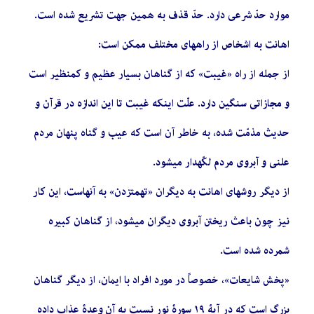
موارد حدّ شرعی دارد. حدّ قذف به همین جهت تشریع شده است.
اهانت به اشخاص از راههای مختلف ممكن است:
از جمله از راه «غیبت» که از گناهان بسیار عظیم و كمنظیر است
و مجازاتی سنگین دارد. علّت اینكه غیبت تا این اندازه در قرآن و
حدیث مذمّت شده، به خاطر آن است كه عیب و گناه پنهان مردم
علنی و آبروی مردم لكّهدار میشود.
از دیگر روشهای اهانت به دیگران «تهمتزدن» به آنهاست، این كار
نیز چون باعث ریختن آبروی دیگران میشود، از گناهان كبیره
شمرده شده است.
«پخش شایعات»، خصوصاً در مورد افراد با ایمان، از دیگر گناهان
بزرگ است كه در آیۀ ١٩ سورۀ نور نسبت به آن وعدۀ عذاب داده