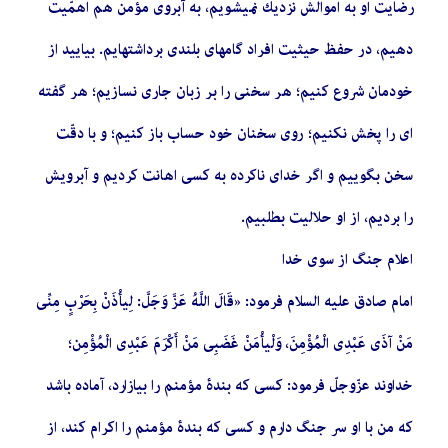
رضایت او به اموالش نزدیك نمیشویم، به آبروی مؤمن هم اهمّیت
دهیم، در حفظ حیثیت افراد گامهای بلندی برداشتهایم. بیایید از
خودمان شروع كنیم؛ هر سخنی را بر زبان جاری نسازیم؛ هر گفته
ای را پخش نكنیم؛ روی سخنان خود حساب باز كنیم؛ و با دقّت
سخن بگوییم و اگر خدای ناكرده به كسی اهانت كردیم و آبرویش
را بردیم، از او حلالیت بطلبیم.
اعلام جنگ از سوی خدا
امام صادق علیه السلام فرمود: «قَالَ اللَّهُ عَزَّ وَجَلَّ: لِیأْذَنْ بِحَرْبٍ مِنِّی
مَنْ آذَی عَبْدِی الْمُؤْمِنَ، وَلْیأْمَنْ غَضَبِی مَنْ أَكْرَمَ عَبْدِی الْمُؤْمِن؛
خداوند عزّوجلّ فرمود: كسی كه بندۀ مؤمنم را بیازارد، آماده باشد
كه من با او سر جنگ دارم و كسی كه بندۀ مؤمنم را اكرام كند، از