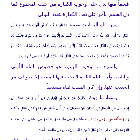
قسماً منها يدل على وجوب الكفارة من حيث المجموع كما
دل القسم الآخر على تعدد الكفارة بتعدد الليالي.
ومن تلك الروايات
صحيحة
صَفْوَانَ وَ فَضَالَةَ بْنِ أَيُّوبَ عَنْ مُعَاوِيَةَ بْنِ
عَمَّارٍ عَنْ أَبِي عَبْدِ اللَّهِ ع قَالَ
لَا تَبِتْ لَيَالِيَ التَّشْرِيقِ إِلَّا بِمِنًى فَإِنْ بِتَّ فِي غَيْرِهَا فَعَلَيْكَ دَمٌ
فَإِنْ خَرَجْتَ أَوَّلَ اللَّيْلِ فَلَا يَنْتَصِفُ اللَّيْلُ إِلَّا وَ أَنْتَ فِي مِنًى إِلَّا أَنْ يَكُونَ شَغَلَكَ نُسُكُكَ أَوْ
قَدْ خَرَجْتَ مِنْ مَكَّةَ وَ إِنْ خَرَجْتَ بَعْدَ نِصْفِ اللَّيْلِ فَلَا يَضُرُّكَ أَنْ تُصْبِحَ فِي غَيْرِهَا
[2]
والمراد من وجوب البيتوتة هو خصوص الليلة الأولى
والثانية، وأما الليلة الثالثة لا يجب فيها المبيت إلا لطوائف مر
الحديث عنها. وإن كان المبيت فياه مستحباً.
ومنها: ما
رَوَاهُ
الْكُلَيْنِيُّ عَنْ عَلِيِّ بْنِ إِبْرَاهِيمَ عَنْ أَبِيهِ وَ عَنْ مُحَمَّدِ بْنِ
إِسْمَاعِيلَ عَنِ الْفَضْلِ بْنِ شَاذَانَ عَنْ صَفْوَانَ وَ ابْنِ أَبِي عُمَيْرٍ عَنْ مُعَاوِيَةَ بْنِ عَمَّارٍ مِثْلَهُ وَ
زَادَ
وَ سَأَلْتُهُ عَنِ الرَّجُلِ زَارَ عِشَاءً
فَلَمْ يَزَلْ فِي طَوَافِهِ وَ دُعَائِهِ وَ فِي السَّعْيِ بَيْنَ الصَّفَا وَ
[3]
الْمَرْوَةِ حَتَّى يَطْلُعَ الْفَجْرُ قَالَ لَيْسَ عَلَيْهِ شَيْ‏ءٌ كَانَ فِي طَاعَةِ اللَّهِ