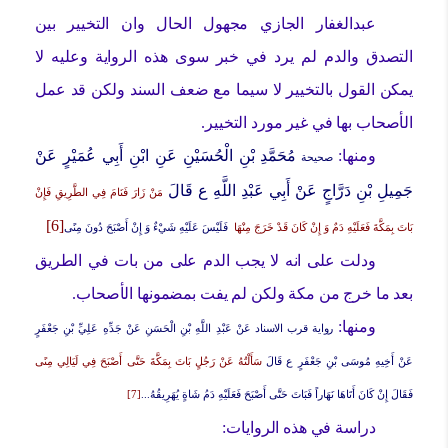
عبدالغفار الجازي مجهول الحال وان التخيير بين
التصدق والدم لم يرد في خبر سوى هذه الرواية وعليه لا
يمكن القول بالتخيير لا سيما مع ضعف السند ولكن قد عمل
الأصحاب بها في غير مورد التخيير.
ومنها:
مُحَمَّدِ بْنِ الْحُسَيْنِ عَنِ ابْنِ أَبِي عُمَيْرٍ عَنْ
صحيحة
جَمِيلِ بْنِ دَرَّاجٍ عَنْ أَبِي عَبْدِ اللَّهِ ع قَالَ
مَنْ زَارَ فَنَامَ فِي الطَّرِيقِ فَإِنْ
[6]
بَاتَ بِمَكَّةَ فَعَلَيْهِ دَمٌ وَ إِنْ كَانَ قَدْ خَرَجَ مِنْهَا
فَلَيْسَ عَلَيْهِ شَيْ‏ءٌ وَ إِنْ أَصْبَحَ دُونَ مِنًى
ودلت على انه لا يجب الدم على من بات في الطريق
بعد ما خرج من مكة ولكن لم يفت بمضمونها الأصحاب.
ومنها:
رواية قرب الاسناد
عَنْ عَبْدِ اللَّهِ بْنِ الْحَسَنِ عَنْ جَدِّهِ عَلِيِّ بْنِ جَعْفَرٍ
عَنْ أَخِيهِ مُوسَى بْنِ جَعْفَرٍ ع قَالَ
سَأَلْتُهُ عَنْ رَجُلٍ بَاتَ بِمَكَّةَ حَتَّى أَصْبَحَ فِي لَيَالِي مِنًى
فَقَالَ إِنْ كَانَ أَتَاهَا نَهَاراً فَبَاتَ حَتَّى أَصْبَحَ فَعَلَيْهِ دَمُ شَاةٍ يُهَرِيقُهُ...
[7]
دراسة في هذه الروايات: