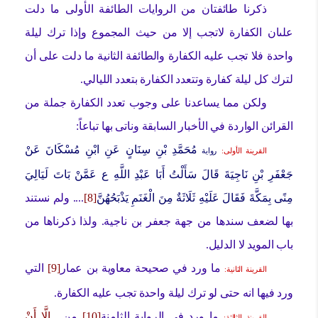
ذكرنا طائفتان من الروايات الطائفة الأولى ما دلت
علىان الكفارة لاتجب إلا من حيث المجموع وإذا ترك ليلة
واحدة فلا تجب عليه الكفارة والطائفة الثانية ما دلت على أن
لترك كل ليلة كفارة وتتعدد الكفارة بتعدد الليالي.
ولكن مما يساعدنا على وجوب تعدد الكفارة جملة من
القرائن الواردة في الأخبار السابقة وناتى بها تباعاً:
مُحَمَّدِ بْنِ سِنَانٍ عَنِ ابْنِ مُسْكَانَ عَنْ
القرينة الأولى:
رواية
جَعْفَرِ بْنِ نَاجِيَةَ قَالَ سَأَلْتُ أَبَا عَبْدِ اللَّهِ ع عَمَّنْ بَاتَ لَيَالِيَ
مِنًى بِمَكَّةَ فَقَالَ عَلَيْهِ ثَلَاثَةٌ مِنَ الْغَنَمِ يَذْبَحُهُنَّ
[8]
.... ولم نستند
بها لضعف سندها من جهة جعفر بن ناجية. ولذا ذكرناها من
باب المويد لا الدليل.
ما ورد في صحيحة معاوية بن عمار
[9]
التي
القرينة الثانية:
ورد فيها انه حتى لو ترك ليلة واحدة تجب عليه الكفارة.
ما ورد في الرواية الثامنة
[10]
من...
إِلَّا أَنْ
القرينة الثالثة: