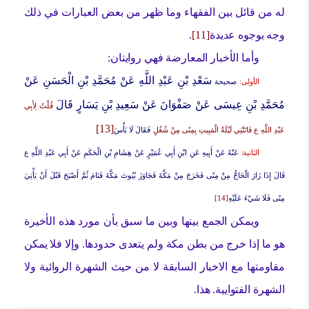
له من قائل بين الفقهاء وما ظهر من بعض العبارات في ذلك
وجه بوجوه عديدة
[11]
.
وأما الأخبار المعارضة فهي روايتان:
سَعْدِ بْنِ عَبْدِ اللَّهِ عَنْ مُحَمَّدِ بْنِ الْحَسَنِ عَنْ
الأولى:
صحيحة
مُحَمَّدِ بْنِ عِيسَى عَنْ صَفْوَانَ عَنْ سَعِيدِ بْنِ يَسَارٍ قَالَ
قُلْتُ لِأَبِي
[13]
عَبْدِ اللَّهِ ع فَاتَتْنِي لَيْلَةُ الْمَبِيتِ بِمِنًى مِنْ شُغُلٍ
فَقَالَ لَا بَأْسَ
الثانية:
عَنْهُ عَنْ أَبِيهِ عَنِ ابْنِ أَبِي عُمَيْرٍ عَنْ هِشَامِ بْنِ الْحَكَمِ عَنْ أَبِي عَبْدِ اللَّهِ ع
قَالَ
إِذَا زَارَ الْحَاجُّ مِنْ مِنًى فَخَرَجَ مِنْ مَكَّةَ فَجَاوَزَ بُيُوتَ مَكَّةَ فَنَامَ ثُمَّ أَصْبَحَ قَبْلَ أَنْ يَأْتِيَ
مِنًى فَلَا شَيْ‏ءَ عَلَيْهِ
[14]
ويمكن الجمع بينها وبين ما سبق بأن مورد هذه الأخيرة
هو ما إذا خرج من بطن مكة ولم يتعدى حدودها. وإلا فلا يمكن
مقاومتها مع الاخبار السابقة لا من حيث الشهرة الروائية ولا
الشهرة الفتوايية. هذا.