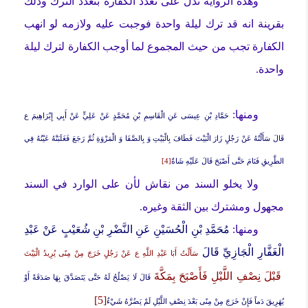
وهذه الرواية تدل على تعدد الكفارة بتعدد الترك وذلك
بقرينة انه قد ترك ليلة واحدة فوجبت عليه ولازمه لو انهب
الكفارة تجب من حيث المجموع لما أوجب الكفارة لترك ليلة
واحدة.
ومنها:
حَمَّادِ بْنِ عِيسَى عَنِ الْقَاسِمِ بْنِ مُحَمَّدٍ عَنْ عَلِيٍّ عَنْ أَبِي إِبْرَاهِيمَ ع
قَالَ
سَأَلْتُهُ عَنْ رَجُلٍ زَارَ الْبَيْتَ فَطَافَ‏ بِالْبَيْتِ وَ بِالصَّفَا وَ الْمَرْوَةِ ثُمَّ رَجَعَ فَغَلَبَتْهُ عَيْنُهُ فِي
الطَّرِيقِ فَنَامَ حَتَّى أَصْبَحَ قَالَ عَلَيْهِ شَاةٌ
[4]
ولا يخلو السند من نقاش لأن على الوارد في السند
مجهول ومشترك بين الثقة وغيره.
ومنها:
مُحَمَّدِ بْنِ الْحُسَيْنِ عَنِ النَّضْرِ بْنِ شُعَيْبٍ عَنْ عَبْدِ
الْغَفَّارِ الْجَازِيِّ قَالَ
سَأَلْتُ أَبَا عَبْدِ اللَّهِ ع عَنْ رَجُلٍ خَرَجَ مِنْ مِنًى يُرِيدُ الْبَيْتَ
قَبْلَ نِصْفِ اللَّيْلِ فَأَصْبَحَ بِمَكَّةَ
قَالَ لَا يَصْلُحُ لَهُ حَتَّى يَتَصَدَّقَ بِهَا صَدَقَةً أَوْ
[5]
يُهَرِيقَ دَماً فَإِنْ خَرَجَ مِنْ مِنًى بَعْدَ نِصْفِ اللَّيْلِ لَمْ يَضُرَّهُ شَيْ‏ءٌ