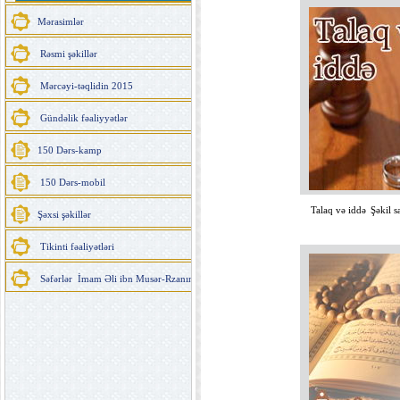
Şəkil sayı 667
Mərasimlər
Rəsmi şəkillər
Mərcəyi-təqlidin 2015
Gündəlik fəaliyyətlər
150 Dərs-kamp
150 Dərs-mobil
Talaq və iddə
Şəkil s
Şəxsi şəkillər
Tikinti fəaliyətləri
Səfərlər İmam Əli ibn Musər-Rzanın (ə) hərəmində toz alma mərasimi - Məşhəd 2016. 