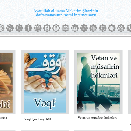
ərinə
Vətən və müsafirin hökmləri
S
Vəqf
Şəkil sayı 681
nö
Şəkil sayı 737