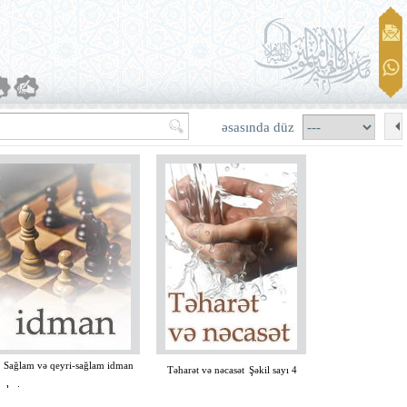
əsasında düz
ağlam və qeyri-sağlam idman
Təharət və nəcasət
Şəkil sayı 4
vləri