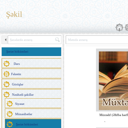
Şəkil
Şəriət hökümləri
Dərs
Fələstin
Görüşlər
Nəsihətli şəkillər
Siyasət
Münasibətlər
Müxtəlif (Əlifba hərfl
əsasən)
Şəriət hökümləri