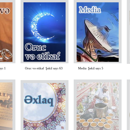
Ş
İ
ayı 1
Oruc və etikaf
Şəkil sayı 63
Media
Şəkil sayı 5
İmam Əli ibn Musər-Rzanın (əleyhis-salam) hərəmini ziyarət - Məşhəd 2016. Hәzrәt Ayәtullah