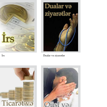
əkil sayı 675
rs
Dualar və ziyarətlər
 Mәkarim Şirazinin İmam Әli ibn Musәr-Rzanın (әleyhis-sәlam) hәrәmində camaat namazı - Mәş