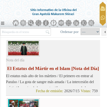
Ordenar por
Nota del día
El Estatus del Mártir en el Islam
[Nota del Día]
El estatus más alto de los mártires / El primero en entrar al
Paraíso / La gota de sangre más amada / La intercesión del
mártir / La mejor de las muertes / La recompensa de los
Fecha de emisión:
2026/7/15
Vistas:
759
mártires: Perdón y misericordia