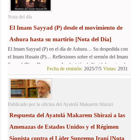
Nota del día
El Imam Sayyad (P) desde el movimiento de
Ashura hasta su martirio
[Nota del Día]
El Imam Sayyad (P) en el día de Ashura… Su despedida con
el Imam Husain (P)… Reflexiones sobre el sermón del Imam
Sayyad (P) en Damasco… La decisión de Yazid de matar al
Fecha de emisión:
2025/7/5
Vistas:
2931
Imam Sayyad (P)
Publicado por la oficina del Ayatolá Makarem Shirazi
Respuesta del Ayatolá Makarem Shirazi a las
Amenazas de Estados Unidos y el Régimen
Sionista contra el Líder Supremo Iraní
[Nota