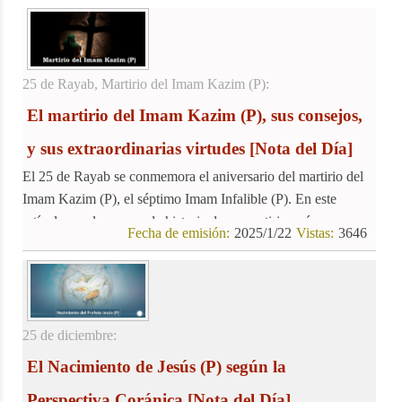
otorgando a las mujeres derechos individuales, sociales y
humanos que antes les eran negados. Las enseñanzas
islámicas, reflejadas en el Corán, promovieron un trato más
justo y respetuoso hacia las mujeres.
25 de Rayab, Martirio del Imam Kazim (P):
El martirio del Imam Kazim (P), sus consejos,
y sus extraordinarias virtudes
[Nota del Día]
El 25 de Rayab se conmemora el aniversario del martirio del
Imam Kazim (P), el séptimo Imam Infalible (P). En este
artículo, exploraremos la historia de su martirio, así como
Fecha de emisión:
2025/1/22
Vistas:
3646
algunos de sus valiosos consejos y extraordinarios milagros.
25 de diciembre:
El Nacimiento de Jesús (P) según la
Perspectiva Coránica
[Nota del Día]