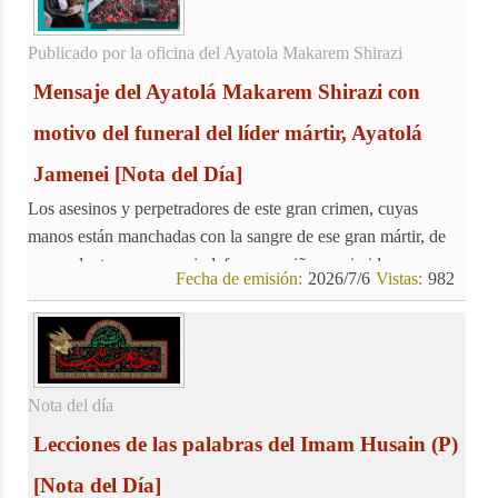
Publicado por la oficina del Ayatola Makarem Shirazi
Mensaje del Ayatolá Makarem Shirazi con
motivo del funeral del líder mártir, Ayatolá
Jamenei
[Nota del Día]
Los asesinos y perpetradores de este gran crimen, cuyas
manos están manchadas con la sangre de ese gran mártir, de
comandantes, personas indefensas y niños oprimidos, no
Fecha de emisión:
2026/7/6
Vistas:
982
quedarán inmunes al castigo divino. Esta sangre pura nunca
será olvidada, y la comunidad islámica, en el marco de los
principios del Islam y la ley, cumplirá con su deber de
reclamar justicia por la sangre de estos mártires.
Nota del día
Lecciones de las palabras del Imam Husain (P)
[Nota del Día]