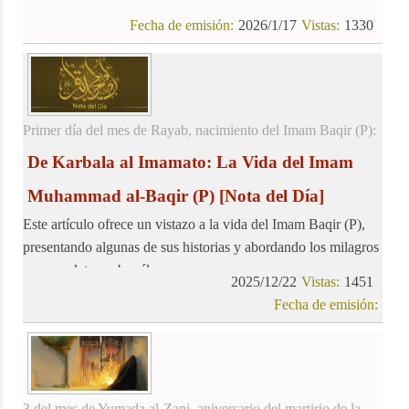
Fecha de emisión:
2026/1/17
Vistas:
1330
Primer día del mes de Rayab, nacimiento del Imam Baqir (P):
De Karbala al Imamato: La Vida del Imam
Muhammad al-Baqir (P)
[Nota del Día]
Este artículo ofrece un vistazo a la vida del Imam Baqir (P),
presentando algunas de sus historias y abordando los milagros
que se relatan sobre él.
2025/12/22
Vistas:
1451
Fecha de emisión:
3 del mes de Yumada al-Zani, aniversario del martirio de la