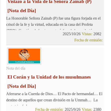
Vistazo a la Vida de la Señora Zainab (P)
[Nota del Día]
La Honorable Señora Zainab (P) fue una figura forjada en el
crisol de la fe y la virtud, educada en la casa del Profeta
(PBD). Creció en la luminosa atmósfera de la revelación,
2025/10/26
Vistas:
2082
nutriéndose del ejemplo de su madre Fátima (P) y aprendiendo
Fecha de emisión:
de la sabiduría de su padre Alí (P). Este artículo se adentra en
algunos de los innumerables milagros y virtudes que
adornaron la vida de esta noble dama.
Nota del día
El Corán y la Unidad de los musulmanes
[Nota del Día]
Aferrarse a la Cuerda de Dios… El Pacto de hermandad… El
destino de aquellos que crean división en la Ummah… La
secta triunfadora
Fecha de emisión:
2025/9/26
Vistas:
2380