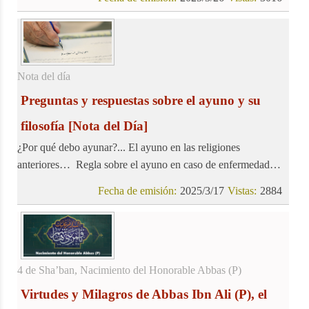
Líbano, participando activamente en la marcha del Día de
Quds, alzando su voz en condena de los crímenes de este
régimen ilegítimo.
Nota del día
Preguntas y respuestas sobre el ayuno y su
filosofía
[Nota del Día]
¿Por qué debo ayunar?... El ayuno en las religiones
anteriores… Regla sobre el ayuno en caso de enfermedad…
Fecha de emisión:
2025/3/17
Vistas:
2884
4 de Sha’ban, Nacimiento del Honorable Abbas (P)
Virtudes y Milagros de Abbas Ibn Ali (P), el