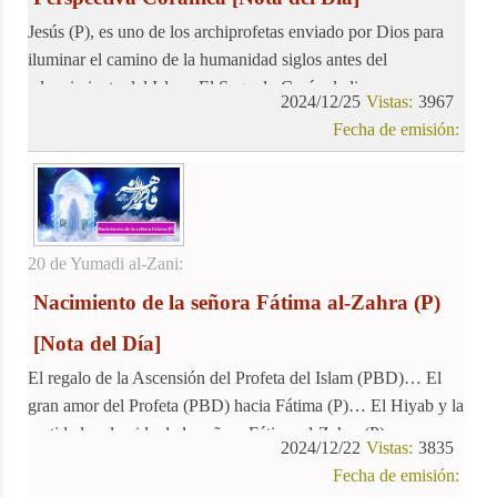
Jesús (P), es uno de los archiprofetas enviado por Dios para
iluminar el camino de la humanidad siglos antes del
advenimiento del Islam. El Sagrado Corán dedica una
2024/12/25
Vistas:
3967
considerable atención a la vida del Profeta Jesús (P),
Fecha de emisión:
revelando detalles de su existencia bendita. En sus versículos
se entrelazan la historia de la Virgen María, el milagroso
nacimiento de Jesús (P), y los momentos clave de la vida de
este noble profeta, ofreciendo una perspectiva única sobre su
legado.
20 de Yumadi al-Zani:
Nacimiento de la señora Fátima al-Zahra (P)
[Nota del Día]
El regalo de la Ascensión del Profeta del Islam (PBD)… El
gran amor del Profeta (PBD) hacia Fátima (P)… El Hiyab y la
castidad en la vida de la señora Fátima al-Zahra (P)
2024/12/22
Vistas:
3835
Fecha de emisión: