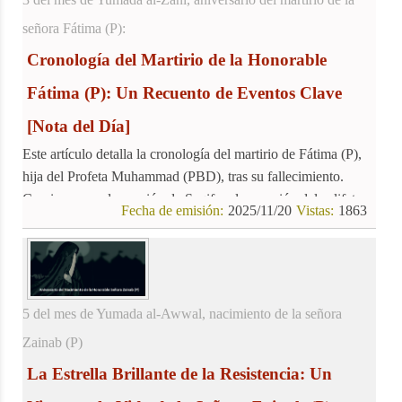
señora Fátima (P):
Cronología del Martirio de la Honorable
Fátima (P): Un Recuento de Eventos Clave
[Nota del Día]
Este artículo detalla la cronología del martirio de Fátima (P),
hija del Profeta Muhammad (PBD), tras su fallecimiento.
Comienza con la reunión de Saqifa y la sucesión del califato,
Fecha de emisión:
2025/11/20
Vistas:
1863
eventos que marcaron un cambio en la comunidad islámica y
afectaron a la familia del Profeta (PBD). El texto describe la
secuencia de eventos, incluyendo el fallecimiento del Profeta,
la reunión de Saqifa, la confiscación de Fadak, el ataque a la
casa de Fátima (P), su martirio y entierro secreto.
5 del mes de Yumada al-Awwal, nacimiento de la señora
Zainab (P)
La Estrella Brillante de la Resistencia: Un