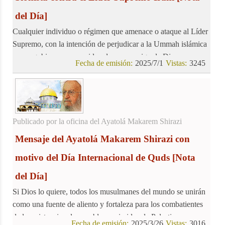
del Día]
Cualquier individuo o régimen que amenace o ataque al Líder
Supremo, con la intención de perjudicar a la Ummah islámica
y a su gobierno, es considerado un enemigo de Dios.
Fecha de emisión:
2025/7/1
Vistas:
3245
Publicado por la oficina del Ayatolá Makarem Shirazi
Mensaje del Ayatolá Makarem Shirazi con
motivo del Día Internacional de Quds
[Nota
del Día]
Si Dios lo quiere, todos los musulmanes del mundo se unirán
como una fuente de aliento y fortaleza para los combatientes
de la resistencia y los pueblos oprimidos de Palestina y
Fecha de emisión:
2025/3/26
Vistas:
3016