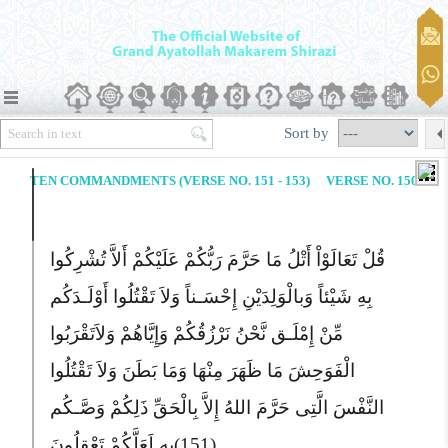
Sort by
TEN COMMANDMENTS (VERSE NO. 151 - 153)
VERSE NO. 150
قُلْ تَعَالَوْاْ أَتْلُ مَا حَرَّمَ رَبُّکُمْ عَلَیْکُمْ أَلاَّ تُشْرِکُوا
بِهِ شَیْئاً وَبالْوَلِدَیْنِ إِحْسَـناً وَلاَ تَقْتُلُوا أَوْلَـدَکُم
مِّنْ إِمْلَـق نَّحْنُ نَرْزُقُکُمْ وَإِیَّاهُمْ وَلاَتَقْرَبُوا
الْفَوَحِشَ مَا ظَهَرَ مِنْهَا وَمَا بَطَنَ وَلاَ تَقْتُلُوا
النَّفْسَ الَّتِى حَرَّمَ اللهُ إِلاَّ بِالْحَقِّ ذَلِکُمْ وَصَّـکُم
بِهِ لَعَلَّکُمْ تَعْقِلُونَ
(151)