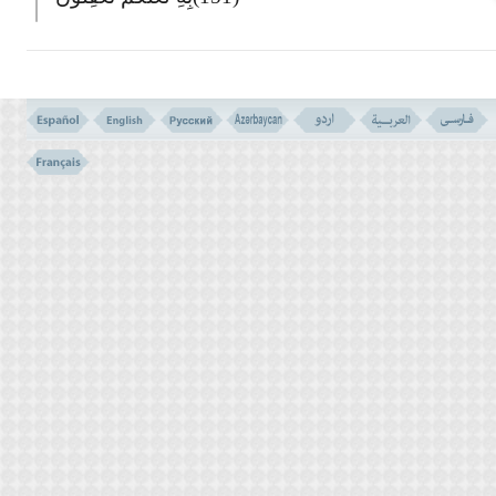
151- SAY: `COME, I WILL RECITE WHAT YOUR LORD HAS
MADE UNLAWFUL TO YOU; THAT YOU ASSOCIATE NOT
ANYTHING WITH HIM. AND BE GOOD TO YOUR PARENTS.
AND DO NOT SLAY YOUR CHILDREN FOR FEAR OF POVERTY,
WE PROVIDE FOR YOU AND FOR THEM. AND DO NOT
APPROACH INDECENCIES BE IT OPEN OR SECRET, AND DO
NOT KILL A PERSON WHOM ALLAH HAS FORBIDDEN,
EXCEPT FOR A RIGHT CAUSE. THESE ARE EXHORTED TO
YOU, PERHAPS YOU USE YOUR WISDOM.
وَلاَ تَقْرَبُوا مَالَ الْیَتِیمِ إِلاَّ بالَّتِىَ هِىَ أَحْسَنُ حَتَّى
یَبْلُغَ أَشُدَّهُ وَأَوْفُوا الْکَیْلَ وَالْمِیزَانَ بِالْقِسْطِ
لاَنُکَلِّفُ نَفْساً إِلاَّ وُسْعَهَا وَإِذَا قُلْتُمْ فَاعْدِلُوا وَلَوْ
کَانَ ذَا قُرْبَى وَبِعَهْدِ اللهِ أَوْفُوا ذَلِکُمْ وَصَّـکُم بِهِ
لَعَلَّکُمْ تَذَکَّرُونَ
(152)
152- AND DO NOT APPROACH THE PROPERTY OF THE