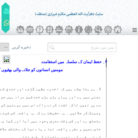
ذخیره کریں
۲۔ حفظ ایمان کے سلسلہ میں استقامت
مومنین انسانوں کو جلانے والی بھٹیوں 
۱۔ ہم بتا چکے ہیں کہ اخدود عظیم گڑھے اور خندق کے
معنی میں ہے اور یہاں بڑی بڑی خندقین مراد ہیں جو ا
سے پر تھیں تاکہ تشدد کرنے والے اس میں مومنین کو
پھینک کر جلائیں ۔ یہ حقیقت ہے کہ یہ واقعہ کس قوم س
متعلق ہے اور کس وقت معرض وجود میں آیا اور کیا یہ
خاص معین و مقرر واقعہ تھا ، یا دنیا کے مختلف علاق
کے اسی قسم کے متعدد واقعات کی طرف اشارہ ہے ۔