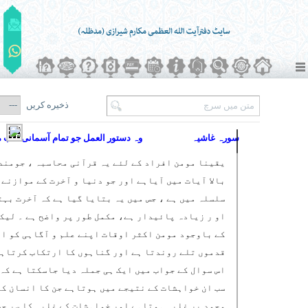
ذخیره کریں
سورہ غاشیہ
وہ دستور العمل جو تمام آسمانی کتب می
یقینا مومن افراد کے لئے یہ قرآنی محاسبہ ، جومند
بالا آیات میں آیاہے اور جو دنیا و آخرت کے موازنے 
سلسلہ میں ہے ، جس میں یہ بتایا گیا ہے کہ آخرت بہت
او ر زیادہ پائیدار ہے، مکمل طور پر واضح ہے ۔ لیک
کے باوجود مومن اکثر اوقات اپنے علم و آگاہی کو ا
قدموں تلے روندتا ہے اور گناہوں کا ارتکاب کرتاہے
اس سوال کے جواب میں ایک ہی جملہ دیا جاسکتا ہے کہ 
سب ان خواہشات کے نتیجے میں ہوتاہے جن کا انسان کے
وجود پر غلبہ ہوتاہے اور خواہشات کے غلبہ کا سر چ