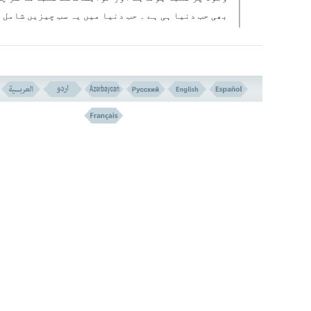
بھی حب دنیا ہی ہے ۔ حب دنیا میں یہ سب چیزیں شامل 
:۔
حب مال ، حب مقام ، شہوت جنسی ، تفوّق طلبی ، تن پرور
جذبہٴ انتقام اور اسی قسم کے دیگر امور جو انسان 
روح میں کبھی کبھی اس قسم کاطوفان بر پا کردیتے ہ
کہ اس کی تمام معلومات کو بر باد کردیتے ہیں، یہاں
کہ بعض اوقات ا س کی حس تشخیص ہی کو ختم کردیتے ہیں
کے نتیجے میں وہ دنیاکی زندگی کو آخرت پر ترجیح
دیتاہے ۔
یہ جو بعض اسلامی رویات میں بارہا حب دنیا کو تمام گناہوں ک
چشمہ بتایا گیا ہے یہ ایک حقیقت واقعی ہے ، جسے ہم نے خود 
زندگی اور دوسروں کی زندگی میں بار ہا آزمایا ہے ۔ اسی بناپر
کی جڑوں کو کاٹنے کے لئے اس کے علاوہ اور کوئی چارہ کار نہیں
کہ ہم دنیا کی محبت اور ا س کے عشق کو دل سے باہر نکال دی
ہمیں چاہئیے کہ ہم دنیا کو ایک وسیلہ ، رہگزر ، پل
کھیتی سمجھیں ۔ یہ ممکن نہیں ہے کہ دنیا کے عاشق ،
دورا ہے پر کھڑے ہیں ، یعنی متاع دنیا کے حصول اور