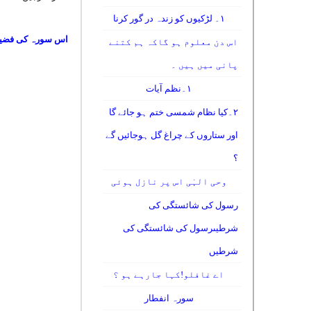
۱۔ لڑکیوں کو زندہ در گور کرنا
اس سورہ کی فضی
اس دن معلوم ہو گاکہ ہم کتنے
پانی میں ہیں ۔
۱۔نظم آیات
۲۔کیا نظام شمسی ختم ہو جائے گا
اور ستاروں کے چراغ گل ہوجائیں گے
؟
وحی الہٰی اس پر نازل ہوئی
رسول کی شائستگی کی
شرطیںرسول کی شائستگی کی
شرطیں
اے غافلو!کہا جارہے ہو ؟
سورہ انفطار