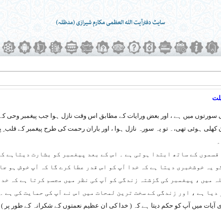
لت
سورتوں میں ہے ، اور بعض ورایات کے مطابق اس وقت نازل ہوا جب پیغمبر وحی کے وق
ھلی ہوئی تھی،۔ تو یہ سورہ نازل ہوا ، اور باران رحمت کی طرح پیغمبر کے قلب ِ پاک 
۔
قسموں کے ساتھ ابتدا ہوتی ہے ۔ اس کے بعد پیغمبر کو بشارت دیتاہے کہ 
کو یہ خوشخبری دیتا ہے کہ خدا آپ کو اس قدر عطا کرے گا کہ آپ خوش ہو جا
ہ میں ، پیغمبر کی گزشتہ زندگی کو آپ کی نظر میں مجسم کرتا ہے کہ خدا
یا ہے ، اور زندگی کے سخت ترین لمحات میں اس نے آپ کی حمایت کی ہے ۔
ی آیات میں آپ کو حکم دیتا ہے کہ ( خدا کی ان عظیم نعمتوں کے شکرانہ کے طور پر )