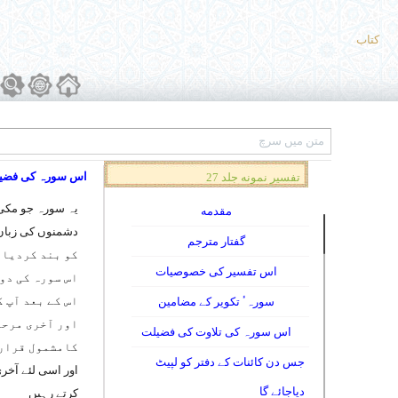
کتاب
اس سورہ کی فضی
تفسیر نمونه جلد 27
یہ سورہ جو مکی 
مقدمه
دشمنوں کی زبان ک
گفتار مترجم
کو بند کردیا 
اس تفسیر کی خصوصیات
اس سورہ کی دو 
اس کے بعد آپ 
سورہٴ تکویر کے مضامین
اور آخری مرحل
اس سورہ کی تلاوت کی فضیلت
کامشمول قرار د
جس دن کائنات کے دفتر کو لپیٹ
اور اسی لئے آخر
دیاجائے گا
کرتے رہیں