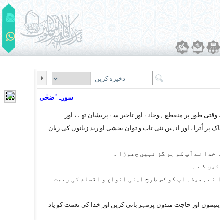
ذخیره کریں
سورہٴ ضحٰی
تی طور پر منقطع ہوجانے اور تاخیر سے پریشان تھے ، اور
پر اُترا ، اور انہیں نئی تاب و توان بخشی او ربد زبانوں کی زبان
خدا نے آپ کو ہر گز نہیں چھوڑا ۔
ئیں گے ۔
 نے ہمیشہ آپ کو کس طرح اپنی انواع و اقسام کی رحمت
 یتیموں اور حاجت مندوں پرمہر بانی کریں اور خدا کی نعمت کو یاد