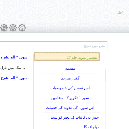
کتاب
سورہ” الم نشرح“
تفسیر نمونه جلد 27
یہ مکہ میں نازل ہوا اس
مقدمه
سورہ” الم نشرح“
گفتار مترجم
اس تفسیر کی خصوصیات
سورہٴ تکویر کے مضامین
اس سورہ کی تلاوت کی فضیلت
جس دن کائنات کے دفتر کو لپیٹ
دیاجائے گا