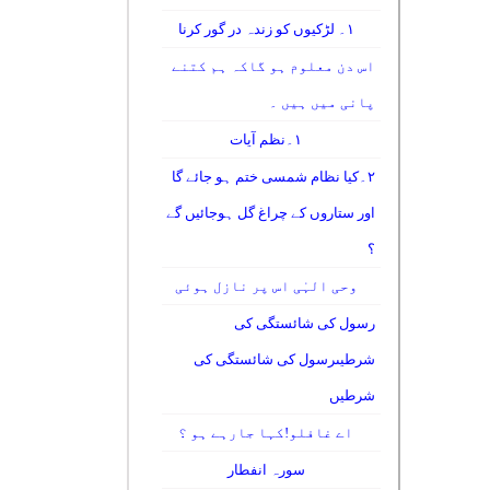
۱۔ لڑکیوں کو زندہ در گور کرنا
اس دن معلوم ہو گاکہ ہم کتنے
پانی میں ہیں ۔
۱۔نظم آیات
۲۔کیا نظام شمسی ختم ہو جائے گا
اور ستاروں کے چراغ گل ہوجائیں گے
؟
وحی الہٰی اس پر نازل ہوئی
رسول کی شائستگی کی
شرطیںرسول کی شائستگی کی
شرطیں
اے غافلو!کہا جارہے ہو ؟
سورہ انفطار