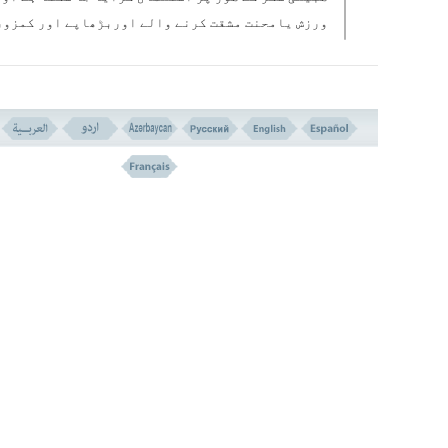
ورزش یامحنت مشقت کرنے والے اوربڑھاپے اور کمزور
میں مبتلا لوگ اپنی غذا کے لئے انجیر سے فائدہ
اٹھاسکتے ہیں۔
کہتے ہیں کہ ”
افلاطون
“ انجیر کو جذب کرنے والا اور نقصا ن دہ
مادّوں کو دفع کرنے والا سمجھا جاتا تھا۔
”
جالینوس
“ نے انجیر سے پہلوانوں کے لئے ایک خاص ق
کی غذا تیار کی تھی ، روم اور قدیم یونان کے پہلوا
کو بھی انجیر دئے جاتے تھے ۔
غذا شناس ماہرین کہتے ہیں کہ انجیر میں مختلف قسم
بہت سے وٹامن اور شکر موجودہے۔ اور بہت سی بیماری
میں اس سے ایک دوا کے طور پر فائدہ حاصل کیاجاسکت
خاص طور پر انجیر اور شہد کو مساوی طور پر مخلوط ک
دیں تو زخم معدہ کے لئے بہت ہی مفید ہے ۔ خشک انجیر
کھانا دماغ کو تقویت دیتا ہے ، خلاصہ یہ ہے کہ انجی
میں معدنی عناصر کے وجود کی بناپر جو قوائے بدن ا
خون میں اعتدال کا سبب بنتے ہیں انجیر ہر سن و سال 
رہر قسم کے حالات میں غذا کے طور پر بہترین پھل ہے ۔