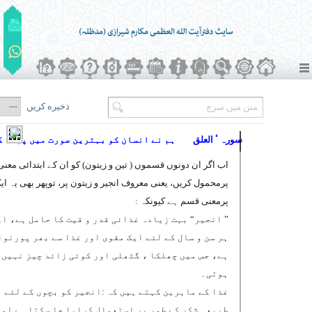
ذخیره کریں
سورہ ٴ العلق
ہم نے انسان کو بہترین صورت میں پیدا ک
اب اگر ان دونوں قسموں ( تین و زیتون) کو ان کے ابتدائی معنی
پرمحمول کریں، یعنی معروف انجیر و زیتون پر، توپھر بھی یہ ای
پرمعنی قسم ہے کیونکہ :
” انجیر“ بہت زیادہ غذائی قدر و قیت کا حامل ہے، او
ہر سن و سال کے لئے ایک مقوی اور غذا سے بھر پورنوا
ہے، جس میں چھلکا ، گٹھلی اور کوئی زائد چیز نہیں
ہوتی۔
غذا کے ماہرین کہتے ہیں کہ :انجیر کو بچوں کے لئے
طبیعی شکر کے طور پر استعمال کرایا جا سکتا ہے اور