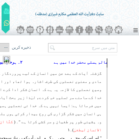
ذخیره کریں
عالم ہستی محضر خدا میں ہے
۲۔ ہرحال میں ذکرِ خدا
گزشتہ آیات کے بعد جن میں انسان کے لیے پروردگار 
مادی و معنوی نعمتوں کی طرف اشارہ ہوا تھا، اور ا
وسیع نعمتوں کا لازمہ یہ ہے کہ انسان شکر ادا کرے ا
خدا کے سامنے سر تسلیم خم کردے، لہٰذا زیر بحث آیات
میں فرماتا ہے: ایسا نہیں ہے کہ خدا ئی نعمتیں ہمی
ہی انسان میں شکر گزاری کی روح بیدار کرتی ہوں بل
وہ یقینی طور پر طغیان و سر کشی کرتا ہے “۔ (
کلّا ان
الانسان لیطغیٰ
)۔۱
” اور اس کی وجہ یہ ہوتی ہے کہ وہ اپنے آپ کو بے نیاز سمجھن