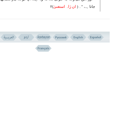
جاتا ہے “۔ (
ان رٰاہ استغنیٰ
)۲
یہ عام لوگوں کی فطرت ہوتی ہے ، ان لوگوں کی فطرت ا
عادت جنہوں نے عقل و وحی کے مکتب میں پرورش نہ پائ
ہو، چنانچہ جب وہ اپنے آپ کو بے نیاز سمجھنے لگ جا
ہیں تو سر کشی و طغیان شروع کردیتے ہیں ۔
نہ تو خدا کا بندہ بنتے ہیں ، نہ اس کے احکام کو قب
کرتے ہیں، نہ وجدان کی پکار پر کان دھرتے ہیںاور 
ہی حق و عدالت کا خیال کرتے ہیں ۔
انسان اور کوئی بھی دوسری مخلوق ہر گز بے نیاز اور
مستغنی نہیں ہو سکتی۔ بلکہ تمام ممکن موجودات ہم
خدا کے لطف اور نعمتوں کے محتاج اور نیاز مند رہتے
ہیں ۔اور اگر ایک لمحہ بھی اس کافیض و کرم منقطع ہ
جائے تو ٹھیک اسی لمحہ سب کے سب نابودو فنا ہو جائ
البتہ انسان بعض اوقات غلطی سے اپنے آپ کو بے نیاز
سمجھنے لگ جاتا ہے ، اور آیت کی تعبیر لطیف بھی اس
معنی کی طرف اشارہ ہے، جو یہ کہتی ہے کہ :” وہ خود ک
نیاز سمجھنے لگ جاتا ہے“۔ یہ نہیں کہتی کہ وہ بے ن