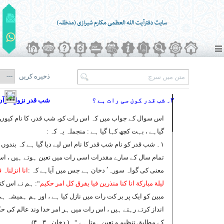
ذخیره کریں
۲۔ شب قدر کون سی رات ہے ؟
شب قدر نزولِ قرآ
اس سوال کے جواب میں کہ اس رات کو، شب قدر، کا نام کیوں د
گیاہے ، بہت کچھ کہا گیا ہے : منجملہ یہ کہ :
۱۔ شب قدر کو نام شب قدر کا نام اس لیے دیا گیا ہے کہ بندوں 
تمام سال کے سارے مقدرات اسی رات میں تعین ہوتے ہیں ، ا
معنی کی گواہ سورہٴ دخان ہے جس میں آیاہے کہ :
انا انزلناہ 
لیلة مبارکة انا کنا منذرین فیا یفرق کل امر حکیم
“: ہم نے اس کت
مبین کو ایک پر بر کت رات میں نازل کیا ہے ، اور ہم ہمیشہ ہ
انداز کرتے رہتے ہیں ، اس رات میں ہر امر خدا وند عالم کی 
کے مطابق تنظیم و تعین ہوتا ہے “۔ ( دخان۔ ۳۔ ۴)