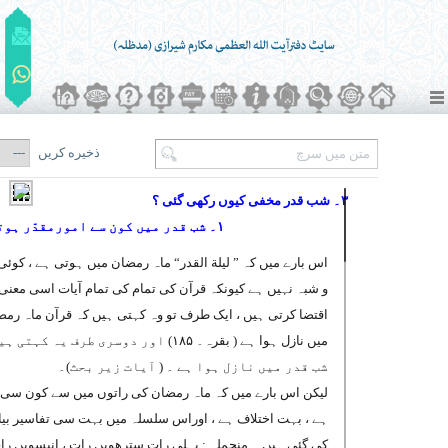
ذخیره کریں
۳۔ شب قدر مخفی کیوں رکھی گئی ؟
۱۔ شب قدر میں کون سے امورمقدّر ہوتے ہیں ؟
اس بارے میں کہ ” لیلة القدر“ ماہ رمضان میں ہوتی ہے ، کوئ
و شبہ نہیں ہے کیونکہ قرآن کی تمام کی تمام آیات اسی معنی 
اقتضا کرتی ہیں ، ایک طرف تو وہ کہتی ہیں کہ قرآن ماہ رم
میں نازل ہوا ہے ( بقرہ۔ ۱۸۵) اور دوسری طرف یہ کہت
شب قدر میں نازل ہوا ہے ۔ ( آیات زیر بحث)۔
لیکن اس بارے میں کہ ماہ رمضان کی راتوں میں سے کون سی 
ہے ، بہت اختلاف ہے ، اوراس سلسلہ میں بہت سی تفاسیر بیا
کی گئی ہیں ۔ منجملہ : پہلی رات سترھویں رات ، انیسویں را