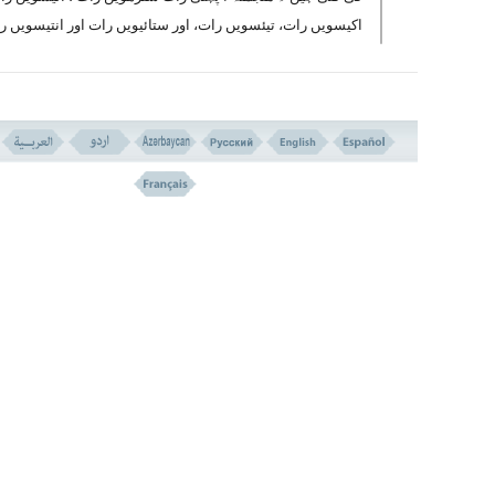
اکیسویں رات، تیئسویں رات، اور ستائیویں رات اور انتیسویں 
لیکن روایات میں مشہور و معروف یہ ہے کہ ماہ رمضان
آخری دس راتوں میں سے اکیسویں یا تیئسویں رات ہے ۔
اسی لیے ایک روایت میں آیاہے کہ پیغمبر اکرم صلی 
علیہ و آلہ وسلم ماہ مبارک کی آخری دس راتوں میں ت
راتوں کا احیاء فرماتے اور عبادت میں مشغول رہتے 
۔
ایک روایت میں امام جعفر صاق علیہ السلام سے آیاہے
شب قدر اکیسویں یا تیئسویں رات ہے ، یہاں تک کہ جب
راوی نے اصرار کیا کہ ان دونوں راتوں میں سے کون س
رات ہے اور یہ کہا کہ اگر میں ان دونوں راتوں میں
عبادت نہ کر سکوں تو پھر کون سی رات کا انتخاب کرو
تو بھی امام نے تعین نہ فرمائی اور مزیدکہا:
”
ماالیسر لیلتین فیما تطلب“
اس چیز کے لیے جسے تو
چاہتا ہے دو راتیں کس قدرآسان ہیں ؟ ۱
لیکن متعدد روایات میں جو اہل بیت کے طریقہ سے پہ
ہیں زیادہ تر تیئسویں رات پر تکیہ ہوا ہے ۔ جب کہ ا