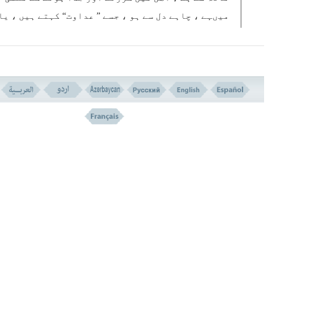
میںہے ، چاہے دل سے ہو ، جسے ” عداوت“ کہتے ہیں ، یا
خارجی حرکت اور چلنے سے ہو جسے ” عدو“ ( دوڑنا ) کہت
ہیں ، اور کبھی یہ معاملات میں ہوتی ہے ۔ جسے ” عدوا
کہتے ہیں ، اور یہاں وہی سرعت اور تیزی کے ساتھ دو
مراد ہے ۔
” ضبح“ ( بر وزن مدح) تیزی اور سرعت کے ساتھ دوڑنے ول
کے سانس کی آواز کے معنی میں ہے جو ا س کے دوڑنے کے 
کانوں میں آتی ہے ۔
جیسا کہ ہم نے اوپر اشارہ کیا ہے اس آیت کی تفسیر م
دو نظریے موجود ہیں ۔
پہلا نظریہ یہ ہے کہ اس سے مرادان اونٹوں کی قسم ہے
جوحج جیسے عظیم فریضہ میں موافقت اور اماکنِ مقدس 
سرعت اور تیزی کے ساتھ چلتے ہیں ، اس بناء پر وہ ای
تقدس کے حامل بن جاتے ہیں اور قسم کے لائق ہیں ۔
ایک حدیث میں آیاہے کہ ” ابن عباسۻ ‘ ‘سے روایت ہے ک
انہوں نے فرمایا: ” میں خانہ کعبہ کے پاس حجر اسما
میں تھا کہ ایک شخص آیا اور اس نے آیہ ” و العادیات