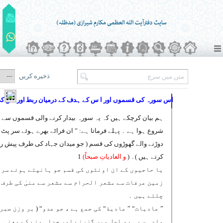
ذخیره کریں
اس سورہ کی قسموں اور ا س کے ہدف کے درمیان ربط
اور اس ک
ہم بیان کرچکے ہیں کہ یہ سورہ بیدار کرنے والی قسموں سے
شروع ہوا ہے ۔ پہلے فرماتا ہے: ” ان فراٹے بھرے ہوئے سر پٹ
دوڑنے والے گھوڑوں کی قسم ( جو میدان جہاد کی طرف پیش 
کرتے ہیں )۔ (
و العادیاتِ صبحاً)
1
یا حاجیوں کے ان اونٹوں کی قسم جو ہانپتے ہوئے سر
زمین عرفات سے مشعر الحرام سے مشعر سے منیٰ کی طرف
چلتے ہیں ۔
” عادیات“ ” عادیة“ کی جمع ہے ، جو عدو“ ( بر وزن صبر
مادہ سے ہے ، اصل میں گزرنے اور جدا ہونے کے معنی