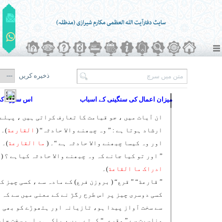
ذخیره کریں
میزان اعمال کی سنگینی کے اسباب
اس سورہ کی
ان آیات میں ، جو قیامت کا تعارف کراتی ہیں ، پہلے
ارشاد ہوتا ہے : ” وہ چبھنے والا حادثہ“ (
القارعة
)۔
اور وہ کیسا چبھنے والا حادثہ ہے “۔ (
ما القارعة
)۔
” اور تو کیا جانے کہ وہ چبھنے والا حادثہ کیاہے ؟ (
ادراک ما القاعة
)۔
” قارعة“ ” قرع“ ( بروزن فرع) کے مادہ سے ، کسی چیز ک
کسی دوسری چیز پر اس طرح رگڑ نے کے معنی میں سے کہ 
سے سخت آواز پیدا ہو، تازیانہ اور ہتھوڑے کو بھی 
مناسبت سے ” مقرعہ“ کہتے ہیں ، بلکہ ہر اہم سخت حا