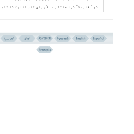
کو ” قارعة“ کہا جاتا ہے ۔ ( یہاں تاء تانیث کا تاء
ممکن ہے تاکید کی طرف اشارہ ہو۔
ان تعبیروں سے جو دوسری اور تیسری آیات میں آئی ہی
جن میں پیغمبر اکرم صلی اللہ علیہ و آلہ وسلم تک س
فرمایا ہے کہ تو کیا جانے یہ سخت اور سر کوبی کرنے 
حادثہ کیا ہے : واضح ہو جاتا ہے کہ یہ چبھنے والا حا
اس قدر عظیم ہے کہ اس کے ابعاد اور مختلف جہات ہر ش
کے ذہن میں نہیں آسکتے ۔
بہر حال بہت سے مفسرین نے کہا ہے کہ ” قارعة“ قیامت
ناموں میں سے ایک نام ہے ، لیکن انہوں نے ٹھیک طور 
یہ واضح نہیں کیا کہ کیا یہ تعبیر قیامت کے مقدمات
طرف اشارہ ہے جس میں عالم ِ دنیا درہم بر ہم ہو جائ
گا، آفتاب و ماہتاب تاریک ہو جائیں گے، سمندروں م
آگ لگ جائے گی ، اگر اس طرح ہو تو پھر اس حادثہ کے ل
قارعة“ کے نام کے انتخاب کی وجہ واضح ہے ۔
دوم اس سے دوسرا مرحلہ مراد ہو، یعنی مردوں کے زندہ ہونے 
عالم ہستی میں ایک نئی طرح ڈالنے کا مرحلہ ، اور ٹکرانے اور چ