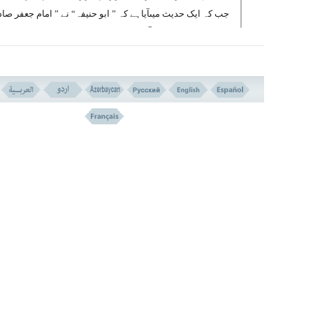
جب کہ ایک حدیث میںآیاہے کہ ” ابو حنیفہ“ نے ” امام جعفر صا
علیہ السلام سے اس آیت کی تفسیر کے بارے میں سوال کیا تو ا
علیہ السلام نے اس کے سوال کو اسی کی طرف پلٹا کر فرمایا: ت
نظریہ کے مطابق نعیم سے مراد کیاہے “؟
اس نے عرض کیا : غذا ہے اور کھانا اور ٹھنڈا پانی ہے
آپ نے فرمایا: اگرخدا قیامت کے دن تجھے اپنی بار گ
میں اس لیے کھڑا کرے کہ وہ ہر اس لقمہ کا جو تونے
کھایا ہے ، اور اور ہر اس گھونٹ کاجو تونے پیا ہے ،
تجھ سے سوال کرے، پھر تو تجھے وہاں بہت زیادہ دیر 
ٹھہر نا پڑے گا“ ! اس نے عرض کیا : نعیم کیا ہے “؟
آپ نے فرمایا:” وہ ہم اہل بیت ہیں کہ خد انے ہمارے 
ذریعے اپنے بندوں کو نعمت عطا کی ہے اور ان کے در 
اختلاف کے بعد الفت بخشی ہے ، ان کے دلوں کو ہماری و
سے آپس میںجوڑ دیا ہے اور انہیں ایک دوسرے کا بھا
بنایا جبکہ وہ ایک دوسرے کے دشمن تھے ۔ اور ہمارے 
ذریعے انہیں اسلام کی طرف ہدایت کی ہے “۔۔۔۔۔ ہاں !
نعیم پیغمبر اسلام صلی اللہ علیہ و آلہ وسلم اور ان