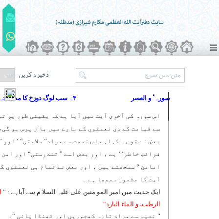
ذخیره کریں
سورہٴ و العصر
۳۔ سب لوگ دوزخ کا مشاہدہ کریں گے
اس سورہ کی آخری آیت میں آیا ہے کہ یقینی طور پر تم
سے قیامت کے دن نعمتوں کے بارے میں با ز پرس ہو گی،
بعض نے تو یہ کہاہے اس نعمت سے مراد” سلامتی“ ‘ اور ”
فراغتِ خاطر‘ ‘ ہے ، اور بعض اسے ” تندرستی“ اور امن 
امامن “ سمجھتے ہیں ، اور بعض نے تمام ہی نعمتوں کو
آیت کا مشمول سمجھا ہے ۔
ایک حدیث میں امیر المو منین علی علیہ السلا م سے آیاہے : ”
ا
الرطب، و الماء البارد“
” نعیم سے مراد تازہ کھجوریں اور ٹھنڈا پانی “۔