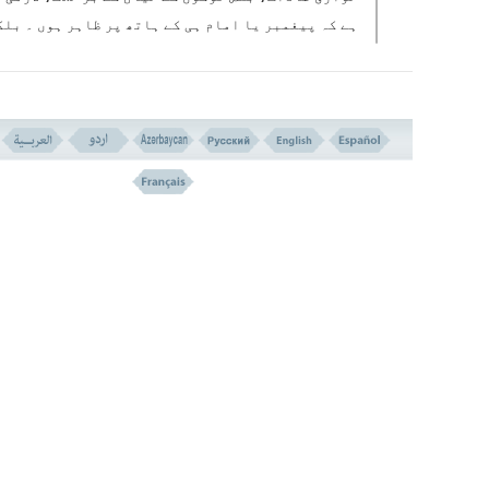
ہے کہ پیغمبر یا امام ہی کے ہاتھ پر ظاہر ہوں ۔ بلک
جن حالات میں خدا چاہے اور ضروری سمجھے انجام پاجا
ہیں ، مقصد یہ ہوتا ہے کہ لوگ خدا کی عظمت اور اس ک
دین کی حقانیت سے آشنا ہو جائیں ۔
یہ عجیب و غریب اعجاز آمیز عذاب دوسری سر کش اقوام کے 
کے ساتھ ایک واضح فرق رکھتا ہے کیونکہ طوفان ِ نوح کا عذاب، 
قوم ِلوط کا زلزلہ اور سنگ باری، قومِ عاد کی تیز آندھی اور قوم
ثمودکا صاعقہ طبعی حوادث کا ایک سلسلہ تھے، کہ جن کا صر
خاص حالات میں وقوع معجزہ تھا۔
ان چھوٹے چھوٹے پرندوں کا اٹھنا ، اسی خاص لشکر کی
طرف آنا، اپنے ساتھ کنکریوں کا لانا، خاص طور سے ا
کو نشانہ بنانا اور ان چھوٹی چھوٹی کنکریوں سے ای
عظیم لشکر کے افراد کے اجسام کا ریزہ ریزہ ہو جان
یہ سب کے سب خارقِ عادق امور ہیں ، لیکن ہم جانتے ہی
کہ یہ سب کچھ خدا کی قدرت کے سا منے بہت ہی معمولی 
ہے ۔
وہی خدا جس نے انہیں سنگ ریزوں کے اندر ایٹم کی قدرت پیدا