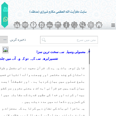
ذخیره کریں
۲۔ معمولی وسیلہ سے سخت ترین سزا
تفسیرابرھہ سے کہہ دو کہ وہ آنے میں جلد
قابل توجہ بات یہ ہے کہ قرآن مجید نے اس مفصل و طول
داستان کو چند مختصر اور چبھنے والے انتہائی فصیح
بلیغ جملوں میں بیان کردیا ہے ۔ اور حقیقتاً ایسے 
بیان کیے ہیں جو قرآنی اہداف ، یعنی مغرور سر کشوں
بیدار کرنے اور خدا کی عظیم قدرت کے مقابلہ میں ا
کی کمزوری دکھانے میں مدد دیتے ہیں ۔
یہ ماجرا اس بات کی نشان دہی کرتا ہے کہ معجزات و
خوارق عادات، بعض لوگوں کے خیال کے بر خلاف، لازمی 