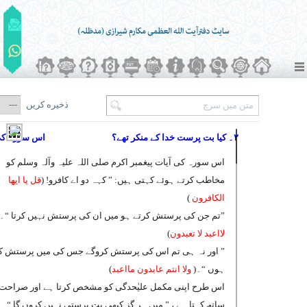
ذخیره کریں
۲۔ کیا بت پرست خدا کے منکر تھے؟
اس سورہ کی
اس سورہ کی آیات پیغمبر اکرم صلی اللہ علیہ وآلہ وسلم کو
مخاطب کرتے ہوئے کہتی ہیں: ” کہہ دو اے کافرو! (
قل یا ایھا
الکافرون
)
”تم جن کی پرستش کرتے ہو میں ان کی پرستش نہیں کرتا “۔ 
لااعبد لا تعبدون
)
” اور نہ ہی تم اس کی پرستش کروگے جس کی میں پرستش کر
ہوں “۔(
ولا انتم عابدون مااعبد
)
اس طرح اپنی مکمل علیٰحدگی کو مشخص کرتا ہے اور صراحت 
ساتھ کہتا ہے ، ” میں ہر گز کبھی بت پرستی نہیں کروں گا “