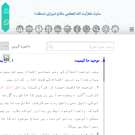
ذخیره کریں
۵۔ توحید حا کیمیت
۱۔ توحید کے دلائل
پھر توحید افعال کی بھی بہت سی اقسام ہیں جن میں س
یہاں چھ اہم ترین اقسام کی طرف اشارہ کرتے ہیں ۔
۱۔ توحید خالقیت :جیسا کہ قرآن کہتا ہے :
قل اللہ خا
کل شیء
:”کہہ دیجئے خدا ہی ہر چیز کا خالق ہے “(رعد ۔۱۶)
اس کی دلیل بھی واضح ہے ، جب گزشتہ دلائل سے ثابت ہو
گیاکہ واجب الوجود ایک ہی ہے اور اس کے علاوہ ہر چی
ممکن الوجود ہے تو اس بناء پر تمام موجودات کا خا
بھی ایک ہی ہوگا ۔
۲۔ تو حید ر بو بیّت : یعنی عالم ہستی کا مد بر و مدیر