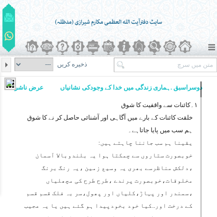
ذخیره کریں
دوسراسبق .ہماری زندگی میں خدا کے وجودکی نشانیاں
عرض ناشر
۱۔کائنات سے واقفیت کا شوق
خلقت کائنات کے بارے میں آگاہی اور آشنائی حاصل کر نے کا شوق
ہم سب میں پایا جاتاہے۔
یقینا ہم سب جاننا چاہتے ہیں:
خوبصورت ستاروں سے چمکتا ہوا یہ بلندوبالا آسمان
،دلکش مناظرسے بھری یہ وسیع زمین ،یہ رنگ برنگ
مخلوقات،خوبصورت پرندے ،طرح طرح کی مچھلیاں
،سمندر اور پہاڑ،کلیاں اور پھول،سر بہ فلک قسم قسم
کے درخت اور..کیا خود بخودپیدا ہو گئے ہیں یا یہ عجیب