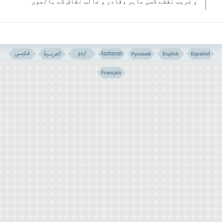
و غریب نقشے کسی ماہر ،قادر و غالب نقاش کے ہاتھوں
کھینچے گئے ہیں؟..
اس کے علاوہ ہماری زندگی میں ہم سب کے لئے جو ابتدائی
سوالات پیدا ہو تے ہیں ،وہ یہ ہیں:
ہم کہاں سے آئے ہیں ؟کہاں پر ہیں اور کہاں جا رہے
ہیں؟
اگرہم ان مذکورہ تینوں سوالات کے جواب جانیں تو کتنے
خو ش قسمت ہوں گے؟یعنی ہم جا نیں کہ ہماری زندگی کا
آغاز کہاں سے ہوا ہے اور سر انجام کہاں جائیں گے؟
اور اس وقت ہماری کیا ذمہ داری ہے؟
ہمارا ضمیر ہم سے کہتا ہے :مذکورہ سوالات کے جواب حاصل کر
نے تک آرام سے نہ بیٹھنا۔
کبھی کو ئی شخص ٹریفک حادثہ میں زخمی ہو کر بے ہوش ہو
جا تا ہے اور معالجہ کے لئے اسے ہسپتال لے جاتے ہیں۔
جب اس کی حالت قدرے بہتر ہو تی ہے اور وہ ہوش میں آتا
ہے تو اپنے ارد گرد موجودافراد سے اس کا پہلا سوال یہ
ہو تا ہے:یہ کون سی جگہ ہے؟مجھے کیوں یہاں لایا گیا
ہے؟میں کب یہاں سے جاؤں گا؟اس سے معلوم ہو تا ہے کہ