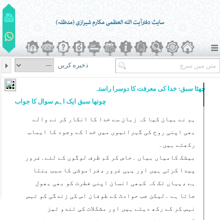
ذخیره کریں
چھٹا سبق: خدا کی معرفت کا دوسرا راستہ
چوتھا سبق ایک اہم سوال کا جواب
ہم نے بیان کیا کہ زبان سے خدا کا انکار کر نے والے
بھی اپنی روح کی گہرائیوں میں خدا کے وجود کا ایماب
رکھتے ہیں۔
بیشک کامیاں بیاں ۔خاص کر کم ظرف لوگوں کے لئے۔غرور
پیدا کرتی ہیں اور یہی غرور ،فراموشی کا سبب بنتا
ہے ،یہاں تک کہ کبھی انسان اپنی فطرت کو بھی بھول
جاتا ہے ۔لیکن جب حوادث کے طوفان اس کی زندگی کو تہس
نہس کر کے رکھ دیتے ہیں اور مشکلات کی تندو تیز