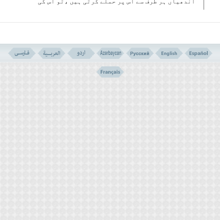
آندھیاں ہر طرف سے اس پر حملے کرتی ہیں ،تو اس کی
آنکھوں کے سامنے سے غرور و تکبر کے پردے ہٹ جاتے ہیں
اور توحید و معرفت خدا کی فطرت نمایاں ہو جاتی ہے۔
تاریخ بشر اس قسم کے افراد کے بہت سے نمو نے پیش کرتی
ہے ،مندرجہ ذیل واقعہ ان میں سے ایک ہے:
ایک شخص اپنے زمانے کا مقتدر اور قوی وزیر تھا
،اکثر عہدوں کو اپنے قبضہ میں لے چکا تھا ،کوئی اس
کی مخالفت کی جرئت نہیں کرتا تھا ۔ایک دن یہ وزیر
ایک ایسی مجلس میں داخل ہوا جہاں پر دینی علماء
بیٹھے تھے ۔اس نے ان سے مخاطب ہو کر کہا تم لوگ کب تک
کہتے رہو گے کہ کائنات میں کوئی خدا ہے ،میں اس کی
نفی میں ہزار دلیلیں پیش کرسکتا ہوں۔
اس نے اس جملہ کو ایک خاص غرور وتکبر کے ساتھ ادا کیا ۔مجلس
میں موجود علماء چونکہ جانتے تھے کہ وہ اہل منطق واستلال
نہیں ہے اور اقتدار نے اسے اس قدر مغرور کر دیا ہے کہ کوئی حق
بات اس پر اثر انداز نہیں ہو سکتی ہے،اس لئے انہوں نے بے
اعتنائی کے ساتھ ایک با معنی اور حقارت آمیز خاموشی اختیار کی۔
یہ واقعہ گزر گیا ،ایک مدت کے بعد وزیر پر الزام لگا یا گیا اور وقت