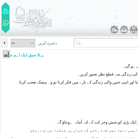
ذخیره کریں
پہلا سبق:ایک اہم سؤال
ل ہو گی۔
ا کی زندگی سے قطع نظر تصور کریں۔
اور اپنی جنین والی زندگی کے بارے میں فکر کرتا تو وہ بیشک تعجب کرتا:
 اور ایک بڑی کو شش وحر کت کے لئے آمادہ ہوجاؤ گے۔
ایسی دنیا میں قدم رکھو گے جہاں پر چمکتا سورج ،روشن