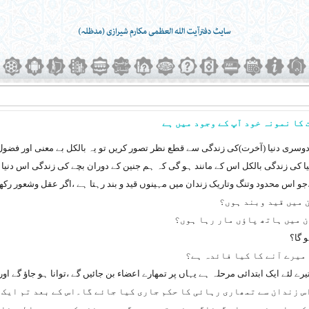
کا نمونہ خود آپ کے وجود میں ہے
دوسری دنیا (آخرت)کی زندگی سے قطع نظر تصور کریں تو یہ بالکل بے معنی اور فضو
کی زندگی بالکل اس کے مانند ہو گی کہ ہم جنین کے دوران بچے کی زندگی اس دنی
 اس محدود وتنگ وتاریک زندان میں مہینوں قید و بند رہتا ہے ،اگر عقل وشعور رکھتا 
 میں قید وبند ہوں؟
ن میں ہاتھ پاؤں مار رہا ہوں؟
و گا؟
 میرے آنے کا کیا فائدہ ہے؟
 تیرے لئے ایک ابتدائی مرحلہ ہے یہاں پر تمھارے اعضاء بن جائیں گے ،توانا ہو جاؤ گے
اس زندان سے تمھاری رہائی کا حکم جاری کیا جائے گا۔اس کے بعد تم ایک 