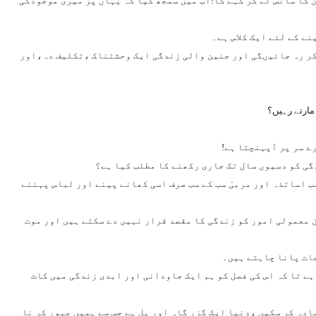
کا سانس لے کر کہے گا!اب میں سمجھ گیا کہ یہاں پر میری موجودگی
ے کے لئے ایک کلاس ہے۔
 کر رہ جائیںگی اور جنین والی زندگی ایک وحشتناک ،تکلیف دہ،اور
مارتے رہیں؟
ے سر پر آپہنچتا ہے!
گی کو دسیوں سال تک جاری رکھنے کا مطلب کیا ہے؟
 اساتذہ اور مربیّ سب کے سب صرف اسی کھانے پینے اور لباس پہننے
 معمولی امور کو زندگی کا مقصد قرار نہیں دے سکتے ہیں اور موت
جات پانا چاہتے ہیں۔
ہے تا کہ اس کی فصل کو ہم ایک جاودانی اور ابدی زندگی میں کاٹ
ادہ کر سکیں ،دنیا ایک گزر گاہ اور پل ہے جس سے ہمیں عبور کر نا