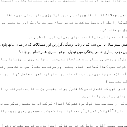
ی جاری نہریں او گوناگوں نعمتیں ہوں گی۔یہ سننے کے بعد وہ اطمینان 
،یہ چھلانگ لگا نے کا چبوترہ ہے،یہ ایک بڑی یونیورسٹی میں داخلہ لین
ی کا رابطہ اس دنیا سے کٹ جائے تو تمام چیزیں تاریک اور بے معنی ہو
ل ہو جائے گی ۔
ت کے بعد والی دنیا کے در میان بھی ایساہی رابطہ ہے۔
یں ستر سال یا اس سے کم یا زیادہ زندگی گزاریں اور مشکلات کے در میان ہاتھ پاؤں 
یں ،جب ہماری خامی پختگی میں تبدیل ہو تو ہماری عمر تمام ہو جائے!
ل کریں ،جب ہم معلو مات کے لحاظ سے پختہ ہو جاتے ہیں تو بڑھاپا ہمار
 کرتے ہیں ؟غذا کھانے ،لباس پہنے اور سونے کے لئے ؟اسی حالت میں زند
آسمان،وسیع زمین ،یہ سب مقد مات ،یہ علم اور تجربے حاصل کر نا ،یہ سب
ے لئے ہیں؟
 نے والوں کے لئے زندگی کا فضول ہو نا یقینی بن جاتا ہے،کیونکہ وہ ان
یمان ہی نہیں رکھتے ہیں ۔
کہ ان میں سے بعض لوگ خود کشی کا اقدام کر کے اس بے مقصد زندگی سے ن
 دنیا ”آخرت کی کھیتی “ہے ،دنیا ایسا کھیت ہے جس میں ہمیں بیج بونا 
 میں ہمیں آگاہی حاصل کر نا ہے تا کہ ایک ابدی عالم کے لئے خود کو آم