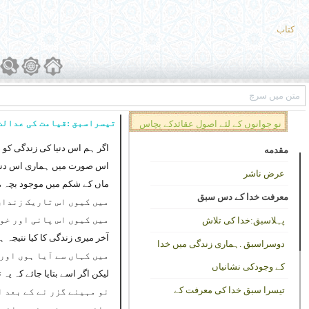
کتاب
تیسراسبق :قیامت کی عدالت 
نو جوانوں کے لئے اصول عقائدکے پچاس
اگر ہم اس دنیا کی زندگی کو 
سبق
مقدمه
اس صورت میں ہماری اس دنیا 
عرض ناشر
ماں کے شکم میں موجود بچہ ،جو
معرفت خدا کے دس سبق
میں کیوں اس تاریک زندان
میں کیوں اس پانی اور خو
پہلاسبق:خدا کی تلاش
آخر میری زندگی کا کیا نتیجہ ہ
دوسراسبق .ہماری زندگی میں خدا
میں کہاں سے آیا ہوں اور
کے وجودکی نشانیاں
لیکن اگر اسے بتایا جائے کہ یہ
تیسرا سبق خدا کی معرفت کے
نو مہینے گزر نے کے بعد 