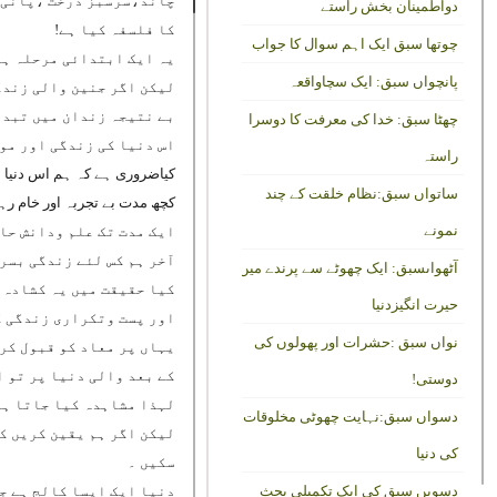
چاند،سرسبز درخت ،پانی ک
دواطمینان بخش راستے
کا فلسفہ کیا ہے!
چوتھا سبق ایک اہم سوال کا جواب
یہ ایک ابتدائی مرحلہ ہے 
پانچواں سبق: ایک سچاواقعہ
لیکن اگر جنین والی زندگ
بے نتیجہ زندان میں تبدی
چھٹا سبق: خدا کی معرفت کا دوسرا
اس دنیا کی زندگی اور مو
راستہ
کیاضروری ہے کہ ہم اس دنیا م
ساتواں سبق:نظام خلقت کے چند
کچھ مدت بے تجربہ اور خام رہ
نمونے
ایک مدت تک علم ودانش حاص
آخر ہم کس لئے زندگی بسر
آٹھواںسبق: ایک چھوٹے سے پرندے میں
کیا حقیقت میں یہ کشادہ 
حیرت انگیزدنیا
اور پست وتکراری زندگی ک
نواں سبق :حشرات اور پھولوں کی
یہاں پر معاد کو قبول کر
کے بعد والی دنیا پر تو ا
دوستی!
لہذا مشاہدہ کیا جاتا ہے 
دسواں سبق:نہایت چھوٹی مخلوقات
لیکن اگر ہم یقین کریں کہ
کی دنیا
سکیں ۔
دسویں سبق کی ایک تکمیلی بحث
دنیا ایک ایسا کالج ہے جس