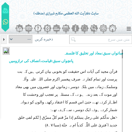
ذخیره کریں
ساتواں سبق:معاد اور تخلیق کا فلسفہ
پانچواں سبق:قیامت،انصاف کی ترازومیں
قرآن مجید کی آیات اس حقیقت کو بخوبی بیان کرتی ہیں کہ بت
پرست اور تمام کفار نہ صرف پیغمبر اکرم صلی اللہ علیہ وآلہ
وسلمکے زمانے میں بلکہ دوسرے زمانوں اور عصروں میں بھی معاد
اور موت کے بعد زندہ ہو نے کے مسئلہ پر تعجب اور وحشت کا
اظہار کرتے تھے، حتیٰ اس قسم کا اعتقاد رکھنے والوں کو دیوانہ
شمار کرتے ہوئے ایک دوسرے سے کہتے تھے:
<ھل ندلّکم علی رجل ینبئکم إذا مزّ قتم کلّ ممزّق إ نّکم لفی خلق
جدید اٴفتریٰ علی اللّٰہ کذباً ام بہ جنّة
(سبا/۷۔۸)