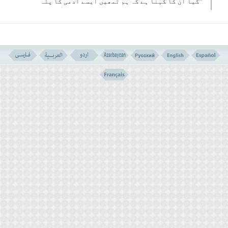
”کیا ان کا کہنا ہے کہ ہم تمھیں ایسے آدمی کا پتہ
بتائیں گے جو یہ خبر دیتا ہے کہ جب تم مرنے کے بعد
ٹکڑے ٹکڑے ہو جاؤگے تو تمھیں نئی خلقت کے بھیس میں
لایا جائے گا ۔اس نے اللہ پر جھوٹا الزام باندھا ہے
یا اس میں جنون پایا جاتا ہے۔“
جی ہاں،اس روز لاعلمی جہالت اور تنگ نظری کے سبب،موت کے
بعد والی دنیا اور مردوں کے زندہ ہونے کے عقیدہ کو ایک قسم کی
دیوانگی یا خدا پر تہمت شمار کیا جاتا تھا۔اور بے روح مادہ(مرنے
کے بعد خاک میں ملے جسم)سے چشمہ حیات کے جاری ہونے کے
عقیدہ کو دیوانگی سے تعبیر کیا جاتا تھا۔
لیکن دلچسپ بات یہ ہے کہ قرآن مجید نے اس قسم کے
افکار کے مقابلہ میں مختلف دلائل پیش کی ہیں،کہ ان
سے عام لوگوں کے علاوہ بڑے دانشور اور مفکرین بھی
اپنی فکری صلا حیتوں کے مطابق استفادہ کر سکتے ہیں۔
اگر چہ قرآن مجید کی ان دلائل کی تشریح کر نے کے لئے
ایک مستقل کتاب تاٴلیف کرنے کی ضرورت ہے،لیکن ہم
یہاں پر ان کے چند نمونے پیش کر نے پر اکتفا کرتے ہیں
: