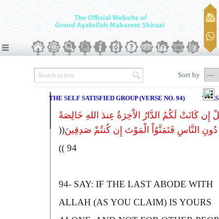
Sort by
THE SELF SATISFIED GROUP (VERSE NO. 94)
VERS
لْ إِن کَانَتْ لَکُمُ الدَّارُ الاَْخِرَةُ عِندَ اللهِ خَالِصَةً
((
دُونِ النَّاسِ فَتَمَنَّوُاْ الْمَوْتَ إِن کُنتُمْ صَدِقِینَ
94 ))
94-
S
AY:
I
F THE LAST ABODE WITH
A
LLAH (AS YOU CLAIM) IS YOURS