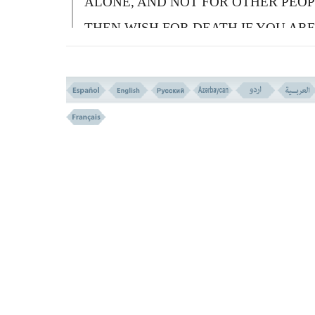
ALONE, AND NOT FOR OTHER PEOP
THEN WISH FOR DEATH IF YOU AR
TRUTHFUL.
وَلَن یَتَمَنَّوْهُ أَبَدَا بِمَا قَدَّمَتْ أَیْدِیهِمْ وَاللهُ عَلِیمٌ
بِالظَّلِمِینَ
(( 95 ))
95-
B
UT THEY WILL NEVER DESIRE I
BECAUSE OF WHAT THEIR HANDS
HAVE FORWARDED; AND
A
LLAH
KNOWS WELL THE OPPRESSORS.
َتَجِدَنَّهُمْ أَحْرَصَ النَّاسِ عَلَى حَیَوة وَمِنَ الَّذِینَ
أَشْرَکُوا یَوَدُّأحَدُهُمْ لَوْ یُعَمَّرُ ألْفَ سَنَة وَمَا هُوَ
ِمُزَحْزِحِهِ مِنَ الْعَذَابِ أَنْ یُعَمَّرَ وَاللَّهُ بَصِیرٌ بِمَا
یَعْمَلُونَ
(( 96 ))
96-
A
ND YOU WILL INDEED FIND T