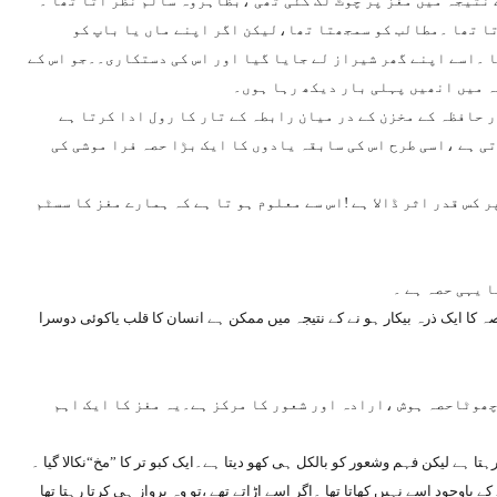
نتیجہ میں مغز پر چوٹ لگ گئی تھی ،بظاہروہ سالم نظر آتا تھا ۔
تا تھا ۔مطالب کو سمجھتا تھا،لیکن اگر اپنے ماں یا باپ کو
 ۔اسے اپنے گھر شیراز لے جایا گیا اور اس کی دستکاری۔۔جو اس کے
ہ میں انھیں پہلی بار دیکھ رہا ہوں۔
ر حافظہ کے مخزن کے در میان رابطہ کے تار کا رول ادا کرتا ہے
ی ہے ،اسی طرح اس کی سابقہ یادوں کا ایک بڑا حصہ فرا موشی کی
 کس قدر اثر ڈالا ہے !اس سے معلوم ہو تا ہے کہ ہمارے مغز کا سسٹم
 یہی حصہ ہے ۔
کا ایک ذرہ بیکار ہو نے کے نتیجہ میں ممکن ہے انسان کا قلب یاکوئی دوسرا
 چھوٹاحصہ ہوش ،ارادہ اور شعور کا مرکز ہے۔یہ مغز کا ایک اہم
ا ہے لیکن فہم وشعور کو بالکل ہی کھو دیتا ہے۔ایک کبو تر کا ”مخ“نکالا گیا ۔
اوجود اسے نہیں کھاتا تھا ۔اگر اسے اڑاتے تھے ،تو وہ پرواز ہی کرتا رہتا تھا