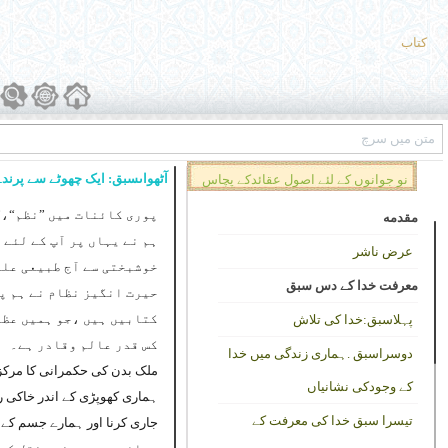
کتاب
آٹھواںسبق: ایک چھوٹے سے پرندے
نو جوانوں کے لئے اصول عقائدکے پچاس
پوری کائنات میں ”نظم“،”
سبق
مقدمه
ہم نے یہاں پر آپ کے لئے
عرض ناشر
خوشبختی سے آج طبیعی علو
معرفت خدا کے دس سبق
حیرت انگیز نظام نے ہم پ
کتابیں ہیں ،جو ہمیں عظم
پہلاسبق:خدا کی تلاش
کس قدر عالم وقادر ہے۔
دوسراسبق .ہماری زندگی میں خدا
ملک بدن کی حکمرانی کا مرکز
کے وجودکی نشانیاں
ہماری کھوپڑی کے اندر خاکی رن
تیسرا سبق خدا کی معرفت کے
جاری کرنا اور ہمارے جسم کے ت