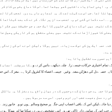
 گئی تھی کہ ایک شیرازی طالب علم کو خوزستان میں ایک ٹریفک حادثہ کے 
کہ وہ اپنی تمام یاد داشتیں کھو بیٹھا تھا۔اس کا دماغ بخوبی کام کر 
چانتا تھا۔جب اس سے کہتے تھے کہ یہ تمھاری ماں ہے ،وہ تعجب کرتا تھا
 ۔۔اسے دکھائی گئی تو وہ تعجب سے ان پر نگاہ کر نے کے بعد کہتاتھا ک
 کے نتیجہ میں اس کے دماغ کی خلیوں کا ایک حصہ، جو حقیقت میں فکر او
بجلی کا فیوزاڑ جانے کے نتیجہ میں بجلی منقطع ہو کر تاریکی پھیل جات
شدہ حصہ ایک پن کی نوک سے زیادہ نہیں ہوگا ،لیکن اس نے اس کی زندگی پر
م ہے۔
ہم حصوں سے تشکیل پاتا ہے :
....
کا سرچشمہ اعصاب کا
 یہ حصہ ،دل کی دھڑکن،معدہ وغیرہ جیسے اعضاء کا کنٹرول کرتا ہے۔مغز کے اس حصہ 
ہ:
ھوٹا حصہ ہے جو دماغ کے دوحصوں کے در میان واقع ہے ،مغز کا یہ بالکل
ی رد عمل ،جیسے غضب اور ترس وغیرہ اسی سے مربوط ہیں ۔
دیا جائے ،لیکن اس کے باقی اعصاب اپنی جگہ پر صحیح وسالم ہوں تو وہ جانور زندہ رہت
ب اس کے سامنے دانہ ڈالتے تھے وہ اسے تشخیص نہیں دے سکتا تھا اور بھوکا ہو نے کے ب