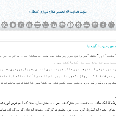
 میں حیرت انگیزدنیا
مقصد“اور”نقشہ“کو واضح طور پر مشاہدہ کیا جاسکتا ہے ۔اب توجہ فر ما 
 چند چھوٹے بڑے نمونے اکٹھا کئے ہیں۔
م میں ترقی کے نتیجہ میں عالم طبیعت میں انسان،حیوان،پودوں،خلیوں
ر معرفت خدا کے دروازے کھول دئے ہیں۔اس لئے جر اٴت کے ساتھ کہا جاسک
ت پروردگار کا درس دیتی ہیں،کیونکہ یہ کتابیں کائنات کی مخلوقات ک
گ کا ایک مادہ ہے ،جسے ہم مغز کہتے ہیں ۔یہ مغزہمارے بدن کے اہم ترین اور دقیق 
مام اعضاء کو کنٹرول کرنا ہے۔اس عظیم مرکز کی اہمیت کو بیان کر نے کے لئے مناسب