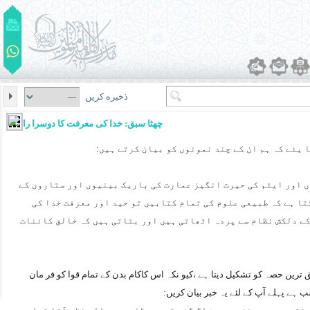
ذخیره کریں
چھٹا سبق: خدا کی معرفت کا دوسرا راستہ
یئے کہ ہم ان کے چند نمونوں کو بیان کرتے ہیں:
 اور ایٹم کی حیرت انگیز عمارت کی باریک بینیوں اور ستاروں کے
تا ہے کہ طبیعی علوم کی تمام کتابیں تو حید اور معرفت خدا کی
ے دلکش نظام سے پردہ اٹھاتی ہیں اور بتاتی ہیں کہ خالق کائنات
ترین حصہ کو تشکیل دیتا ہے ،کیو نکہ اس کاکام بدن کے تمام قوا کو فر مان
 ہے پہلے آپ کے لئے یہ خبر بیان کریں: