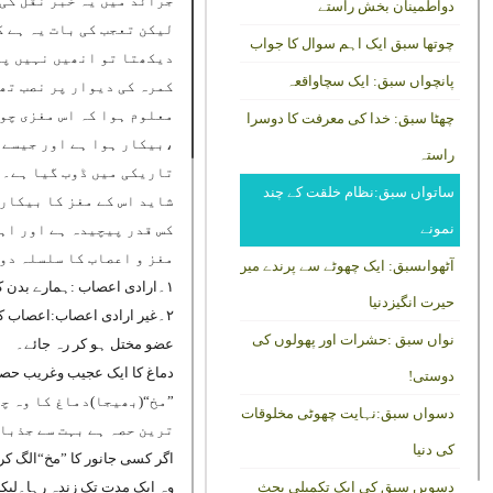
جرائد میں یہ خبر نقل کی
دواطمینان بخش راستے
لیکن تعجب کی بات یہ ہے 
چوتھا سبق ایک اہم سوال کا جواب
دیکھتا تو انھیں نہیں پہ
پانچواں سبق: ایک سچاواقعہ
کمرہ کی دیوار پر نصب تھی
معلوم ہوا کہ اس مغزی چوٹ
چھٹا سبق: خدا کی معرفت کا دوسرا
،بیکار ہوا ہے اور جیسے 
راستہ
تاریکی میں ڈوب گیا ہے۔
ساتواں سبق:نظام خلقت کے چند
شاید اس کے مغز کا بیکار 
نمونے
کس قدر پیچیدہ ہے اور اہ
مغز و اعصاب کا سلسلہ دوا
آٹھواںسبق: ایک چھوٹے سے پرندے میں
۱۔ارادی اعصاب :ہمارے بدن کے تمام اختیاری حرکات،جیسے:راہ چلنے دیکھنے ،باتیں کر نے و
حیرت انگیزدنیا
۲۔غیر ارادی اعصاب:اعصاب کا
نواں سبق :حشرات اور پھولوں کی
عضو مختل ہو کر رہ جائے۔
دماغ کا ایک عجیب وغریب حص
دوستی!
”مخ“(بھیجا)دماغ کا وہ چ
دسواں سبق:نہایت چھوٹی مخلوقات
ترین حصہ ہے بہت سے جذبات
کی دنیا
اگر کسی جانور کا ”مخ“الگ کر 
دسویں سبق کی ایک تکمیلی بحث
وہ ایک مدت تک زندہ رہا۔لیکن ج