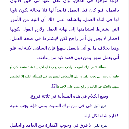
كونها موجود في الذهن، وان غفل عنها في حين الاتيان
بالعمل، فلو كان قبل العمل قاصداً لها فلا محالة يكون ناويا
لها في اثناء العمل. والشاهد على ذلك أن النية من الأمور
التي يشترط استدامتها إلى نهاية العمل ولازم القول بكونها
اخطار لا يجوز بل أمر راجح لكن لايشترط في صحة العمل،
وهذا بخلاف ما لو أتى بالعمل سهوا فإن الساهى لانية له، فلو
أتى بعمل سهوا ومن دون قصد لابد من إعادته.
المسألة 6: من ترك المبيت الواجب بمنى يجب عليه لكل ليلة شاة متعمدا كان أو
جاهلا أو ناسيا، بل تجب الكفارة على الأشخاص المعدودين في المسألة الثالثة إلا الخامس
[2].
منهم، والحكم في الثالث والرابع مبني على الاحتياط
ويقع الكلام في هذه المسألة في ثلاثة فروع.
في في من ترك المبيت بمنى فإنه يجب عليه
الفرع الأول:
كفارة شاة لكل ليلة.
لا فرق في وجوب الكفارة بين العامد والجاهل
الفرع الثاني: