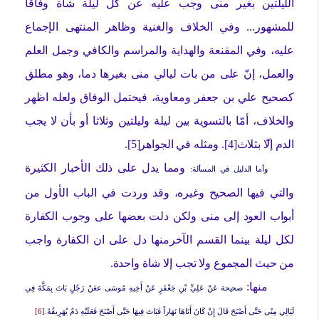
الليلتين بغير منى وجب عليه عن كل ليلة شاة وفاقا
للمشهور... وفي الخلاف والغنية وظاهر المنتهى الإجماع
عليه، وفي المقنعة والهداية والمراسم والكافي وجمل العلم
والعمل، إنّ على من بات ليالي منى بغيرها دما، وهو مطلق
كصحيح علي بن جعفر ومعاوية، فيحتمل الوفاق ولعله اظهر
والخلاف، أمّا بالتسوية بين ليلة وليلتين وثلاثا أو بأن لا يجب
الدم إلا
بثلاث[4]. ومثله في الجواهر[5].
ومما يدل على ذلك الأخبار الكثيرة
وأما الدليل في المسألة:
والتي فيها الصحيح وغيره، وقد وردت في الباب الأول من
أبواب العود إلى منى ولكن دلت بعضها على وجوب الكفارة
لكل ليلة بينما القسم الآخرمنها دل على ان الكفارة واجب
من حيث المجموع ولا تجب إلا شاة واحدة.
منها:
صحيحة
عَنْ عَلِيِّ بْنِ جَعْفَرٍ عَنْ أَخِيهِ مُوسَى ع‏
عَنْ رَجُلٍ بَاتَ بِمَكَّةَ فِي
لَيَالِي مِنًى حَتَّى أَصْبَحَ قَالَ إِنْ كَانَ أَتَاهَا نَهَاراً فَبَاتَ فِيهَا حَتَّى أَصْبَحَ فَعَلَيْهِ دَمٌ يُهَرِيقُهُ
.[6]