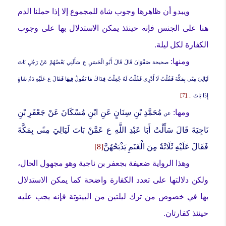
ويبدو أن ظاهرها وجوب شاة للمجموع إلا إذا حملنا الدم
هنا على الجنس فإنه حينئذ يمكن الاستدلال بها على وجوب
الكفارة لكل ليلة.
ومنها:
صحيحة
صَفْوَانَ قَالَ قَالَ أَبُو الْحَسَنِ ع
سَأَلَنِي بَعْضُهُمْ عَنْ رَجُلٍ بَاتَ
لَيَالِيَ مِنًى بِمَكَّةَ فَقُلْتُ لَا أَدْرِي فَقُلْتُ لَهُ جُعِلْتُ فِدَاكَ مَا تَقُولُ فِيهَا فَقَالَ ع عَلَيْهِ دَمُ شَاةٍ
إِذَا بَاتَ
...[7]
ومها:
مُحَمَّدِ بْنِ سِنَانٍ عَنِ ابْنِ مُسْكَانَ عَنْ جَعْفَرِ بْنِ
عن
نَاجِيَةَ قَالَ سَأَلْتُ أَبَا عَبْدِ اللَّهِ ع عَمَّنْ بَاتَ لَيَالِيَ مِنًى بِمَكَّةَ
فَقَالَ عَلَيْهِ ثَلَاثَةٌ مِنَ الْغَنَمِ يَذْبَحُهُنَّ
[8]
وهذا الرواية ضعيفة بجعفر بن ناجية وهو مجهول الحال،
ولكن دلالتها على تعدد الكفارة واضحة كما يمكن الاستدلال
بها في خصوص من ترك ليلتين من البيتوتة فإنه يجب عليه
حينئذ كفارتان.