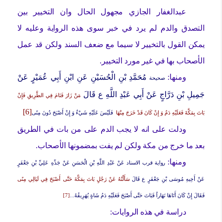
عبدالغفار الجازي مجهول الحال وان التخيير بين
التصدق والدم لم يرد في خبر سوى هذه الرواية وعليه لا
يمكن القول بالتخيير لا سيما مع ضعف السند ولكن قد عمل
الأصحاب بها في غير مورد التخيير.
ومنها:
مُحَمَّدِ بْنِ الْحُسَيْنِ عَنِ ابْنِ أَبِي عُمَيْرٍ عَنْ
صحيحة
جَمِيلِ بْنِ دَرَّاجٍ عَنْ أَبِي عَبْدِ اللَّهِ ع قَالَ
مَنْ زَارَ فَنَامَ فِي الطَّرِيقِ فَإِنْ
[6]
بَاتَ بِمَكَّةَ فَعَلَيْهِ دَمٌ وَ إِنْ كَانَ قَدْ خَرَجَ مِنْهَا
فَلَيْسَ عَلَيْهِ شَيْ‏ءٌ وَ إِنْ أَصْبَحَ دُونَ مِنًى
ودلت على انه لا يجب الدم على من بات في الطريق
بعد ما خرج من مكة ولكن لم يفت بمضمونها الأصحاب.
ومنها:
رواية قرب الاسناد
عَنْ عَبْدِ اللَّهِ بْنِ الْحَسَنِ عَنْ جَدِّهِ عَلِيِّ بْنِ جَعْفَرٍ
عَنْ أَخِيهِ مُوسَى بْنِ جَعْفَرٍ ع قَالَ
سَأَلْتُهُ عَنْ رَجُلٍ بَاتَ بِمَكَّةَ حَتَّى أَصْبَحَ فِي لَيَالِي مِنًى
فَقَالَ إِنْ كَانَ أَتَاهَا نَهَاراً فَبَاتَ حَتَّى أَصْبَحَ فَعَلَيْهِ دَمُ شَاةٍ يُهَرِيقُهُ...
[7]
دراسة في هذه الروايات: