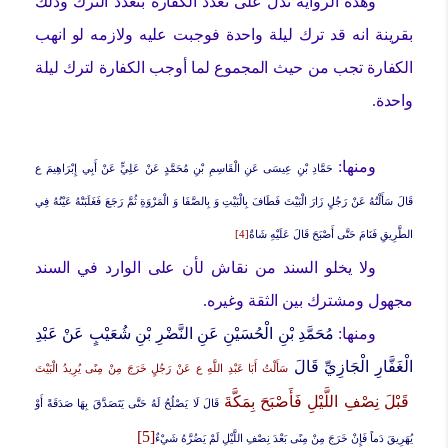
وهذه الرواية تدل على تعدد الكفارة بتعدد الترك وذلك
بقرينة انه قد ترك ليلة واحدة فوجبت عليه ولازمه لو انهب
الكفارة تجب من حيث المجموع لما أوجب الكفارة لترك ليلة
واحدة.
ومنها:
حَمَّادِ بْنِ عِيسَى عَنِ الْقَاسِمِ بْنِ مُحَمَّدٍ عَنْ عَلِيٍّ عَنْ أَبِي إِبْرَاهِيمَ ع
قَالَ
سَأَلْتُهُ عَنْ رَجُلٍ زَارَ الْبَيْتَ فَطَافَ‏ بِالْبَيْتِ وَ بِالصَّفَا وَ الْمَرْوَةِ ثُمَّ رَجَعَ فَغَلَبَتْهُ عَيْنُهُ فِي
الطَّرِيقِ فَنَامَ حَتَّى أَصْبَحَ قَالَ عَلَيْهِ شَاةٌ
[4]
ولا يخلو السند من نقاش لأن على الوارد في السند
مجهول ومشترك بين الثقة وغيره.
ومنها:
مُحَمَّدِ بْنِ الْحُسَيْنِ عَنِ النَّضْرِ بْنِ شُعَيْبٍ عَنْ عَبْدِ
الْغَفَّارِ الْجَازِيِّ قَالَ
سَأَلْتُ أَبَا عَبْدِ اللَّهِ ع عَنْ رَجُلٍ خَرَجَ مِنْ مِنًى يُرِيدُ الْبَيْتَ
قَبْلَ نِصْفِ اللَّيْلِ فَأَصْبَحَ بِمَكَّةَ
قَالَ لَا يَصْلُحُ لَهُ حَتَّى يَتَصَدَّقَ بِهَا صَدَقَةً أَوْ
[5]
يُهَرِيقَ دَماً فَإِنْ خَرَجَ مِنْ مِنًى بَعْدَ نِصْفِ اللَّيْلِ لَمْ يَضُرَّهُ شَيْ‏ءٌ