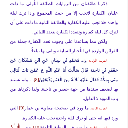
ذكرنا طائفتان من الروايات الطائفة الأولى ما دلت
علىان الكفارة لاتجب إلا من حيث المجموع وإذا ترك ليلة
واحدة فلا تجب عليه الكفارة والطائفة الثانية ما دلت على أن
لترك كل ليلة كفارة وتتعدد الكفارة بتعدد الليالي.
ولكن مما يساعدنا على وجوب تعدد الكفارة جملة من
القرائن الواردة في الأخبار السابقة وناتى بها تباعاً:
مُحَمَّدِ بْنِ سِنَانٍ عَنِ ابْنِ مُسْكَانَ عَنْ
القرينة الأولى:
رواية
جَعْفَرِ بْنِ نَاجِيَةَ قَالَ سَأَلْتُ أَبَا عَبْدِ اللَّهِ ع عَمَّنْ بَاتَ لَيَالِيَ
مِنًى بِمَكَّةَ فَقَالَ عَلَيْهِ ثَلَاثَةٌ مِنَ الْغَنَمِ يَذْبَحُهُنَّ
[8]
.... ولم نستند
بها لضعف سندها من جهة جعفر بن ناجية. ولذا ذكرناها من
باب المويد لا الدليل.
ما ورد في صحيحة معاوية بن عمار
[9]
التي
القرينة الثانية:
ورد فيها انه حتى لو ترك ليلة واحدة تجب عليه الكفارة.
ما ورد في الرواية الثامنة
[10]
من...
إِلَّا أَنْ
القرينة الثالثة: