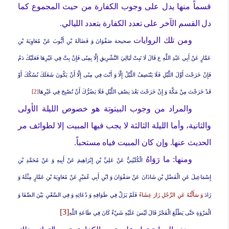
قسماً منها يدل على وجوب الكفارة من حيث المجموع كما
دل القسم الآخر على تعدد الكفارة بتعدد الليالي.
ومن تلك الروايات
صحيحة
صَفْوَانَ وَ فَضَالَةَ بْنِ أَيُّوبَ عَنْ مُعَاوِيَةَ بْنِ
عَمَّارٍ عَنْ أَبِي عَبْدِ اللَّهِ ع قَالَ
لَا تَبِتْ لَيَالِيَ التَّشْرِيقِ إِلَّا بِمِنًى فَإِنْ بِتَّ فِي غَيْرِهَا فَعَلَيْكَ دَمٌ
فَإِنْ خَرَجْتَ أَوَّلَ اللَّيْلِ فَلَا يَنْتَصِفُ اللَّيْلُ إِلَّا وَ أَنْتَ فِي مِنًى إِلَّا أَنْ يَكُونَ شَغَلَكَ نُسُكُكَ أَوْ
قَدْ خَرَجْتَ مِنْ مَكَّةَ وَ إِنْ خَرَجْتَ بَعْدَ نِصْفِ اللَّيْلِ فَلَا يَضُرُّكَ أَنْ تُصْبِحَ فِي غَيْرِهَا
[2]
والمراد من وجوب البيتوتة هو خصوص الليلة الأولى
والثانية، وأما الليلة الثالثة لا يجب فيها المبيت إلا لطوائف مر
الحديث عنها. وإن كان المبيت فياه مستحباً.
ومنها: ما
رَوَاهُ
الْكُلَيْنِيُّ عَنْ عَلِيِّ بْنِ إِبْرَاهِيمَ عَنْ أَبِيهِ وَ عَنْ مُحَمَّدِ بْنِ
إِسْمَاعِيلَ عَنِ الْفَضْلِ بْنِ شَاذَانَ عَنْ صَفْوَانَ وَ ابْنِ أَبِي عُمَيْرٍ عَنْ مُعَاوِيَةَ بْنِ عَمَّارٍ مِثْلَهُ وَ
زَادَ
وَ سَأَلْتُهُ عَنِ الرَّجُلِ زَارَ عِشَاءً
فَلَمْ يَزَلْ فِي طَوَافِهِ وَ دُعَائِهِ وَ فِي السَّعْيِ بَيْنَ الصَّفَا وَ
[3]
الْمَرْوَةِ حَتَّى يَطْلُعَ الْفَجْرُ قَالَ لَيْسَ عَلَيْهِ شَيْ‏ءٌ كَانَ فِي طَاعَةِ اللَّهِ