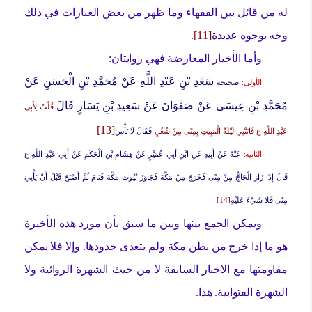
له من قائل بين الفقهاء وما ظهر من بعض العبارات في ذلك
وجه بوجوه عديدة
[11]
.
وأما الأخبار المعارضة فهي روايتان:
سَعْدِ بْنِ عَبْدِ اللَّهِ عَنْ مُحَمَّدِ بْنِ الْحَسَنِ عَنْ
الأولى:
صحيحة
مُحَمَّدِ بْنِ عِيسَى عَنْ صَفْوَانَ عَنْ سَعِيدِ بْنِ يَسَارٍ قَالَ
قُلْتُ لِأَبِي
[13]
عَبْدِ اللَّهِ ع فَاتَتْنِي لَيْلَةُ الْمَبِيتِ بِمِنًى مِنْ شُغُلٍ
فَقَالَ لَا بَأْسَ
الثانية:
عَنْهُ عَنْ أَبِيهِ عَنِ ابْنِ أَبِي عُمَيْرٍ عَنْ هِشَامِ بْنِ الْحَكَمِ عَنْ أَبِي عَبْدِ اللَّهِ ع
قَالَ
إِذَا زَارَ الْحَاجُّ مِنْ مِنًى فَخَرَجَ مِنْ مَكَّةَ فَجَاوَزَ بُيُوتَ مَكَّةَ فَنَامَ ثُمَّ أَصْبَحَ قَبْلَ أَنْ يَأْتِيَ
مِنًى فَلَا شَيْ‏ءَ عَلَيْهِ
[14]
ويمكن الجمع بينها وبين ما سبق بأن مورد هذه الأخيرة
هو ما إذا خرج من بطن مكة ولم يتعدى حدودها. وإلا فلا يمكن
مقاومتها مع الاخبار السابقة لا من حيث الشهرة الروائية ولا
الشهرة الفتوايية. هذا.