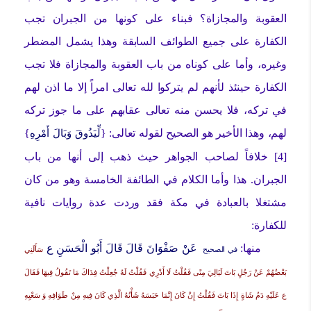
العقوبة والمجازاة؟ فبناء على كونها من الجبران تجب
الكفارة على جميع الطوائف السابقة وهذا يشمل المضطر
وغيره، وأما على كوناه من باب العقوبة والمجازاة فلا تجب
الكفارة حينئذ لأنهم لم يتركوا لله تعالى امراً إلا ما اذن لهم
في تركه، فلا يحسن منه تعالى عقابهم على ما جوز تركه
لهم، وهذا الأخير هو الصحيح لقوله تعالى: {
}
لِّيَذُوقَ وَبَالَ أَمْرِهِ
[
4
] خلافاً لصاحب الجواهر حيث ذهب إلى أنها من باب
الجبران. هذا وأما الكلام في الطائفة الخامسة وهو من كان
مشتغلا بالعبادة في مكة فقد وردت عدة روايات نافية
للكفارة:
منها:
عَنْ صَفْوَانَ قَالَ قَالَ أَبُو الْحَسَنِ ع
في الصحيح
سَأَلَنِي
بَعْضُهُمْ عَنْ رَجُلٍ بَاتَ لَيَالِيَ مِنًى فَقُلْتُ لَا أَدْرِي فَقُلْتُ لَهُ جُعِلْتُ فِدَاكَ مَا تَقُولُ فِيهَا فَقَالَ
ع عَلَيْهِ دَمُ شَاةٍ إِذَا بَاتَ فَقُلْتُ إِنْ كَانَ إِنَّمَا حَبَسَهُ شَأْنُهُ الَّذِي كَانَ فِيهِ مِنْ طَوَافِهِ وَ سَعْيِهِ