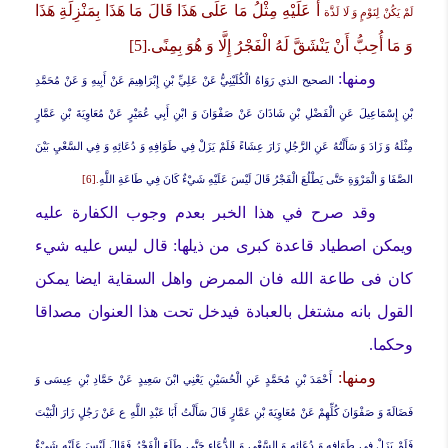
أَ عَلَيْهِ مِثْلُ مَا عَلَى هَذَا قَالَ مَا هَذَا بِمَنْزِلَةِ هَذَا
لَمْ يَكُنْ لِنَوْمٍ وَ لَا لَذَّة
وَ مَا أُحِبُّ أَنْ يَنْشَقَّ لَهُ الْفَجْرُ إِلَّا وَ هُوَ بِمِنًى
.
[5]
ومنها:
الصحيح الذي
رَوَاهُ الْكُلَيْنِيُّ عَنْ عَلِيِّ بْنِ إِبْرَاهِيمَ عَنْ أَبِيهِ وَ عَنْ مُحَمَّدِ
بْنِ إِسْمَاعِيلَ عَنِ الْفَضْلِ بْنِ شَاذَانَ عَنْ صَفْوَانَ وَ ابْنِ أَبِي عُمَيْرٍ عَنْ مُعَاوِيَةَ بْنِ عَمَّارٍ
مِثْلَهُ وَ زَادَ
وَ سَأَلْتُهُ عَنِ الرَّجُلِ زَارَ عِشَاءً فَلَمْ يَزَلْ فِي طَوَافِهِ وَ دُعَائِهِ وَ فِي السَّعْيِ بَيْنَ
الصَّفَا وَ الْمَرْوَةِ حَتَّى يَطْلُعَ الْفَجْرُ قَالَ لَيْسَ عَلَيْهِ شَيْ‏ءٌ كَانَ فِي طَاعَةِ اللَّهِ
.[6]
وقد صرح في هذا الخبر بعدم وجوب الكفارة عليه
ويمكن اصطياد قاعدة كبرى من ذيلها: قال ليس عليه شيء
کان فی طاعة الله فان الممرض واهل السقاية ايضا يمکن
القول بانه مشتغل بالعبادة فيدخل تحت هذا العنوان مصداقا
وحکما.
ومنها:
أَحْمَدَ بْنِ مُحَمَّدٍ عَنِ الْحُسَيْنِ يَعْنِي ابْنَ سَعِيدٍ عَنْ حَمَّادِ بْنِ عِيسَى وَ
فَضَالَةَ وَ صَفْوَانَ كُلِّهِمْ عَنْ مُعَاوِيَةَ بْنِ عَمَّارٍ قَالَ
سَأَلْتُ أَبَا عَبْدِ اللَّهِ ع عَنْ رَجُلٍ زَارَ الْبَيْتَ
فَلَمْ يَزَلْ فِي طَوَافِهِ‏ وَ دُعَائِهِ وَ السَّعْيِ وَ الدُّعَاءِ حَتَّى طَلَعَ الْفَجْرُ فَقَالَ لَيْسَ عَلَيْهِ شَيْ‏ءٌ