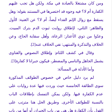
ومن كان مشتغلا بالعبادة في مكة. ولكن هل تجب عليهم
الكفارة أم لا؟ فيه وجوه قد اختصرها في المستند بقوله: وهل
يسقط مع زوال الإثم الفداء أيضاً، أم لا؟ عن الغنية: الأول
والظاهر: الثاني، لإطلاق روايت ثبوت الدم بترك المبيت.
وعدّوا من ذوي الأعذار: الرعاة، وأهل سقاية الحاج، وعن
الخلاف والتذكرة والمنتهى: نفي الخلاف عنه
[
2
]
.
وقال في كشف اللثام: وإطلاق النصوص والفتاوى
يشمل الجاهل والناسي والمضطر، فيكون جبرانا لا كفارة
[
3
]
.
وأما الأدلة في المسألة:
لم يرد دليل خاص في خصوص الطوائف المذكورة
سوى الطائفة الخامسة حيث وردت فيها عدة روايات على
عدم الكفارة فيها. ولكن يمكن التمسك بإطلاقات الباب
بالنسبة للطوائف الأخرى. وطريق الحل هنا مترتب على
القول بأن الكفارة هل هي من باب الجبران أو أنها من باب