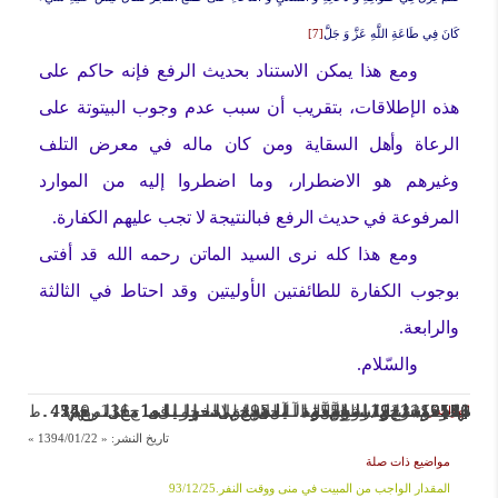
كَانَ فِي طَاعَةِ اللَّهِ عَزَّ وَ جَلَّ
[7]
ومع هذا يمكن الاستناد بحديث الرفع فإنه حاكم على
هذه الإطلاقات، بتقريب أن سبب عدم وجوب البيتوتة على
الرعاة وأهل السقاية ومن كان ماله في معرض التلف
وغيرهم هو الاضطرار، وما اضطروا إليه من الموارد
المرفوعة في حديث الرفع فبالنتيجة لا تجب عليهم الكفارة.
ومع هذا كله نرى السيد الماتن رحمه الله قد أفتى
بوجوب الكفارة للطائفتين الأوليتين وقد احتاط في الثالثة
والرابعة.
والسّلام.

[1] تحرير الوسيلة، الامام الخمينی، ج1، ص455.
[2] مستند الشيعة، المحقق النراقی، ج13، ص43.
[4] مائده/سوره5، آيه95.
[5] وسائل الشيعة، الشيخ الحر العاملی، ج14، ص252، ابواب العود الی منی، الباب1، الرقم19122، ح5، ط آل البيت.
[6] وسائل الشيعة، الشيخ الحر العاملی، ج14، ص254، ابواب العود الی منی، الباب1، الرقم 19126، ح9، ط آل البيت.
[7] وسائل الشيعة، الشيخ الحر العاملی، ج14، ص255، ابواب العود الی منی، الباب1، الرقم 19130، ح13، ط آل البيت.
[3] کشف اللثام، المحقق الاصفهانی، ج6، ص240، ط جامعة المدرسين.
الهوامش:
تاريخ النشر:
« 1394/01/22 »
مواضيع ذات صلة
المقدار الواجب من المبيت في منى ووقت النفر.93/12/25