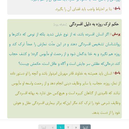
پاسخ :
بنا بر احتیاط واجب باید قضای آن را بگیرد.
حکم ترک روزه به دلیل افسردگی
[متفرقه روزه]
پرسش :
اگر انسان افسرده باشد، نه از نوع خیلى شدید بلکه از نوعى که دکترها و
روانشناسان تشخیص افسردگى دهند و در این مدّت نمازش را عمداً ترک کند و
روزه هم نگیرد و به خدا بدگمان شود و از رحمت او مأیوس گردد؛ و کشف حجاب
کند، درحالی‌که عقلش سر جایش است و آگاه و عاقل است، حکمش چیست؟
پاسخ :
انسان باید همیشه به خداوند قادر مهربان امیدوار باشد و آنچه را او دستور داده
از نماز، روزه، حجاب، یا سایر وظایف دینى انجام دهد و از رحمت واسعه او مأیوس
نباشد که ناامیدى از گناهان کبیره است و هیچ‌کس حق ندارد به بهانه افسردگى
وظایف شرعى خود را ترک کند مگر این‌که براثر بیمارى افسردگى عقل و هوش
خود را از دست بدهد.
انتها
«
2
1
»
ابتدا