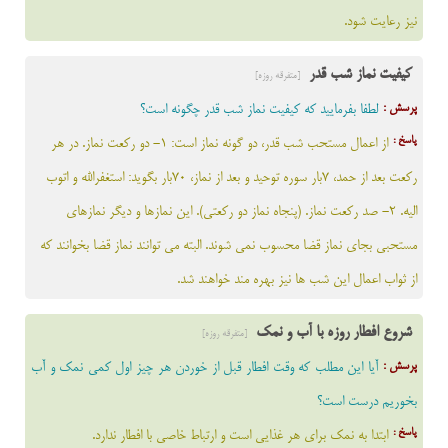
نيز رعايت شود.
کیفیت نماز شب قدر
[متفرقه روزه]
پرسش :
لطفا بفرمایید که کیفیت نماز شب قدر چگونه است؟
پاسخ :
از اعمال مستحب شب قدر، دو گونه نماز است: 1- دو رکعت نماز. در هر
رکعت بعد از حمد، 7بار سوره توحيد و بعد از نماز، 70بار بگويد: استغفرالله و اتوب
اليه. 2- صد رکعت نماز. (پنجاه نماز دو رکعتي). اين نمازها و ديگر نمازهاي
مستحبي بجاي نماز قضا محسوب نمي شوند. البته مي توانند نماز قضا بخوانند که
از ثواب اعمال اين شب ها نيز بهره مند خواهند شد.
شروع افطار روزه با آب و نمک
[متفرقه روزه]
پرسش :
آیا این مطلب که وقت افطار قبل از خوردن هر چيز اول كمي نمك و آب
بخوريم درست است؟
پاسخ :
ابتدا به نمک برای هر غذایی است و ارتباط خاصی با افطار ندارد.