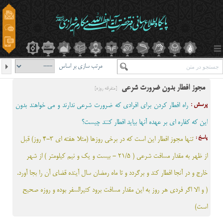
مرتب سازی بر اساس
مجوز افطار بدون ضرورت شرعی
[متفرقه روزه]
پرسش :
راه افطار کردن برای افرادی که ضرورت شرعی ندارند و می خواهند بدون
این که کفاره ای بر عهده آنها بیاید افطار کنند چیست؟
پاسخ :
تنها مجوز افطار اين است که در برخي روزها (مثلا هفته اي 3-4 روز) قبل
از ظهر به مقدار مسافت شرعي ( 21/5 - بیست و یک و نیم کیلومتر ) از شهر
خارج و در آنجا افطار کند و برگردد و تا ماه رمضان سال آينده قضاي آن را بجا آورد.
( و الا اگر فردی هر روز به این مقدار مسافت برود کثیرالسفر بوده و روزه صحیح
است)