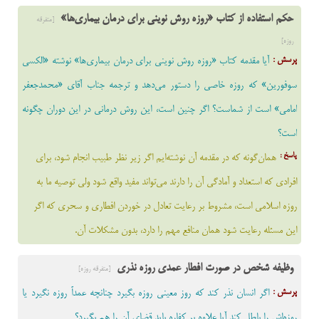
حکم استفاده از کتاب «روزه روش نوینى براى درمان بیماری‌ها»
[متفرقه
روزه]
پرسش :
آیا مقدمه کتاب «روزه روش نوینى براى درمان بیماری‌ها» نوشته «الکسى
سوفورین» که روزه خاصی را دستور می‌دهد و ترجمه جناب آقاى «محمدجعفر
امامى» است از شماست؟ اگر چنین است، این روش درمانى در این دوران چگونه
است؟
پاسخ :
همان‌گونه که در مقدمه آن نوشته‌ایم اگر زیر نظر طبیب انجام شود، براى
افرادى که استعداد و آمادگى آن را دارند می‌تواند مفید واقع شود ولى توصیه ما به
روزه اسلامى است، مشروط بر رعایت تعادل در خوردن افطارى و سحری که اگر
این مسئله رعایت شود همان منافع مهم را دارد، بدون مشکلات آن.
وظیفه شخص در صورت افطار عمدی روزه نذری
[متفرقه روزه]
پرسش :
اگر انسان نذر کند که روز معینی روزه بگیرد چنانچه عمداً روزه نگیرد یا
روزه‌اش را باطل کند آیا علاوه بر کفاره باید قضای آن را هم بگیرد؟