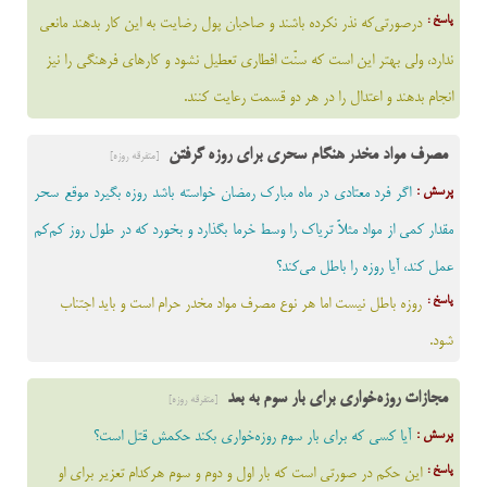
پاسخ :
درصورتی‌که نذر نکرده باشند و صاحبان پول رضایت به این کار بدهند مانعى
ندارد، ولى بهتر این است که سنّت افطارى تعطیل نشود و کارهاى فرهنگى را نیز
انجام بدهند و اعتدال را در هر دو قسمت رعایت کنند.
مصرف مواد مخدر هنگام سحری برای روزه گرفتن
[متفرقه روزه]
پرسش :
اگر فرد معتادي در ماه مبارک رمضان خواسته باشد روزه بگيرد موقع سحر
مقدار کمی از مواد مثلاً ترياک را وسط خرما بگذارد و بخورد که در طول روز کم‌کم
عمل کند، آیا روزه را باطل می‌کند؟
پاسخ :
روزه باطل نیست اما هر نوع مصرف مواد مخدر حرام است و باید اجتناب
شود.
مجازات روزه‌خواری برای بار سوم به بعد
[متفرقه روزه]
پرسش :
آیا کسی که برای بار سوم روزه‌خواری بکند حکمش قتل است؟
پاسخ :
این حکم در صورتی است که بار اول و دوم و سوم هرکدام تعزیر برای او