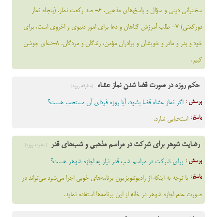
سخنرانى دینى و سؤال و پاسخ‌های مذهبى. 6- صد رکعت نماز. (پنجاه نماز
دورکعتی) 7- طلب آمرزش گناهان و دعا براى امور دنیوى و اخروى است، براى
خود و پدر و مادر و خویشان و برادران مؤمن، زندگان و مردگان. 8-دعاى جوشن
کبیر.
حکم روزه در صورت قضا شدن نماز عشاء
[متفرقه روزه]
پرسش :
اگر نماز عشاء قضا بشود، آیا روزه فردای آن مستحب هست؟
پاسخ :
استحبابی ندارد.
رضایت شوهر برای شرکت در مراسم مذهبی و شب‌های قدر
[متفرقه روزه]
پرسش :
برای شرکت در مراسم شب قدر نیاز به اجازه شوهر هست؟
پاسخ :
با توجه به اینکه از رادیوتلویزیون برنامه‌های خوبی اجرا می‌شود می‌تواند در
صورت عدم اجازه شوهر در خانه از این برنامه‌ها استفاده نماید.