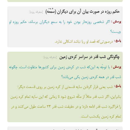
حکم روزه در صورت بیان آن برای دیگران (سُمْعَه)
[متفرقه روزه]
پرسش :
اگر شخصی روزه‌دار بودن خود را به سمع دیگران برساند، حکم روزه او
چیست؟
پاسخ :
درصورتی‌که قصد او ریا نباشد اشکالی ندارد.
چگونگی شب قدر در سراسر کره‌ی زمین
[متفرقه روزه]
پرسش :
با توجّه به این‌که شب در کره‌ی زمین برای کشورها متفاوت است، چگونه
شب قدر در همه کره‌ی زمین یکی می‌باشد؟
پاسخ :
شب يعنى قرار گرفتن سايه قسمتى از كره زمين بر روى قسمت ديگر؛
بنابراين، اگر شب قدر مثلاً از مكّه شروع شود تا زمانى كه اين سايه تمام كره زمين
را فراگیرد شب قدر ادامه دارد؛ و در حقيقت شب قدر 24 ساعت طول مى‌كشد و در
تمام كره زمين یک‌شب است.