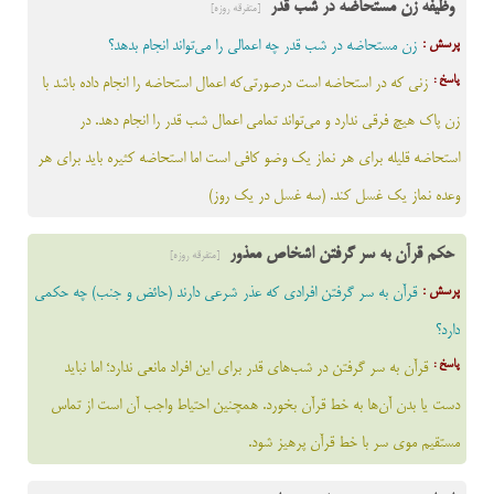
وظیفه زن مستحاضه در شب قدر
[متفرقه روزه]
پرسش :
زن مستحاضه در شب قدر چه اعمالی را می‌تواند انجام بدهد؟
پاسخ :
زنی که در استحاضه است درصورتی‌که اعمال استحاضه را انجام داده باشد با
زن پاک هیچ فرقی ندارد و می‌تواند تمامی اعمال شب قدر را انجام دهد. در
استحاضه قلیله برای هر نماز یک وضو کافی است اما استحاضه کثیره باید برای هر
وعده نماز یک غسل کند. (سه غسل در یک روز)
حکم قرآن به سر گرفتن اشخاص معذور
[متفرقه روزه]
پرسش :
قرآن به سر گرفتن افرادی که عذر شرعی دارند (حائض و جنب) چه حکمی
دارد؟
پاسخ :
قرآن به سر گرفتن در شب‌های قدر براي اين افراد مانعي ندارد؛ اما نبايد
دست يا بدن آن‌ها به خط قرآن بخورد. همچنين احتیاط واجب آن است از تماس
مستقيم موي سر با خط قرآن پرهيز شود.