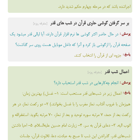
اجراشده باشد که در مرحله چهارم حکم شدید دارد.
بر سر گرفتن گوشی حاوی قرآن در شب های قدر
[متفرقه روزه]
پرسش :
در حال حاضر اکثر گوشی ها نرم افزار قرآن دارند، آیا لیالی قدر میشود یک
صفحه قرآن را ازگوشی باز کرد و آنرا که داخل موبایل هست روی سر گذاشت؟
پاسخ :
جزوه ای از قرآن را انتخاب کنند.
اعمال شب قدر
[متفرقه روزه]
پرسش :
انجام چه‌کارهایی در شب قدر استحباب دارد؟
پاسخ :
اعمال زیر در شب‌های قدر مستحب است: 1- غسل.) بهترین زمان:
هم‌زمان با غروب آفتاب. نماز مغرب را با غسل بخوانند.) 2- دو رکعت نماز. در هر
رکعت بعد از حمد، 7 مرتبه سوره توحید و بعد از نماز، 70 مرتبه بگوید: استغفرالله و
اتوب الیه. 3- دعای قرآن به سر. 4- زیارت امام حسین علیه‌السلام. 5- احیا داشتن
شب‌های قدر. گذراندن این شب تا صبح به عبادت، دعا، تلاوت قرآن، جلسات