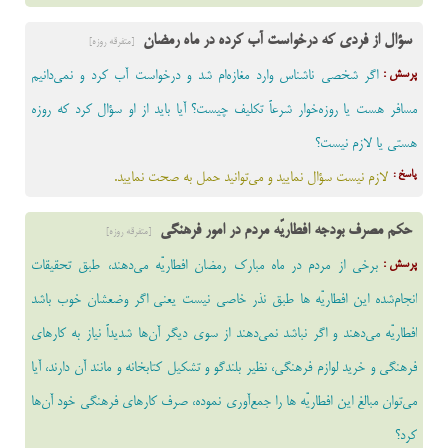
سؤال از فردی که درخواست آب کرده در ماه رمضان
[متفرقه روزه]
پرسش :
اگر شخصی ناشناس وارد مغازه‌ام شد و درخواست آب کرد و نمی‌دانیم
مسافر هست یا روزه‌خوار شرعاً تکلیف چیست؟ آیا باید از او سؤال کرد که روزه
هستی یا لازم نیست؟
پاسخ :
لازم نیست سؤال نمایید و می‌توانید حمل به صحت نمایید.
حکم مصرف بودجه افطاریّه مردم در امور فرهنگی
[متفرقه روزه]
پرسش :
برخى از مردم در ماه مبارک رمضان افطاریّه می‌دهند، طبق تحقیقات
انجام‌شده این افطاریّه ها طبق نذر خاصی نیست یعنى اگر وضعشان خوب باشد
افطاریّه می‌دهند و اگر نباشد نمی‌دهند از سوى دیگر آن‌ها شدیداً نیاز به کارهاى
فرهنگى و خرید لوازم فرهنگى، نظیر بلندگو و تشکیل کتابخانه و مانند آن دارند، آیا
می‌توان مبالغ این افطاریّه ها را جمع‌آوری نموده، صرف کارهاى فرهنگى خود آن‌ها
کرد؟