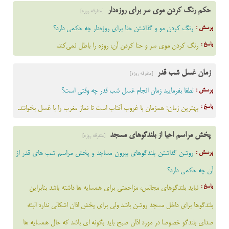
حکم رنگ کردن موی سر برای روزه‌دار
[متفرقه روزه]
پرسش :
رنگ کردن مو و گذاشتن حنا برای روزه‌دار چه حکمی دارد؟
پاسخ :
رنگ کردن موي سر و حنا کردن آن، روزه را باطل نمی‌کند.
زمان غسل شب قدر
[متفرقه روزه]
ست
پرسش :
لطفا بفرمایید زمان انجام غسل شب قدر چه وقتی است؟
پاسخ :
بهترین زمان؛ همزمان با غروب آفتاب است تا نماز مغرب را با غسل بخوانند.
ست
پخش مراسم احیا از بلندگوهای مسجد
[متفرقه روزه]
د
پرسش :
روشن گذاشتن بلندگوهای بیرون مساجد و پخش مراسم شب های قدر از
آن چه حکمی دارد؟
پاسخ :
نبايد بلندگوهاي مجالس، مزاحمتي براي همسايه ها داشته باشد بنابراين
بلندگوها براي داخل مسجد روشن باشد ولي براي پخش اذان اشکالي ندارد البته
صداي بلندگو خصوصا در مورد اذان صبح بايد بگونه اي باشد که حال همسايه ها