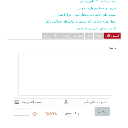
تفسیر ماده 265 قانون مدنی
تعریف و مصادیق واژه ناموس
مهلت دادن قاضی به بدهکار بدون احراز اعسار
محل طرح شکایاتی که نسبت به دولت‌های اسلامی دیگر
اقامه دعوای مالی توسط صغیر
کلیدواژگان
شلاق
شک
شمارش
مجرم
زیاد
تردید
متن
*
ارسال
کد امنیتی
*