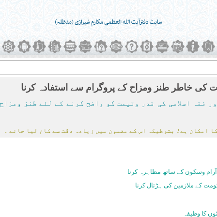
 کی خاطر طنز ومزاح کے پروگرام سے استفادہ کرنا
اور فقہ اسلامی کی قدر وقیمت کو واضح کرنے کے لئے طنز ومز
ا امکان ہے؛ بشرطیکہ اس کے مضمون میں زیادہ دقّت سے کام لیا جائے ۔
رام وسکون کے ساتھ مظاہرہ کرنا
مت کے ملازمین کی ہڑتال کرنا
وں کا وظیفہ