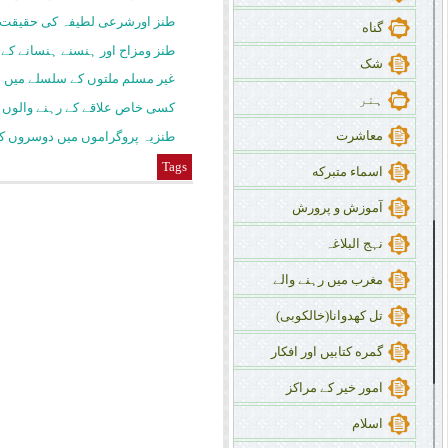
طنز اورشرعی لطیفہ کی حقیقت
گناه
طنز ومزاح اور ہنسنے ہنسانے کے 
شک
غیر مسلم ملتوں کے سلسلے میں 
ہنر
کسی خاص علاقے کے رہنے والوں 
معاشرت
طنزیہ پروگراموں میں دوسروں کا 
Tags
اسماء متبرکه
آموزش و پرورش
نہج البلاغہ
مغرب میں رہنے والے
تل کهدوانا(خالکوبی)
گمره کتابیں اور افکار
امور خیر کے مراکز
اسلام