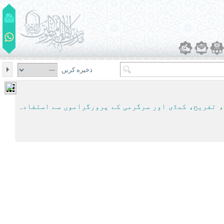
ذخیره کریں
اح، تفریح، کمڈی اور سرگرمی کے پرورگراموں سے استفادہ