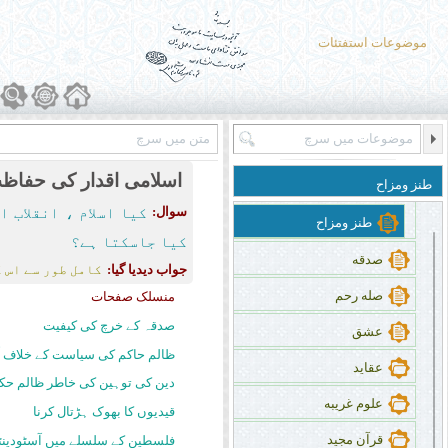
انٹرنیٹ
ٹیلی ویژن
موضوعات استفتئات
ڈش انٹینا
خبر
مطبوعات
اسلامی اقدار کی حفاظت
طنز ومزاح
تجارتی اشتهار
سوال:
کیا اسلام ، انقلاب 
طنز ومزاح
کیا جاسکتا ہے؟
صدقه
جواب دیدیا گیا:
کامل طور سے اس ک
صله رحم
منسلک صفحات
صدقہ کے خرچ کی کیفیت
عشق
ظالم حاکم کی سیاست کے خلاف آ
عقاید
دین کی توہین کی خاطر ظالم حکو
علوم غریبه
قیدیوں کا بھوک ہڑتال کرنا
قرآن مجید
فلسطین کے سلسلے میں آسٹودینٹ