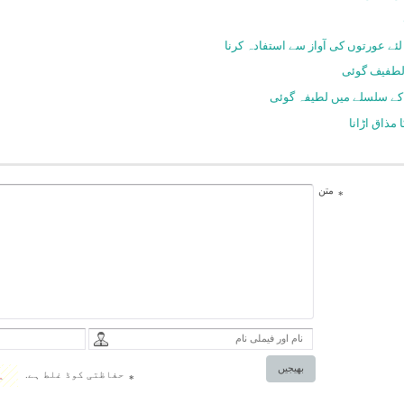
لئے عورتوں کی آواز سے استفادہ کرنا
لطفیف گوئی
کے سلسلے میں لطیفہ گوئی
مذاق اڑانا
متن
*
بھیجیں
حفاظتی کوڈ غلط ہے.
*